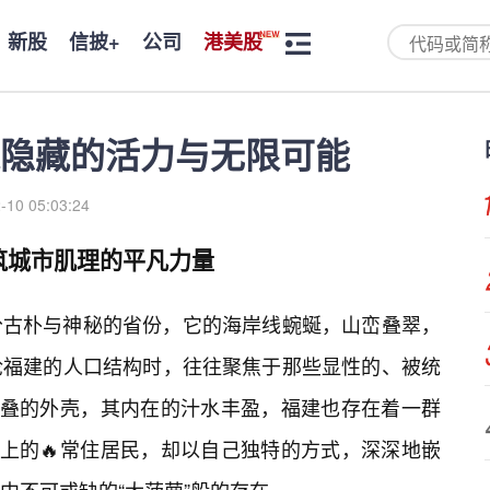
新股
信披+
公司
港美股
建隐藏的活力与无限可能
-10 05:03:24
筑城市肌理的平凡力量
分古朴与神秘的省份，它的海岸线蜿蜒，山峦叠翠，
论福建的人口结构时，往往聚焦于那些显性的、被统
叠叠的外壳，其内在的汁水丰盈，福建也存在着一群
义上的🔥常住居民，却以自己独特的方式，深深地嵌