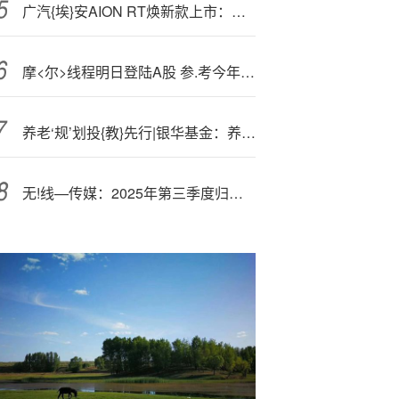
广汽{埃}安AION RT焕新款上市：支持高速领航辅助，综合补贴价8.58万元起
摩<尔>线程明日登陆A股 参.考今年新股行情 一签能赚多少钱？
养老‘规’划投{教}先行|银华基金：养老目标基金有哪些不同？
无!线—传媒：2025年第三季度归属于上市公司股东的净利润同比增长11.37%