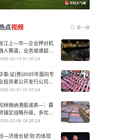
热点
视频
换一换
张江上—市—企业押对机
器人赛道，业务增速超
65%！
2026-02-10 01:30:24
华泰;证{券}2025年面向专
业投资者公开发行公司债
券(第二期)(品种一)
2026-02-01 01:03:24
和林微纳港股递表—：募
资锚定战略升级，多优势
抢占千亿微纳市场
2026-02-06 04:26:24
经—济增长韧‘劲’的体现