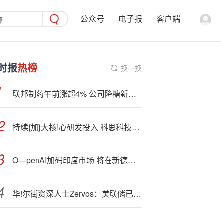
公众号
电子报
客户端
时报
热榜
换一换
联邦制药午前涨超4% 公司降糖新品备:受关注
持续{加}大核!心研发投入 科思科技上半年研发占营收比重超84%
O—penAI加码印度市场 将在新德里设立办事处
华!尔街资深人士Zervos：美联储已严重滞后 应立即大幅降息