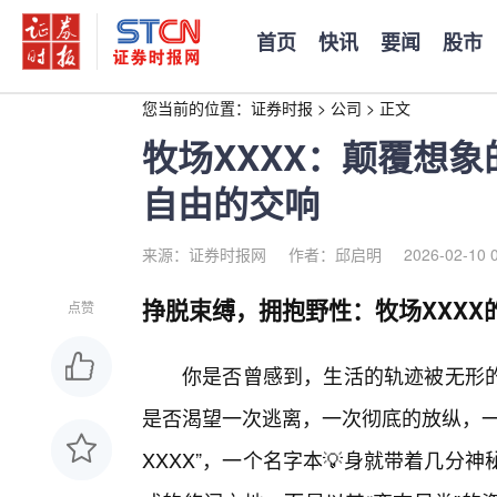
首页
快讯
要闻
股市
您当前的位置：
证券时报
>
公司
>
正文
牧场XXXX：颠覆想
自由的交响
来源：证券时报网
作者：邱启明
2026-02-10 
挣脱束缚，拥抱野性：牧场XXXX
点赞
你是否曾感到，生活的轨迹被无形
是否渴望一次逃离，一次彻底的放纵，一
XXXX”，一个名字本💡身就带着几