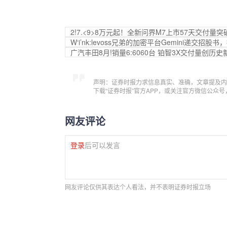
2!7.<9>8万元起！全新问界M7上市57天交付量突破
W‘i’nk:levoss兄弟的加密平台Gemini递交招
广汽丰田8月!销量6:6060台 铂智3X交付量创历史
声明：证券时报力求信息真实、准确，文章提及内
下载“证券时报”官方APP，或关注官方微信公众
网友评论
登录
后可以发言
网友评论仅供其表达个人看法，并不表明证券时报立场