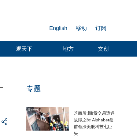
English
移动
订阅
观天下
地方
文创
—
专题
芝商所;期!货交易遭遇
故障之际 Alphabet盘
前领涨美股科技七巨
头