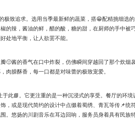
食材的极致追求。选用当季最新鲜的蔬菜，搭😁配精挑细选
辣椒的辣，酱油的鲜，醋的酸，糖的甜，在厨师的手中被
到好处地平衡，让人欲罢不能。
瓣🙂酱的香气在口中炸裂，仿佛瞬间穿越回了那个炊烟
郁，肉臊酥香，每一口都是对味蕾的极致宠爱。
不🎯止于此📘。它更注重的是一种沉浸式的享受。餐厅的环境
装饰，或是现代简约的设计中点缀着蜀绣、青瓦等传📌统
氛围。悠扬的川剧音乐在耳边回响，服务员身着具有民族