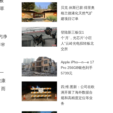
被
贝克.休斯已获:得里奥
草
格兰德液化天然气扩
建项目订单
登陆新三板仅1
的净
个‘月’，光芯片“小巨
人”云岭光电拟转板北
🌸
交所
Apple iPho—n—e 17
Pro 256GB银色到手
一
5739元
健康
四;维.图新：公司在欧
，而
洲开展了海外数据合
规和高精度定位等业
务