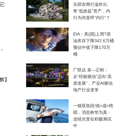
它
头部农商行溢价出,
售“低效益”资产，内
行为何直呼“内行”？
EIA：美{国}上周?原
油库存下降342.6万桶
，
预估中值下降170万
桶
广联达.袁—正刚：
从“经验驱动”迈向“高
辉】
质发展”，产业AI驱动
地产行业变革
一镜双焦段!或<成>绝
唱，消息称华为真・
连续光变在积极测试
中