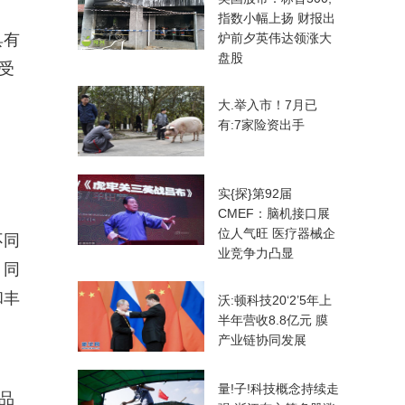
指数小幅上扬 财报出
具有
炉前夕英伟达领涨大
盘股
受
大.举入市！7月已
有:7家险资出手
实{探}第92届
CMEF：脑机接口展
位人气旺 医疗器械企
不同
业竞争力凸显
，同
和丰
沃:顿科技20‘2’5年上
半年营收8.8亿元 膜
产业链协同发展
量!子!科技概念持续走
品