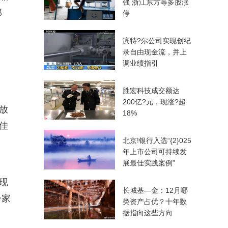
强 浙江东方等多股涨
那
停
滨特?尔公司实现创纪
录自由现金流，并上
调业绩指引
胜宏科技成交额达
200亿?元，现涨?超
放
18%
佳
北京!银行入选“{2}025
年上市公司可持续发
展最佳实践案例”
现
长城基—金：12月哪
一家
类资产占优？十年数
据指向这些方向