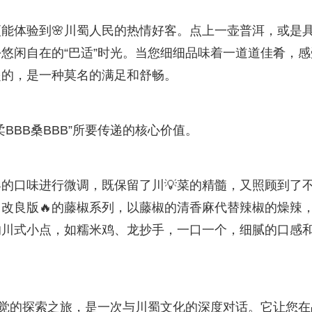
更能体验到🌸川蜀人民的热情好客。点上一壶普洱，或是
悠闲自在的“巴适”时光。当您细细品味着一道道佳肴，感
起的，是一种莫名的满足和舒畅。
BBB桑BBB”所要传递的核心价值。
客的口味进行微调，既保留了川💡菜的精髓，又照顾到了
改良版🔥的藤椒系列，以藤椒的清香麻代替辣椒的燥辣
的川式小点，如糯米鸡、龙抄手，一口一个，细腻的口感
关于味觉的探索之旅，是一次与川蜀文化的深度对话。它让您在