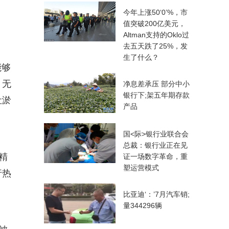
今年上涨50‘0’%，市
值突破200亿美元，
。
Altman支持的Oklo过
去五天跌了25%，发
生了什么？
能够
。无
净息差承压 部分中小
银行下;架五年期存款
让淤
产品
国<际>银行业联合会
总裁：银行业正在见
精
证一场数字革命，重
塑运营模式
行热
比亚迪‘：’7月汽车销;
量344296辆