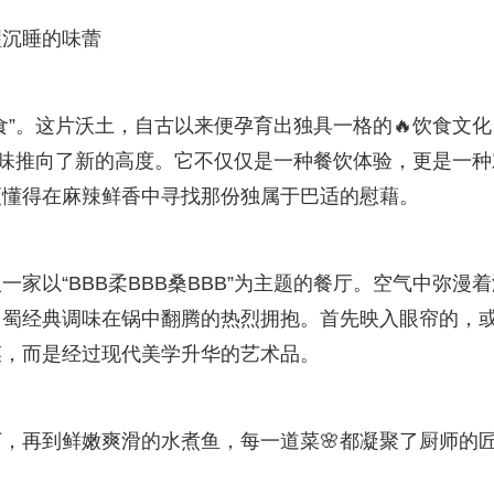
醒沉睡的味蕾
食”。这片沃土，自古以来便孕育出独具一格的🔥饮食文化
蜀风味推向了新的高度。它不仅仅是一种餐饮体验，更是一种
更懂得在麻辣鲜香中寻找那份独属于巴适的慰藉。
家以“BBB柔BBB桑BBB”为主题的餐厅。空气中弥漫着
川蜀经典调味在锅中翻腾的热烈拥抱。首先映入眼帘的，
菜，而是经过现代美学升华的艺术品。
，再到鲜嫩爽滑的水煮鱼，每一道菜🌸都凝聚了厨师的