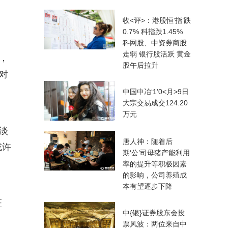
收<评>：港股恒‘指’跌
0.7% 科指跌1.45%
科网股、中资券商股
走弱 银行股活跃 黄金
，
股午后拉升
对
中国中冶‘1’0<月>9日
大宗交易成交124.20
万元
淡
唐人神：随着后
或许
期‘公’司母猪产能利用
率的提升等积极因素
的影响，公司养殖成
本有望逐步下降
匠
中{银}证券股东会投
票风波：两位来自中