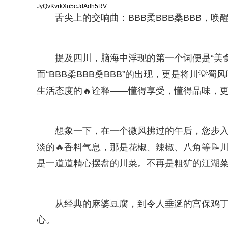
JyQvKvrkXu5cJdAdh5RV
舌尖上的交响曲：BBB柔BBB桑BBB，唤
提及四川，脑海中浮现的第一个词便是“美
而“BBB柔BBB桑BBB”的出现，更是将川
生活态度的🔥诠释——懂得享受，懂得品味，
想象一下，在一个微风拂过的午后，您步入一
淡的🔥香料气息，那是花椒、辣椒、八角等
是一道道精心摆盘的川菜。不再是粗犷的江湖
从经典的麻婆豆腐，到令人垂涎的宫保鸡丁
心。