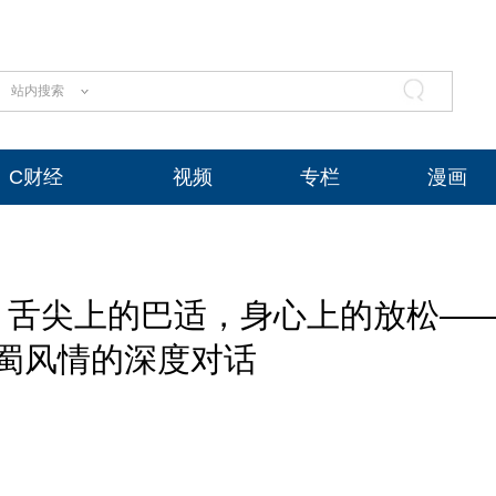
站内搜索
C财经
视频
专栏
漫画
B】舌尖上的巴适，身心上的放松—
蜀风情的深度对话