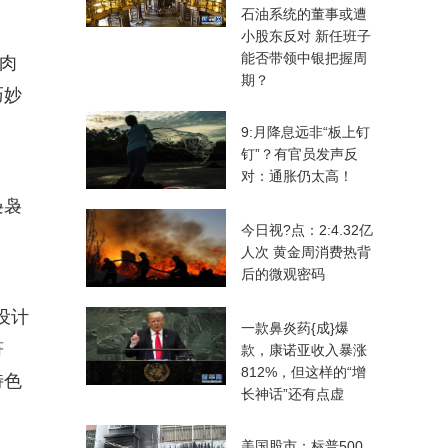
石油系统的董事或遭
小股东反对 新任班子
能否带领中银把握周
的肉
期？
巧妙
9:月降息远非“板上钉
钉”？有官员发声反
对：通胀仍太高！
袅袅
今日视?点：2:4.32亿
人次 黄金周消费热背
后的微观密码
设计
一款鼻炎药{成}爆
符
款，康诺亚收入暴涨
812%，但这样的“增
特色
长神话”还有点虚
美国股市：标普500,