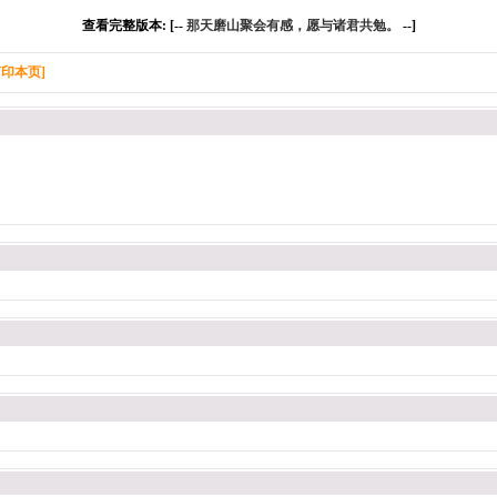
查看完整版本: [--
那天磨山聚会有感，愿与诸君共勉。
--]
打印本页]