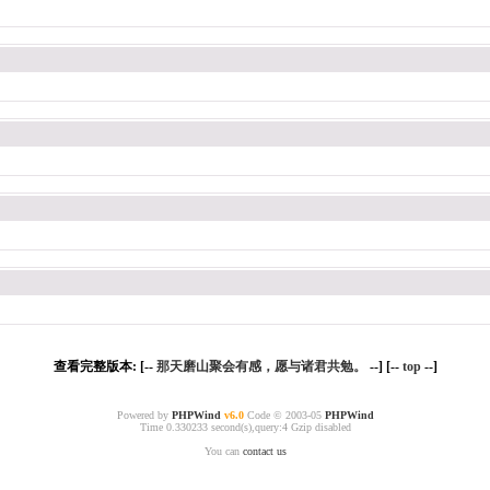
查看完整版本: [--
那天磨山聚会有感，愿与诸君共勉。
--] [--
top
--]
Powered by
PHPWind
v6.0
Code © 2003-05
PHPWind
Time 0.330233 second(s),query:4 Gzip disabled
You can
contact us