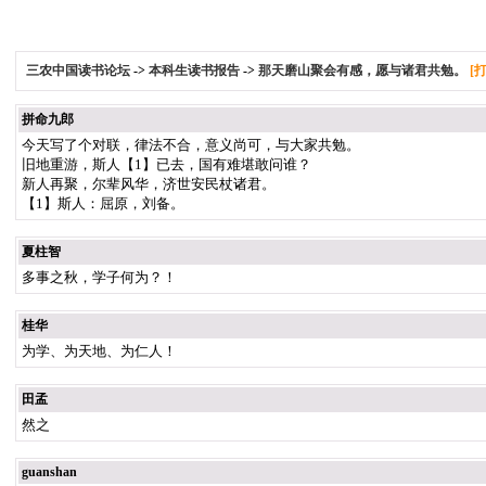
三农中国读书论坛
->
本科生读书报告
->
那天磨山聚会有感，愿与诸君共勉。
[
拼命九郎
今天写了个对联，律法不合，意义尚可，与大家共勉。
旧地重游，斯人【1】已去，国有难堪敢问谁？
新人再聚，尔辈风华，济世安民杖诸君。
【1】斯人：屈原，刘备。
夏柱智
多事之秋，学子何为？！
桂华
为学、为天地、为仁人！
田孟
然之
guanshan