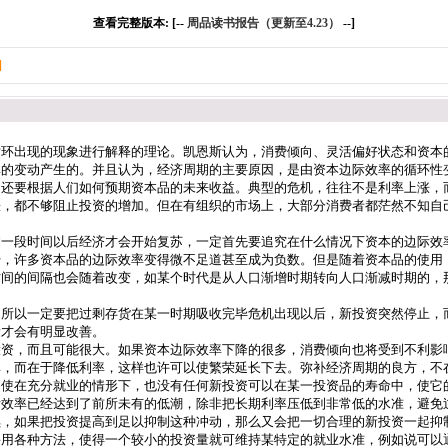
查看完整版本: [--
周品读书报告（更新至4.23）
--]
]
循环出现的现象进行解释的理论。凯恩斯认为，消费倾向、灵活偏好状态和资本
率的变动产生的。并且认为，经济周期的主要原因，是由资本边际效率的循环性
，还要根据人们如何预期资本品的未来收益。典型的危机，往往不是利率上涨，
涨，都不够阻止投资的增加。但在有组织的市场上，大部分消费者都茫然不知自
过一段时间以后经济才会开始复苏，一定首先要追究在什么情况下资本的边际效
始，许多资本品的边际效率变得微不足道甚至成为负数。但是随着资本品的使用
时间的间隔也会随着改变，如某个时代是从人口渐增时期转向人口渐减时期的，
，所以一定要把过剩存货在某一时期吸收完毕危机出现以后，新投资突然停止，
量才会有明显改善。
投资，而且可能很大。如果资本边际效率下降的很多，消费倾向也将受到不利影
率，而在于降低利率，这样也许可以使繁荣延长下去。弥补经济周期的良方，不
即使在充分就业的情形下，也没有任何新投资可以在某一投资品的寿命中，使它
际效率已经达到了前所未有的低潮，除非把长期利率压低到非常低的水准，避免
续，如果把投资提高到足以抑制这种冲动，那么又会把一切合理的新投资一起抑
采用各种方法，使得一个较小的投资量就可维持某特定的就业水准，例如说可以