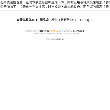
社会来统治投资量，让资本的边际效率逐渐下降，同时运用各种政策来增加消费
的消费倾向下，消费也一定会提高，以与投资的增加相符合。而所谓的提高消费
查看完整版本: [--
周品读书报告（更新至4.23）
--] [--
top
--]
Powered by
PHPWind
v6.0
Code © 2003-05
PHPWind
Time 0.306404 second(s),query:3 Gzip disabled
You can
contact us