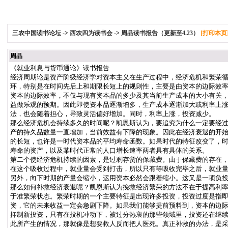
三农中国读书论坛
->
西农四为读书会
->
周品读书报告（更新至4.23）
[打印本页
周品
《就业利息与货币通论》读书报告
经济周期论是资产阶级经济学对资本主义在生产过程中，经济危机和繁荣
环，特别是在时间先后上和期限长短上的规则性，主要是由资本的边际效
资本的边际效率，不仅与现有资本品的多少及其当前生产成本的大小有关
益做乐观的预期。因此即使资本品逐渐增多，生产成本逐渐加大或利率上
法，也会随着担心，导致灵活偏好增加。同时，利率上涨，投资减少。
那么经济危机会持续多久的时间呢？凯恩斯认为，要追究为什么一定要经
产的持久品数量一直增加，当前效益有下降的现象。因此在经济衰退的开
的长短，也许是一时代资本品的平均寿命函数。如果时代的特征改变了，
寿命的资产，以及某时代正常的人口增长速率两者具有具体的关系。
第二个使经济危机持续的因素，是过剩存货的保藏费。由于保藏费的存在
在这个吸收过程中，就业量会受到打击，所以只有等吸收完毕之后，就业
另外，向下时期的产量会缩小，运用资本必然会跟着缩小。这又是一项负
那么如何补救经济衰退呢？凯恩斯认为挽救经济繁荣的方法不在于提高利
于准繁荣状态。繁荣时期的一个主要特征是出现许多投资，投资过度是指
资，它的未来收益一定会急剧下降。如果我们能够提前预料到，资本的边
抑制新投资，只有在投机冲动下，被过分热衷的那些领域里，投资还在继
此所产生的情况，那就像是想要救人反而把人医死。真正补救的办法，是