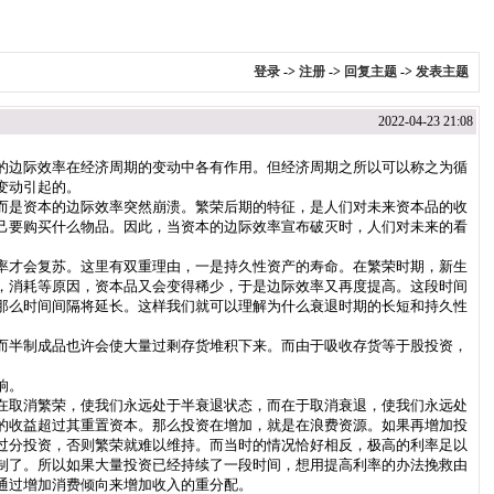
登录
->
注册
->
回复主题
->
发表主题
2022-04-23 21:08
的边际效率在经济周期的变动中各有作用。但经济周期之所以可以称之为循
变动引起的。
而是资本的边际效率突然崩溃。繁荣后期的特征，是人们对未来资本品的收
己要购买什么物品。因此，当资本的边际效率宣布破灭时，人们对未来的看
率才会复苏。这里有双重理由，一是持久性资产的寿命。在繁荣时期，新生
，消耗等原因，资本品又会变得稀少，于是边际效率又再度提高。这段时间
那么时间间隔将延长。这样我们就可以理解为什么衰退时期的长短和持久性
而半制成品也许会使大量过剩存货堆积下来。而由于吸收存货等于股投资，
响。
在取消繁荣，使我们永远处于半衰退状态，而在于取消衰退，使我们永远处
的收益超过其重置资本。那么投资在增加，就是在浪费资源。如果再增加投
过分投资，否则繁荣就难以维持。而当时的情况恰好相反，极高的利率足以
制了。所以如果大量投资已经持续了一段时间，想用提高利率的办法挽救由
通过增加消费倾向来增加收入的重分配。