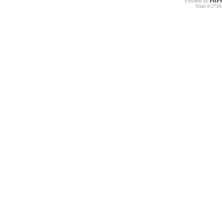
Powered by
PHP
Time 0.27269