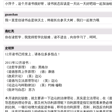
小萍子，这个月读书很好呀，读书状态应该是一天比一天好吧咱一起加油哈， [
guanshan
我一直坚信读书会是块沃土，终能长出参天大树，我们一起努力哦
燕红亮
你在读哲学，我觉得哲学比较难，读不进去，向你学习了，呵呵。
史明萍
12月读书已经发上，请各位多多指点！
2011年12月读书：
《法哲学原理》 （德）黑格尔
《道德形而上学原理》 （德）康德
《政府片论》 （英）边沁
《道德与立法原理导论》 （英）边沁
《论边沁与柯勒律治》 （英）约翰·穆勒
《批评与自恋》 苏力
本月读的比较散，就主要讲一下边沁的法律理论，其实是立法理论，在《
导思想的理论学说，那又何为功利原理呢？功利原理是指它按照看来势必
的比例。一项行动增大或促进幸福，即符合功利原理，否则，则违反功利
疑，这是可靠的吗？抑或快乐与痛苦与否是可以计算出来的吗？如果是可