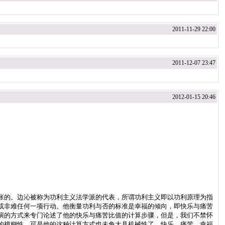
2011-11-29 22:00
2011-12-07 23:47
2012-01-15 20:46
张的。边沁被称为功利主义法学派的代表，所谓功利主义即以功利原理为指
或非难任何一项行动。他衡量功利与否的标准是幸福的倾向，即快乐与痛苦
演的方式来专门论述了他的快乐与痛苦比值的计算步骤，但是，我们不禁怀
的模糊性，可是他的这种计算方式也未免太具机械性了。快乐、痛苦、幸福