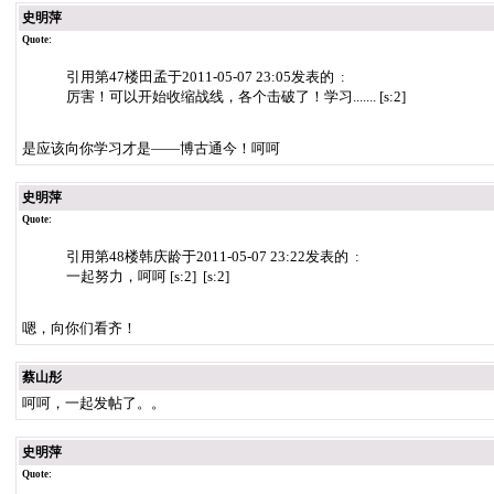
史明萍
Quote:
引用第47楼田孟于2011-05-07 23:05发表的 :
厉害！可以开始收缩战线，各个击破了！学习....... [s:2]
是应该向你学习才是——博古通今！呵呵
史明萍
Quote:
引用第48楼韩庆龄于2011-05-07 23:22发表的 :
一起努力，呵呵 [s:2] [s:2]
嗯，向你们看齐！
蔡山彤
呵呵，一起发帖了。。
史明萍
Quote: