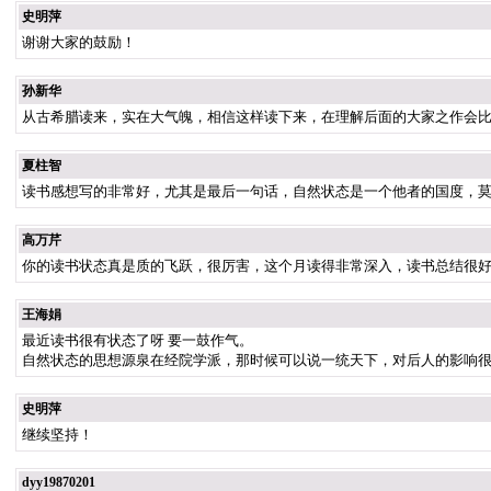
史明萍
谢谢大家的鼓励！
孙新华
从古希腊读来，实在大气魄，相信这样读下来，在理解后面的大家之作会
夏柱智
读书感想写的非常好，尤其是最后一句话，自然状态是一个他者的国度，
高万芹
你的读书状态真是质的飞跃，很厉害，这个月读得非常深入，读书总结很
王海娟
最近读书很有状态了呀 要一鼓作气。
自然状态的思想源泉在经院学派，那时候可以说一统天下，对后人的影响
史明萍
继续坚持！
dyy19870201