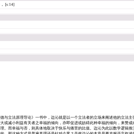
s:14]
道德与立法原理导论》一书中，边沁就是以一个立法者的立场来阐述他的立法主
增大或减小利益有关者之幸福的倾向，亦即促进或妨碍此种幸福的倾向，来赞成
原理。而幸福与否，则具体地取决于快乐与痛苦的比值。边沁为此以数学逻辑推
靠的，那这种方式是普遍真理还是针对个案？虽然边沁的本意是要克服语言叙述