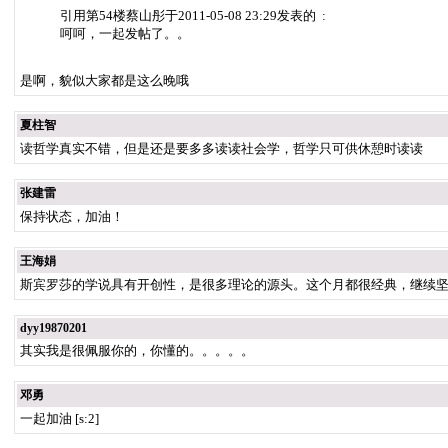
引用第54楼蔡山彤于2011-05-08 23:29发表的 :
呵呵，一起发帖了。。
是啊，貌似大家都是这么晚哦
夏柱智
读哲学真实不错，但是还是要多多读读社会学，哲学只可供休憩时读读
张建雷
保持状态，加油！
王海娟
斯宾罗莎的学说具有开创性，是很多理论的源头。这个月都很经典，继续
dyy19870201
其实我是很佩服你的，你懂的。。。。。
邓勇
一起加油 [s:2]