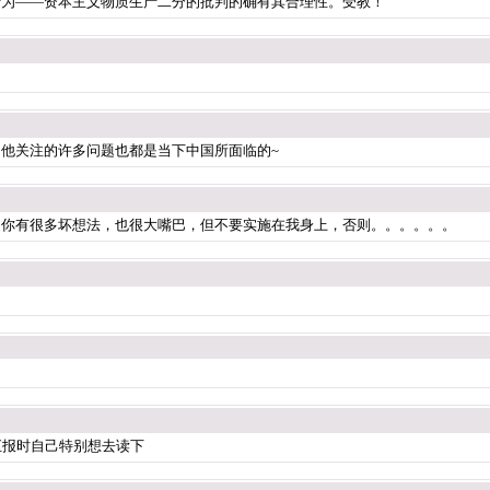
行为——资本主义物质生产二分的批判的确有其合理性。受教！
他关注的许多问题也都是当下中国所面临的~
道你有很多坏想法，也很大嘴巴，但不要实施在我身上，否则。。。。。。
会汇报时自己特别想去读下