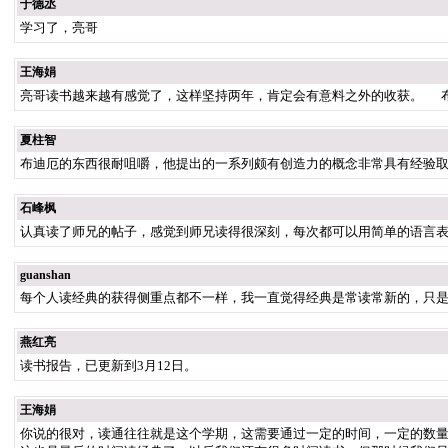
于德丞
学习了，亮哥
王海娟
亮哥读书越来越有感觉了，这样坚持两年，肯定会有意料之外的收获。 
夏柱智
布迪厄的东西很耐咀嚼，他提出的一系列颇有创造力的概念非常具有经验
石峰枫
认真读了师兄的帖子，感觉到师兄读得很深刻，每次都可以用简单的语言
guanshan
每个人读经典的获得侧重点都不一样，我一直觉得经典是常读常新的，只
燕红亮
读书报告，已更新到3月12日。
王海娟
你说的很对，读通往往就是这个学期，这需要通过一定的时间，一定的数