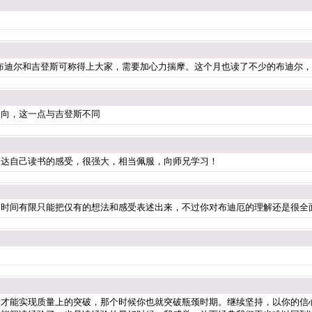
布迪尔和吉登斯可称得上大家，需要加心力揣摩。这个月也读了不少的布迪尔，
取向，这一点与吉登斯不同
表达自己读书的感受，很强大，相当佩服，向师兄学习！
是时间有限只能把仅有的想法和感受表述出来，不过你对布迪厄的理解还是很全
量才能实现质量上的突破，那个时候你也就突破瓶颈时期。继续坚持，以你的信