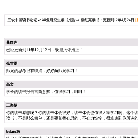
三农中国读书论坛
->
毕业研究生读书报告
->
燕红亮读书：更新到12年4月24日
[
燕红亮
已经更新到11年12月12日，欢迎批评指正！
张雪霖
师兄的思考很有特点，好好向师兄学习！
高文
学长的读书报告言简意赅，值得学习，呵呵！
王海娟
你的读书感想呢？你的读书体会很好，读书体会也值得大家学习啊。这个
读书，不是那么简单，还是要花番心思的，不心力憔悴，很难达到你所讲
bolatu36