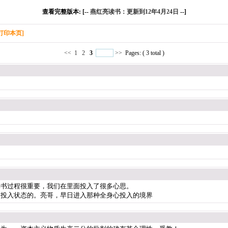
查看完整版本: [--
燕红亮读书：更新到12年4月24日
--]
打印本页]
<<
1
2
3
>>
Pages: ( 3 total )
读书过程很重要，我们在里面投入了很多心思。
的投入状态的。亮哥，早日进入那种全身心投入的境界