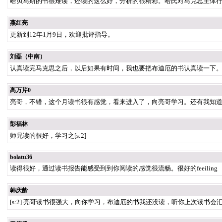
哈贝马斯的书很难读，还读的这么好，分析的很精彩。哈氏对马克思主体
燕红亮
更新到12年1月9日，欢迎批评指导。
刘磊（中南）
认真读完马克思之后，以后如果有时间，我也要把布迪厄的书认真读一下。
高万芹0
亮哥，不错，这个月读书很有感觉，看来进入了，向亮哥学习。还有我知
彭福林
师兄读的很好，学习之[s:2]
bolatu36
读得很好，通过读书报告能感受到到你阅读的感觉很流畅。很好的feeiling
韩庆龄
[s:2] 亮哥读书很强大，向你学习，布迪厄的书我还没读，听你上次读书