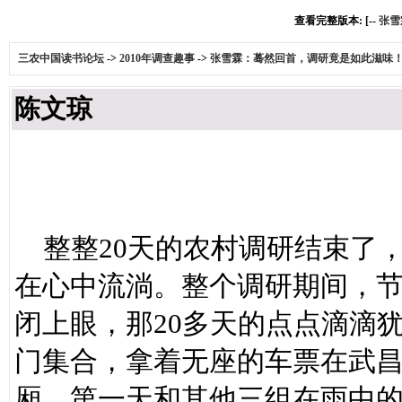
查看完整版本: [--
张雪
三农中国读书论坛
->
2010年调查趣事
->
张雪霖：蓦然回首，调研竟是如此滋味
陈文琼
整整20天的农村调研结束了
在心中流淌。整个调研期间，
闭上眼，那20多天的点点滴滴
门集合，拿着无座的车票在武昌
厢，第一天和其他三组在雨中