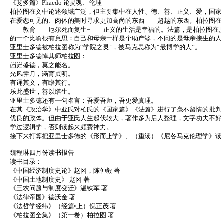
《斐多篇》Phaedo 论灵魂、伦理
柏拉图在文中论述领域广泛，但主要集中在人性、德、善、正义、爱，国
在爱恋可见的、肉体的美时寻求更加高尚的东西——超越的东西。柏拉图在
——教育——厄尔死而复生¬——正义的生活是幸福的。法篇，是柏拉图在
的一个比喻很有意思：自己和母亲一样是个助产婆，不同的是母亲接生的
亚里士多德被柏拉图称为“学院之灵”，被马克思称为“最博学的人”。
亚里士多德悼其师柏拉图：
岿岿盛德，莫之能名。
光风霁月，涵育贞明。
有诵其文，有瞻其行。
乐此盛世，善以缮生。
亚里士多德还有一句名言：吾爱吾师，吾更爱真理。
在其《政治学》中亚氏对柏氏的《国家篇》《法篇》进行了毫不留情的批
优良的政体。但由于亚氏人生起伏较大，著作多为后人整理，文字功夫不
学过逻辑学，否则读起来颇费神力。
接下来打算把亚里士多德的《形而上学》、（重读）《尼各马克伦理学》
魏程琳四月份读书报告
读书目录：
《中国经济制度史论》赵冈，陈仲毅 著
《中国土地制度史》 赵冈 著
《三农问题与制度变迁》温铁军 著
《法律帝国》德沃金 著
《法哲学经纬》（经篇•上）倪正茂 著
《柏拉图全集》（第一卷）柏拉图 著