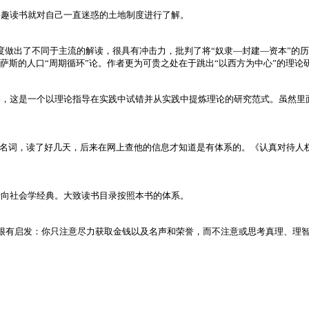
兴趣读书就对自己一直迷惑的土地制度进行了解。
制度做出了不同于主流的解读，很具有冲击力，批判了将“奴隶—封建—资本”的
萨斯的人口“周期循环”论。作者更为可贵之处在于跳出“以西方为中心”的理
书，这是一个以理论指导在实践中试错并从实践中提炼理论的研究范式。虽然里
两个名词，读了好几天，后来在网上查他的信息才知道是有体系的。《认真对待
转向社会学经典。大致读书目录按照本书的体系。
很有启发：你只注意尽力获取金钱以及名声和荣誉，而不注意或思考真理、理