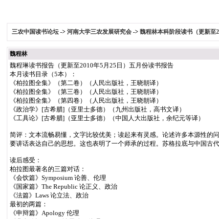
三农中国读书论坛
->
河南大学三农发展研究会
->
魏程林本科阶段读书（更新至20
魏程林
魏程琳读书报告（更新至2010年5月25日）五月份读书报告
本月读书目录（5本）：
《柏拉图全集》（第二卷）（人民出版社，王晓朝译）
《柏拉图全集》（第三卷）（人民出版社，王晓朝译）
《柏拉图全集》（第四卷）（人民出版社，王晓朝译）
《政治学》[古希腊]（亚里士多德）（九州出版社，高书文译）
《工具论》[古希腊]（亚里士多德）（中国人大出版社，余纪元等译）
简评：文本流畅易懂，文字比较优美；读起来有灵感。论述许多本源性的
要讲话表达自己的思想。这也表明了一个师承的过程。苏格拉底与中国古
读后感受：
柏拉图最著名的三篇对话：
《会饮篇》Symposium 论善、伦理
《国家篇》The Republic 论正义、政治
《法篇》Laws 论立法、政治
最初的两篇：
《申辩篇》Apology 伦理