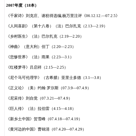
2007年度（18本）
《千家诗》刘克庄、谢枋得选编,杨万里注评《06.12.12.—07.2.5》
《人间喜剧》（第十八卷）（法）巴尔扎克（2.13—2.19）
《乡村医生》（法）巴尔扎克（2.19—2.20）
《神曲》（意大利）但丁（2.20—2.23）
《悲惨世界》（法）雨果（2.23—3.1）
《红楼梦寻》吕启祥（2.15—2.25）
《尼个马可伦理学》（古希腊）亚里士多德（3.1—3.8）
《正义论》（美）约翰·罗尔斯（07.3.9—07.4.9）
《尼采传》刘自觉（07.3.21—07.4.9）
《巨人传》（法）拉伯雷（4.15—4.18）
《新乡土中国》贺雪峰（07.4.18—07.4.19）
《黄河边的中国》曹锦清（07.4.20—07.4.29）