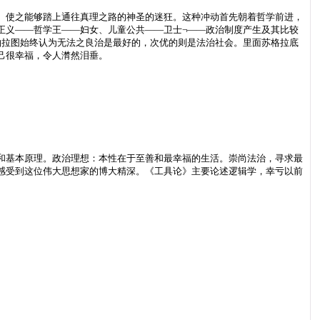
、使之能够踏上通往真理之路的神圣的迷狂。这种冲动首先朝着哲学前进，
正义——哲学王——妇女、儿童公共——卫士¬——政治制度产生及其比较
柏拉图始终认为无法之良治是最好的，次优的则是法治社会。里面苏格拉底
己很幸福，令人潸然泪垂。
和基本原理。政治理想：本性在于至善和最幸福的生活。崇尚法治，寻求最
感受到这位伟大思想家的博大精深。《工具论》主要论述逻辑学，幸亏以前