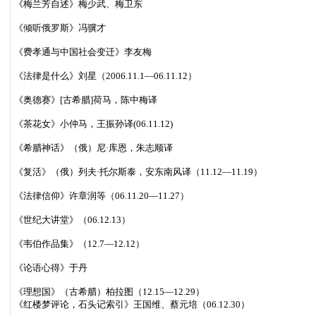
《梅兰芳自述》梅少武、梅卫东
《倾听俄罗斯》冯骥才
《费孝通与中国社会变迁》李友梅
《法律是什么》刘星（2006.11.1—06.11.12）
《奥德赛》[古希腊]荷马，陈中梅译
《茶花女》小仲马，王振孙译(06.11.12)
《希腊神话》（俄）尼·库恩，朱志顺译
《复活》（俄）列夫·托尔斯泰，安东南风译（11.12—11.19）
《法律信仰》许章润等（06.11.20—11.27）
《世纪大讲堂》（06.12.13）
《韦伯作品集》（12.7—12.12）
《论语心得》于丹
《理想国》（古希腊）柏拉图（12.15—12.29）
《红楼梦评论，石头记索引》王国维、蔡元培（06.12.30）