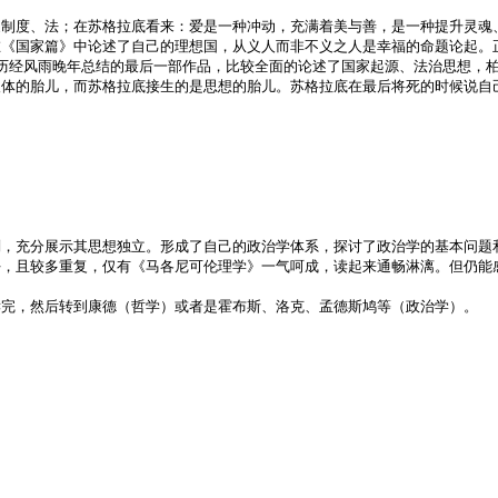
家制度、法；在苏格拉底看来：爱是一种冲动，充满着美与善，是一种提升灵魂
《国家篇》中论述了自己的理想国，从义人而非不义之人是幸福的命题论起。
历经风雨晚年总结的最后一部作品，比较全面的论述了国家起源、法治思想，
人体的胎儿，而苏格拉底接生的是思想的胎儿。苏格拉底在最后将死的时候说自
判，充分展示其思想独立。形成了自己的政治学体系，探讨了政治学的基本问题
好，且较多重复，仅有《马各尼可伦理学》一气呵成，读起来通畅淋漓。但仍能
读完，然后转到康德（哲学）或者是霍布斯、洛克、孟德斯鸠等（政治学）。