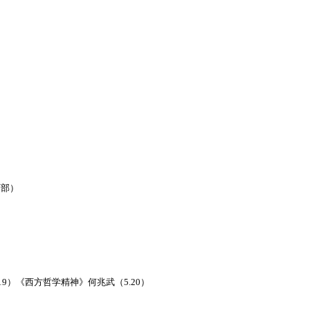
）
下部）
9）《西方哲学精神》何兆武（5.20）