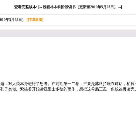
查看完整版本: [--
魏程林本科阶段读书（更新至2010年5月25日）
--]
10年5月25日）
[打印本页]
问题，对人类本身进行了思考。在前期第一二卷，主要是苏格拉底在讲话，柏拉
代孔子类似。紧接着开始读亚里士多德的著作，想把这希腊三圣一条线连贯读完