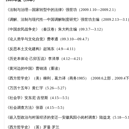
《法制与治理—国家转型中的法律》强世功（2009.1.10—2009.2.1）
《调解、法制与现代性—中国调解制度研究》强世功主编（2009.2.13—3.1
《中国农民战争史》（秦汉卷）朱大昀主编（09.3.7—3.12）
《论人类学与文化自觉》费孝通（09.3.10—09.4.7）
《反思本土文化建构》赵旭东（4.9—4.11）
《历史本体论·己卯五说》李泽厚（4.12—4.21）
《黄河边的中国》曹锦清（重读）
《西方哲学史》（美）梯利，葛力译（商务1985）（2008.6上部，2009.4
《万历十五年》黄仁宇（5.26—5.27）
《社会学》安东尼·吉登斯（4.15—5.5）
《社会调查方法》张蓉（4.15—5.5）
《嵌入型政治与村落经济的变迁—安徽凤阳小岗村调查》陆益龙（5.18—5.1
《西方哲学史》（英）罗曼·罗兰