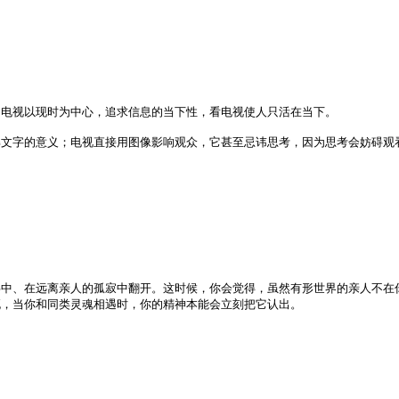
；电视以现时为中心，追求信息的当下性，看电视使人只活在当下。
解文字的意义；电视直接用图像影响观众，它甚至忌讳思考，因为思考会妨碍观
事中、在远离亲人的孤寂中翻开。这时候，你会觉得，虽然有形世界的亲人不在
死，当你和同类灵魂相遇时，你的精神本能会立刻把它认出。