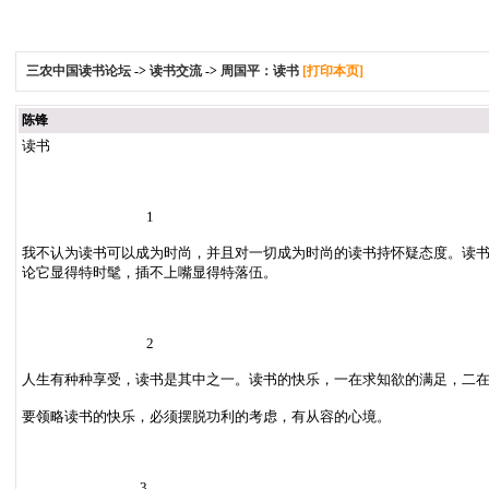
三农中国读书论坛
->
读书交流
->
周国平：读书
[打印本页]
陈锋
读书
1
我不认为读书可以成为时尚，并且对一切成为时尚的读书持怀疑态度。读
论它显得特时髦，插不上嘴显得特落伍。
2
人生有种种享受，读书是其中之一。读书的快乐，一在求知欲的满足，二
要领略读书的快乐，必须摆脱功利的考虑，有从容的心境。
3