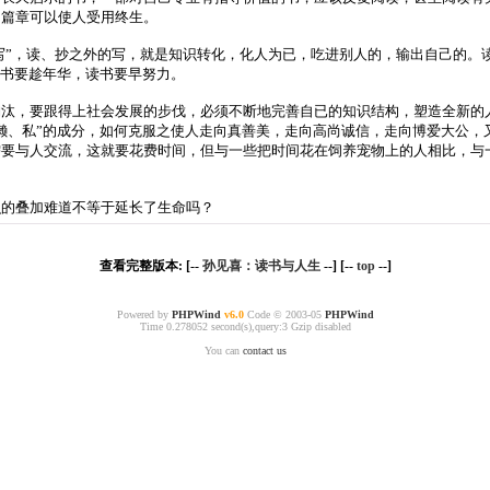
的篇章可以使人受用终生。
写”，读、抄之外的写，就是知识转化，化人为已，吃进别人的，输出自己的。
读书要趁年华，读书要早努力。
，要跟得上社会发展的步伐，必须不断地完善自已的知识结构，塑造全新的人
懒、私”的成分，如何克服之使人走向真善美，走向高尚诚信，走向博爱大公，
需要与人交流，这就要花费时间，但与一些把时间花在饲养宠物上的人相比，与
的叠加难道不等于延长了生命吗？
查看完整版本: [--
孙见喜：读书与人生
--] [--
top
--]
Powered by
PHPWind
v6.0
Code © 2003-05
PHPWind
Time 0.278052 second(s),query:3 Gzip disabled
You can
contact us