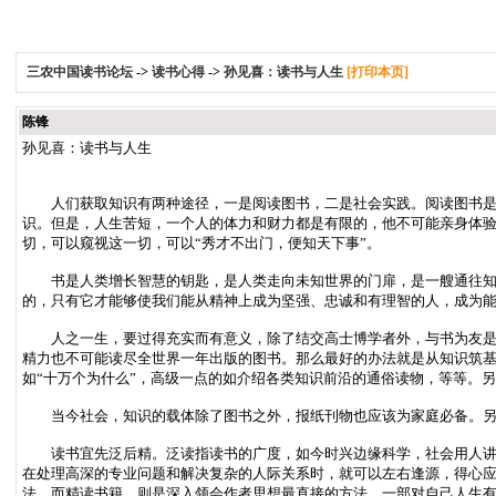
三农中国读书论坛
->
读书心得
->
孙见喜：读书与人生
[打印本页]
陈锋
孙见喜：读书与人生
人们获取知识有两种途径，一是阅读图书，二是社会实践。阅读图书是吸
识。但是，人生苦短，一个人的体力和财力都是有限的，他不可能亲身体
切，可以窥视这一切，可以“秀才不出门，便知天下事”。
书是人类增长智慧的钥匙，是人类走向未知世界的门扉，是一艘通往知识
的，只有它才能够使我们能从精神上成为坚强、忠诚和有理智的人，成为能
人之一生，要过得充实而有意义，除了结交高士博学者外，与书为友是丰
精力也不可能读尽全世界一年出版的图书。那么最好的办法就是从知识筑
如“十万个为什么”，高级一点的如介绍各类知识前沿的通俗读物，等等。
当今社会，知识的载体除了图书之外，报纸刊物也应该为家庭必备。另
读书宜先泛后精。泛读指读书的广度，如今时兴边缘科学，社会用人讲究
在处理高深的专业问题和解决复杂的人际关系时，就可以左右逢源，得心
法。而精读书籍，则是深入领会作者思想最直接的方法。一部对自己人生