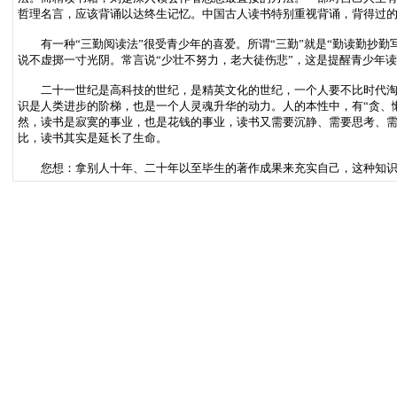
哲理名言，应该背诵以达终生记忆。中国古人读书特别重视背诵，背得过
有一种“三勤阅读法”很受青少年的喜爱。所谓“三勤”就是“勤读勤抄勤
说不虚掷一寸光阴。常言说“少壮不努力，老大徒伤悲”，这是提醒青少年
二十一世纪是高科技的世纪，是精英文化的世纪，一个人要不比时代淘汰
识是人类进步的阶梯，也是一个人灵魂升华的动力。人的本性中，有“贪、
然，读书是寂寞的事业，也是花钱的事业，读书又需要沉静、需要思考、
比，读书其实是延长了生命。
您想：拿别人十年、二十年以至毕生的著作成果来充实自己，这种知识