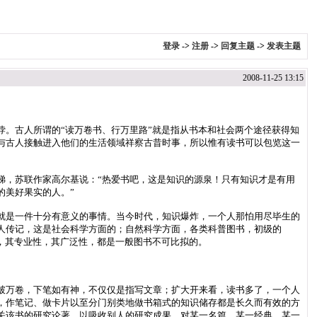
登录
->
注册
->
回复主题
->
发表主题
2008-11-25 13:15
。古人所谓的“读万卷书、行万里路”就是指从书本和社会两个途径获得知
与古人接触进入他们的生活领域祥察古昔时事，所以惟有读书可以包览这一
，苏联作家高尔基说：“热爱书吧，这是知识的源泉！只有知识才是有用
的美好果实的人。”
是一件十分有意义的事情。当今时代，知识爆炸，一个人那怕用尽毕生的
人传记，这是社会科学方面的；自然科学方面，各类科普图书，初级的
，其专业性，其广泛性，都是一般图书不可比拟的。
万卷，下笔如有神，不仅仅是指写文章；扩大开来看，读书多了，一个人
，作笔记、做卡片以至分门别类地做书箱式的知识储存都是长久而有效的方
关该书的研究论著，以吸收别人的研究成果。对某一名篇，某一经典，某一