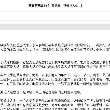
查看完整版本: [--
孙见喜：读书与人生
--]
收前人的思想成果，亲自参加社会实践是直接从生活获取知识，二者并行不悖
验人类的全部社会生活，也不可能遍游全球经见各个民族的生存秘密，更不可能
彼岸的航船，它把人们从短暂的现实载向历史的海洋。书又是人类进步的阶梯
够真正爱人类、尊重人类的劳动、忠心地欣赏人类那不间断的伟大劳动所产生
富人生的重要途径。为此，在个人有限的条件下，选书、借书、购书、藏书就
基上做起，从文史哲上入门积累自己，比如文化遗产，古代经典，文学名著，伟
另外，对工具书的阅读，也必须纳入计划，一部工具书就是一所没有围墙的大学
外电子读物也日见时髦，网上阅读也可瞬间获得密集信息。
通才之士，一个人要在竞争激烈的时代脱颖而出，必须知识广博，所谓读书破
应手。读书过目不忘者必竟只是少数，对大众读者而言，眼过千遍不如手过一遍
有长久启示的书，一部对自己专业有指导价值的书，应该反复阅读，甚至阅读有