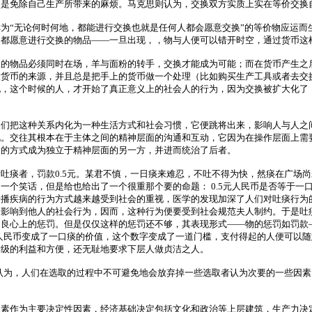
的是免除自己生产所带来的麻烦。马克思则认为，交换双方实质上实在等价交换
为“无论何时何地，都能进行交换也就是任何人都会愿意交换”的等价物应运而
人都愿意进行交换的物品——一旦出现，，物与人便可以错开时空，通过货币这
的物品必须同时在场，羊与面粉的转手，交换才能成为可能；而在货币产生之
意货币的来源，并且总是把手上的货币做一个处理（比如购买生产工具或者去交
说，这个时候的人，才开始了真正意义上的社会人的行为，因为交换被扩大化了
人们把这种关系内化为一种生活方式和社会习惯，它便跳将出来，影响人与人之
化。交往其根本在于主体之间的精神层面的沟通和互动，它因为在操作层面上需
物的方式成为独立于精神层面的另一方，并进而统治了后者。
吐痰者，罚款0.5元。某君不慎，一日痰来难忍，不吐不得为快，然痰在广场
个笑话，但是给也给出了一个很重那个要的命题： 0.5元人民币是否等于一口痰
播疾病的行为方式越来越受到社会的重视，医学的发现加深了人们对吐痰行为的
会影响到他人的社会行为，因而，这种行为便要受到社会规范夫人制约。于是吐
到良心上的惩罚。但是仅仅这样的惩罚还不够，其表现形式——物的惩罚如罚款
元人民币变成了一口痰的价值，这个数字变成了一道门槛，支付得起的人便可以
阶级的利益和方便，还无耻地要求下层人做贞洁之人。
他认为，人们在选取的过程中不可避免地会放弃掉一些选取者认为次要的一些因
素作为主要决定性因素，经济基础决定包括文化和政治等上层建筑，生产力决