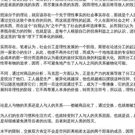
注的是表面的肤浅的东西，而尽量抹杀质的东西。因而理性人最后将导致人的毁
按照涂尔干的理论，就应该存在一个先于理性事实的社会事实存在，那就是个人
，通过交往达致个体生存的目的。而这就是理性的起源。个人在面对社会之时，
的东西。而在这个“自我认为”之中产生了社会的多样选择事实。从而我们认为
外界既存权力的控制，也就是说，是每个人根据自己的切身利益之上的认识，进
是这里的“取舍”埋下了简单化的祸根。
事实而存在。笔者认为，社会分工是理性发展的一个阶段。斯密在论述分工的起
维持一家老小的生计，从此，他便不再外出打猎，而成为一个地地道道的专业制
机会成本的那一部分而选择自认为最优的途径实现自身的利益最大化。因而分工
理性带有物的追求，因而，不可避免地产生了人与人之间的关系被物化可能。
定不同，通过对商品的分析，马克思一方面认为，正是生产力的发展导致了分工
倒是统治了他们。工人越是生产，被异化就越深，他也就越难以摆脱这种压抑。
匠可以随意地摆弄它们；然而一旦这些泥通过手工，成为了一尊佛像，它的意义
发展到非理性的阶段，它不再尊重人本身的价值，转而关注符号，所以说，理性
无论是人与物的关系还是人与人的关系——都被商品化了，通过交换，也就都被
成为人们的生存习惯和生活方式，也就转变到了人与人的关系层面。也就是说，
但是却很难避免诱导后者的出现。后者则是对人类的毁灭。
力水平的限制，交换双方肯定不会是空间距离相差太远的两个部落的成员，因而