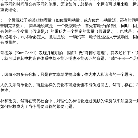
是在不同的时间段会有不同的侧重。无论如何，总是有一个标准可以用来唯一标
和重要结论。
le），该原理表明：一个微观粒子的某些物理量（如位置和动量，或方位角与动量矩，
（h是普朗克常数）。 简单地说就是，一个微观粒子，首先有粒子的特性，同时
的一个变量（假设是y）的乘积为一个恒定的常量（假设是t），也就是： x •
则y必定小，x小则y必定大。意思是说，一辆汽车，粒子性远远大于波动性，
是有质量的。
（Kurt Godel）发现并证明的，因而叫做“哥德尔定理”。其表述如下：
就可以在其中构造在体系中既不能证明也不能否证的命题。” 或“任何一个足够
握，因而不敢多有分析，只是在文章结尾提出来，作为本人和读者的一个思考。
人的关系简单化的。而且这样的变化不可避免也不能倒退回去。然而，存在并不
和关注。
修补和改良。然而在现代社会中，对理性的神话化通过沉默的螺旋似乎如瘟疫一
。如何拯救成为了当今需要回答的紧要问题。