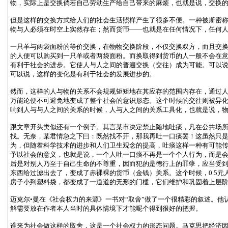
物，实际上是交换倘若自己劳动生产给自己带来的麻烦，也就是说，交换
但是这样的交换方式给人们的社会生活照样产生了很多不便。一种被斯密称
物与人必须在时空上实然存在；然而货币——也就是在任何情况下，任何
一只羊与两袋面粉的等价交换，在物物交换阶段，不仅交换双方，而且交换
的人便可以购买到一只羊或者两袋面粉。而换取得到货币的人一般不会在
有利于社会的进步。它使人与人之间的普遍交换（交往）成为可能。可以
可以说，这样的变化是有利于社会的发展进步的。
然而，这样的人与物的关系不会规规矩矩地在其应存的范围内存在，通过
万能论便不可避免地变成了整个社会的意识形态。这个时候的交往则被异
响到人与与人之间的关系的时候，人与人之间的关系工具化，也就是说，
跟文章开头类似还有一个例子。其言某市决定禁止随地吐痰，凡在公共场所
找。无奈，某君情急之下曰：既然找不开，那我再吐一口痰罢！这虽然只是一
为，但随着科学技术的进步和人们卫生观念的提高，吐痰这样一种有可能传
予以社会的意义，也就是说，一个人吐一口痰不再是一个个人行为，而是
后是对别人乃至于自己生命的不尊重，因而犯的是德行上的罪孽，应当受
东西给过滤出去了，变成了赤裸裸的货币（金钱）关系。这个时候，0.5
房子小到塑料袋，都变成了一道道的无形的门槛，它们维护和巩固着上层
迈克尔•曼在《社会权力的来源》一书对“取舍”做了一个很精彩的叙述。
解需要放在作者本人当时的具体情境下才能呢个得到很好的把握。
谁来为社会做这样的取舍，这是一个社会权力的形态问题。马克思把经济因