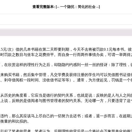
查看完整版本: [--
一个隐忧：简化的社会
--]
5元/次）借的几本书籍在第二天即要到期，今天不去将被罚款0.1元每本书。
那时罚款之数目与坐车之花费持平。而自身一行而两件事情办矣，可谓一举两得
而，在欣赏这样的理性行为之后，却隐隐约约感到一丝一丝的怪讶：除了理性，
用来购买书籍，然后集中管理，凡交学费及获得注册的学生均可以凭借图书证借
钱、剥夺借阅权一段时间、没收借书证等等）。通常，为方便起见，罚钱是一个
。从历史的角度看，它应当是德行的契约关系，也就是说：反映的是人与人之间
次上说，反映的是借阅者与图书管理者的契约关系。无论哪一方，只要违背了这
要违约，那么其应该马上尽自己的一切努力去还书；或者，退一步而言，在超期
以衡量的和比拟的。
这引起了笔者的思考。笔者认为，后期理性的背后是一个将社会万象简单化的推