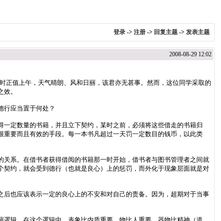
登录
->
注册
->
回复主题
->
发表主题
2008-08-29 12:02
彼时正值上午，天气晴朗、风和日丽，该君亦无甚事。然而，这位同学采取的
之效。
德行应当置于何处？
得一定数量的书籍，并且立下契约，某时之前，必须将这些借走的书籍归
很重要而且有效的手段。每一本书凡超过一天罚一定数目的钱币，以此类
的关系。在借书者获得借阅的书籍那一时开始，借书者与图书管理者之间就
个契约，就会受到德行（也就是良心）上的惩罚，而外化于现象层面就是对
之后也应该表示一定的良心上的不安和对自己的责备。因为，超期对于当事
演逻辑。在这个逻辑中，表象比内质重要，物比人重要，器物比精神（道