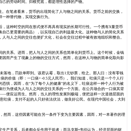
自己的劳动时间。归根究底，都是理性选择的产物。
生。在笔者看来，货币的出现简化了人与物之间的关系。货币之前的交换，
样一种替代物，实现交换行为。
后，这种时空的同在形式便不再具有现实的长期可行性。一个携有X量货币
换自己更需要的商品），以实现自己的利益最大化。这种物与人的简化关系
，人与人之间的交往也便扩大化，社会在交往过程中被有效地组织和整合。
间的关系。进而，把人与人之间的关系也简单化到货币上。这个时候，金钱
要因而产生了现象上的物的交往方式，然而，在这种人与物的简单化取向影
尚未落地，罚款单即到。该君认霉，取出1元钞票，给之。那人曰：没有零钱
的价值（即：一口痰= -0.5元人民币）。我们知道，吐痰只是一个个人行
恐惧，因而，在“为了每个人的健康”的名义下，吐痰这样一种个人行为被
痰行为便成为人与人之间的交往关系的一个方面。在公共场合的一口痰其背
——便应运而生。然而，当人的理性发展到极端，便把这样一次道德层面的
随意吐痰，支付不起的人只好依法伏法，做良好公民。在现代中国社会，大到
素，然而，这些因素可能在另一条件下变为主要因素，因而，对一本著作的理
定生产关系，后者都会反作用于前者；而马克斯•韦伯认为，经济层面的财