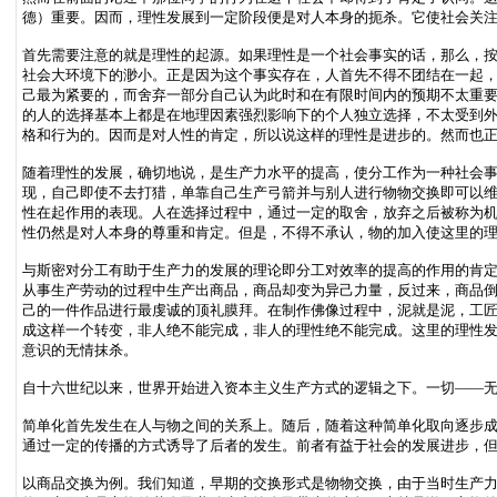
德）重要。因而，理性发展到一定阶段便是对人本身的扼杀。它使社会关
首先需要注意的就是理性的起源。如果理性是一个社会事实的话，那么，
社会大环境下的渺小。正是因为这个事实存在，人首先不得不团结在一起
己最为紧要的，而舍弃一部分自己认为此时和在有限时间内的预期不太重要
的人的选择基本上都是在地理因素强烈影响下的个人独立选择，不太受到
格和行为的。因而是对人性的肯定，所以说这样的理性是进步的。然而也正
随着理性的发展，确切地说，是生产力水平的提高，使分工作为一种社会
现，自己即使不去打猎，单靠自己生产弓箭并与别人进行物物交换即可以
性在起作用的表现。人在选择过程中，通过一定的取舍，放弃之后被称为
性仍然是对人本身的尊重和肯定。但是，不得不承认，物的加入使这里的
与斯密对分工有助于生产力的发展的理论即分工对效率的提高的作用的肯
从事生产劳动的过程中生产出商品，商品却变为异己力量，反过来，商品
己的一件作品进行最虔诚的顶礼膜拜。在制作佛像过程中，泥就是泥，工
成这样一个转变，非人绝不能完成，非人的理性绝不能完成。这里的理性
意识的无情抹杀。
自十六世纪以来，世界开始进入资本主义生产方式的逻辑之下。一切——
简单化首先发生在人与物之间的关系上。随后，随着这种简单化取向逐步
通过一定的传播的方式诱导了后者的发生。前者有益于社会的发展进步，
以商品交换为例。我们知道，早期的交换形式是物物交换，由于当时生产