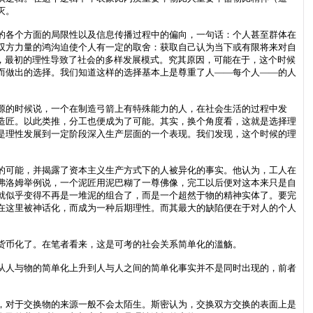
灭。
的各个方面的局限性以及信息传播过程中的偏向，一句话：个人甚至群体在
双方力量的鸿沟迫使个人有一定的取舍：获取自己认为当下或有限将来对自
，最初的理性导致了社会的多样发展模式。究其原因，可能在于，这个时候
而做出的选择。我们知道这样的选择基本上是尊重了人——每个人——的人
源的时候说，一个在制造弓箭上有特殊能力的人，在社会生活的过程中发
造匠。以此类推，分工也便成为了可能。其实，换个角度看，这就是选择理
是理性发展到一定阶段深入生产层面的一个表现。我们发现，这个时候的理
的可能，并揭露了资本主义生产方式下的人被异化的事实。他认为，工人在
弗洛姆举例说，一个泥匠用泥巴糊了一尊佛像，完工以后便对这本来只是自
就似乎变得不再是一堆泥的组合了，而是一个超然于物的精神实体了。要完
在这里被神话化，而成为一种后期理性。而其最大的缺陷便在于对人的个人
货币化了。在笔者看来，这是可考的社会关系简单化的滥觞。
从人与物的简单化上升到人与人之间的简单化事实并不是同时出现的，前者
，对于交换物的来源一般不会太陌生。斯密认为，交换双方交换的表面上是