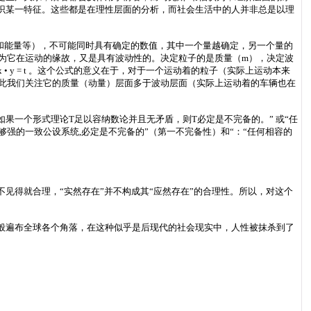
识某一特征。这些都是在理性层面的分析，而社会生活中的人并非总是以理
还有时间和能量等），不可能同时具有确定的数值，其中一个量越确定，另一个量的
，因为它在运动的缘故，又是具有波动性的。决定粒子的是质量（m），决定波
 y = t 。这个公式的意义在于，对于一个运动着的粒子（实际上运动本来
因此我们关注它的质量（动量）层面多于波动层面（实际上运动着的车辆也在
“如果一个形式理论T足以容纳数论并且无矛盾，则T必定是不完备的。” 或“任
强的一致公设系统,必定是不完备的”（第一不完备性）和“：“任何相容的
见得就合理，“实然存在”并不构成其“应然存在”的合理性。所以，对这个
般遍布全球各个角落，在这种似乎是后现代的社会现实中，人性被抹杀到了