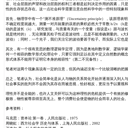
富、社会层面的声望和政治层面的权利三者都是起到决定作用的因素，只
性的生存状态存在。这一点社会科学需要注意自然科学中的一些特别现象
首先，物理学中有一个“测不准原理”（Uncertainty princip
不确定程度就越大。测量一对共轭量的误差的乘积必然大于常数 h/2π 
动的是波长（λ），研究发现，与质量有关的一个变量（假设是x）跟与波长有关
就是绝对的），无论测量其粒子性还是波动性，总是不能准确测量的。x大
波动）；同时，一个光子，我们关注它的波动要甚于粒子。而实际上它也
其次，有一个很有意思的数理逻辑学定理，因为是奥地利数学家、逻辑学家哥德尔
何一个相容的数学形式化理论中，只要它强到足以在其中定义自然数的概念，
形式体系不能用于证明它本身的相容性”（第二不完备性）。
笔者对这两个现象虽说有一定的注意，但其内涵还没有一个比较清晰的把
总之，笔者认为，社会简单化是从人与物的关系简化开始并逐渐深入到人与
社会事实的批判并不会因为其存在而被忽视，恰好相反，更应当予以重视
理性并不是全能的，也许人文关怀可以为这种理性的危机提供一个有效的
极致，物性被尊崇得至高无上。整个消费社会便是物的社会而非人的社会
参考资料：
马克思：资本论 第一卷，人民出版社，1975
周晓虹：西方社会学 历史与体系，上海人民出版社，2002