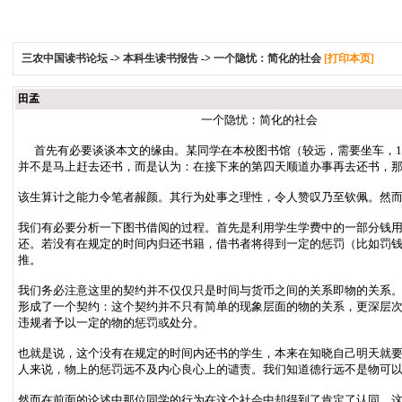
三农中国读书论坛
->
本科生读书报告
->
一个隐忧：简化的社会
[打印本页]
田孟
一个隐忧：简化的社会
首先有必要谈谈本文的缘由。某同学在本校图书馆（较远，需要坐车，1.
并不是马上赶去还书，而是认为：在接下来的第四天顺道办事再去还书，
该生算计之能力令笔者赧颜。其行为处事之理性，令人赞叹乃至钦佩。然
我们有必要分析一下图书借阅的过程。首先是利用学生学费中的一部分钱
还。若没有在规定的时间内归还书籍，借书者将得到一定的惩罚（比如罚
推。
我们务必注意这里的契约并不仅仅只是时间与货币之间的关系即物的关系
形成了一个契约：这个契约并不只有简单的现象层面的物的关系，更深层
违规者予以一定的物的惩罚或处分。
也就是说，这个没有在规定的时间内还书的学生，本来在知晓自己明天就
人来说，物上的惩罚远不及内心良心上的谴责。我们知道德行远不是物可
然而在前面的论述中那位同学的行为在这个社会中却得到了肯定了认同。