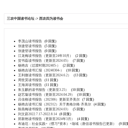
三农中国读书论坛
->
西农四为读书会
李茂山读书报告
(0 回复)
张捷登读书报告
(5 回复)
张捷登读书报告
(0 回复)
江龙梅读书报告（更新至24年10月）
(2 回复)
贺书磊读书报告（更新至2024.05）
(7 回复)
杨艳吉（过渡时期202405-）
(2 回复)
杨艳吉读书汇报（20240304-）
(10 回复)
王利微读书报告（更新至2024.6.2）
(13 回复)
周世昊读书报告
(11 回复)
王海涛读书报告
(11 回复)
朱玉麒的读书报告（更新至3.25）
(10 回复)
赵艺璇读书报告（更新至2024.04.29）
(10 回复)
吕佳格读书报告（202306）更新至齐美尔
(7 回复)
杨艳吉读书汇报（202312）关于奥格尔格·齐美尔
(4 回复)
陈燕梅读书报告（更新至2024.03）
(5 回复)
刘文蔚2022.7.17-2022.8.14
(8 回复)
郑新艳读书报告（更新至2024年3月）
(4 回复)
布迪厄：社会实践=（惯习*资本）+场域（唐信读书报告已更新）
(9 回