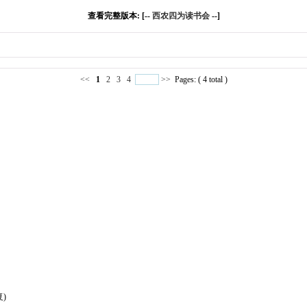
查看完整版本: [--
西农四为读书会
--]
<<
1
2
3
4
>>
Pages: ( 4 total )
复)