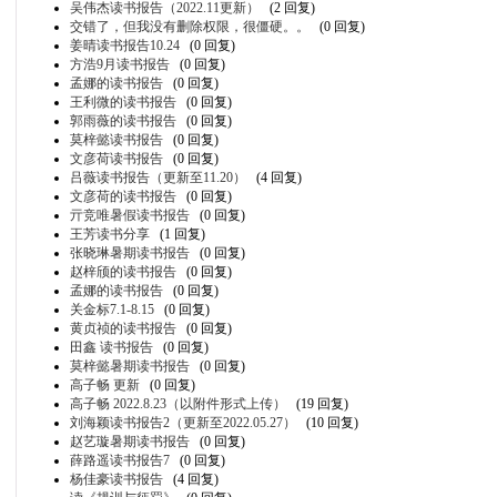
吴伟杰读书报告（2022.11更新）
(2 回复)
交错了，但我没有删除权限，很僵硬。。
(0 回复)
姜晴读书报告10.24
(0 回复)
方浩9月读书报告
(0 回复)
孟娜的读书报告
(0 回复)
王利微的读书报告
(0 回复)
郭雨薇的读书报告
(0 回复)
莫梓懿读书报告
(0 回复)
文彦荷读书报告
(0 回复)
吕薇读书报告（更新至11.20）
(4 回复)
文彦荷的读书报告
(0 回复)
亓竞唯暑假读书报告
(0 回复)
王芳读书分享
(1 回复)
张晓琳暑期读书报告
(0 回复)
赵梓颀的读书报告
(0 回复)
孟娜的读书报告
(0 回复)
关金标7.1-8.15
(0 回复)
黄贞祯的读书报告
(0 回复)
田鑫 读书报告
(0 回复)
莫梓懿暑期读书报告
(0 回复)
高子畅 更新
(0 回复)
高子畅 2022.8.23（以附件形式上传）
(19 回复)
刘海颖读书报告2（更新至2022.05.27）
(10 回复)
赵艺璇暑期读书报告
(0 回复)
薛路遥读书报告7
(0 回复)
杨佳豪读书报告
(4 回复)