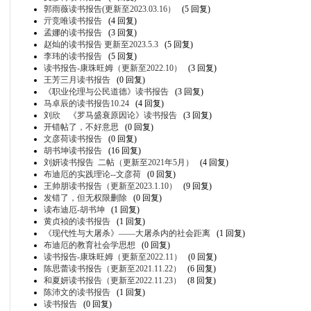
郭雨薇读书报告(更新至2023.03.16）
(5 回复)
亓竞唯读书报告
(4 回复)
孟娜的读书报告
(3 回复)
赵灿的读书报告 更新至2023.5.3
(5 回复)
李玮的读书报告
(5 回复)
读书报告-康珠旺姆（更新至2022.10）
(3 回复)
王芳三月读书报告
(0 回复)
《职业伦理与公民道德》读书报告
(3 回复)
马卓辰的读书报告10.24
(4 回复)
刘欣 《罗马盛衰原因论》读书报告
(3 回复)
开错帖了，不好意思
(0 回复)
文彦荷读书报告
(0 回复)
胡书坤读书报告
(16 回复)
刘妍读书报告 二帖（更新至2021年5月）
(4 回复)
布迪厄的实践理论--文彦荷
(0 回复)
王帅朋读书报告（更新至2023.1.10）
(9 回复)
发错了，但无权限删除
(0 回复)
读布迪厄-胡书坤
(1 回复)
黄贞祯的读书报告
(1 回复)
《现代性与大屠杀》——大屠杀内的社会距离
(1 回复)
布迪厄的教育社会学思想
(0 回复)
读书报告-康珠旺姆（更新至2022.11）
(0 回复)
陈思蕾读书报告（更新至2021.11.22）
(6 回复)
和夏妍读书报告（更新至2022.11.23）
(8 回复)
陈沛文的读书报告
(1 回复)
读书报告
(0 回复)