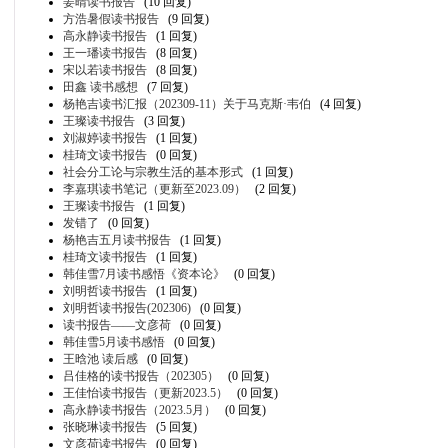
姜晴读书报告
(10 回复)
方浩暑假读书报告
(9 回复)
高永静读书报告
(1 回复)
王一璠读书报告
(8 回复)
宋以若读书报告
(8 回复)
田鑫 读书感想
(7 回复)
杨艳吉读书汇报（202309-11）关于马克斯·韦伯
(4 回复)
王璨读书报告
(3 回复)
刘淑婷读书报告
(1 回复)
桂琦文读书报告
(0 回复)
社会分工论与宗教生活的基本形式
(1 回复)
李嘉琪读书笔记（更新至2023.09）
(2 回复)
王璨读书报告
(1 回复)
发错了
(0 回复)
杨艳吉五月读书报告
(1 回复)
桂琦文读书报告
(1 回复)
韩佳雪7月读书感悟《资本论》
(0 回复)
刘明哲读书报告
(1 回复)
刘明哲读书报告(202306)
(0 回复)
读书报告——文彦荷
(0 回复)
韩佳雪5月读书感悟
(0 回复)
王晗池 读后感
(0 回复)
吕佳格的读书报告（202305）
(0 回复)
王佳怡读书报告（更新2023.5）
(0 回复)
高永静读书报告（2023.5月）
(0 回复)
张晓琳读书报告
(5 回复)
文彦荷读书报告
(0 回复)