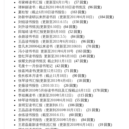
岑家峰读书汇报（更新至6月11号）
(57 回复)
谭林丽读书：截止到2011年6月10日读书情况
(96 回复)
夏柱智（截止6月10日读书报告）
(163 回复)
孙新华读研以来所读书目（更新至2011年6月10日）
(184 回复)
刘锐读书报告（更新至2011.6.15）
(150 回复)
刘升读书情况(更新至6.10日)
(64 回复)
田瑞靖 读书汇报更新至6月10日
(52 回复)
余彪读书书目（更新至2011.5.5）
(84 回复)
王晶读书报告（更新至2011年6月10日）
(96 回复)
曾凡木200904以来读书（更新至20110610）
(70 回复)
冯小读书书目 更新至2011年6月10号
(163 回复)
曾红萍读书报告 更新至2011年6月10日
(149 回复)
侯耀文的读书情况 截止到11月11日
(47 回复)
毛曼十一月份读书笔记
(42 回复)
徐嘉鸿读书(更新至12月12日)
(71 回复)
焦长权本月读书（截止11月18日）
(90 回复)
张琴读书汇报(更新至2011年4月4日）
(18 回复)
史薇读书报告（2010.10.11）
(26 回复)
邢成举2010年5月份读书书目及汇报截止6月11日
(178 回复)
李祖佩读书（更新至2010年5月12日）
(115 回复)
钟琴读书报告 更新至2010年6月16日
(55 回复)
袁明宝读书汇报（更新到6.15）
(106 回复)
王晶晶读书报告（更新到2010年10月13日）
(21 回复)
余练读书报告（截至2010.6.15）
(60 回复)
贾林州读书报告（更新至2010年5月份）
(84 回复)
王君磊最新读书情况汇报（更新至2010年6月14日）
(19 回复)