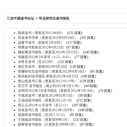
三农中国读书论坛
->
毕业研究生读书报告
陈靖读书（更新至2011.06105）
(131 回复)
田孟读书书单（更新至2012年6月29日）
(191 回复)
赵建平读书（更新至5月30日）
(117 回复)
邓勇读书更新至2012年4月25日
(67 回复)
魏程琳读书报告（更新至2012年5月31日）
(245 回复)
张建雷2012年5月读书（4.25—6.02）
(77 回复)
涂希言读书（至201206）
(122 回复)
燕红亮读书：更新到12年4月24日
(120 回复)
管珊研究生读书报告（更新至2012年6月14日）
(81 回复)
韩庆龄的读书报告 更新至2012年4月23日
(108 回复)
蔡山彤读书汇报（更新至2012.03.13号）
(138 回复)
高万芹 读书报告（截止到2012年3月11号）
(44 回复)
史明萍2012年2月读书报告（更新至2012年3月14日）
(74 回复)
于德丞读书（更新至2012年03月11日）
(59 回复)
王海娟读书报告（更新至2012.01.10）
(212 回复)
阳云云2011年11月读书（至12.12）
(207 回复)
孙龙读书汇报（更新至2012年1月9号）
(149 回复)
税海明读书报告（至2011.12.12）
(95 回复)
王德福读书报告（更新至09年5月）
(135 回复)
林辉煌读书报告（已更新至2009年5月）
(67 回复)