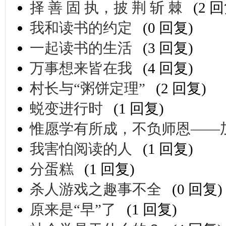
择 善 固 执，披 荆 斩 棘
(2 
我和读书的约定
(0 回复)
一起读书的生活
(3 回复)
万事想来皆在我
(4 回复)
村长与“粥饼定理”
(2 回复)
蜕变进行时
(1 回复)
惟愿学有所成，不负师恩——
我害怕阅读的人
(1 回复)
分蛋糕
(1 回复)
杀人游戏之趣事不全
(0 回复)
原来是“早”了
(1 回复)