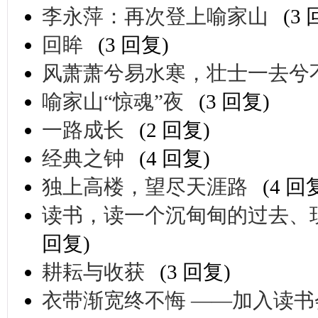
李永萍：再次登上喻家山
(3
回眸
(3 回复)
风萧萧兮易水寒，壮士一去兮
喻家山“惊魂”夜
(3 回复)
一路成长
(2 回复)
经典之钟
(4 回复)
独上高楼，望尽天涯路
(4 回
读书，读一个沉甸甸的过去、
回复)
耕耘与收获
(3 回复)
衣带渐宽终不悔 ——加入读书