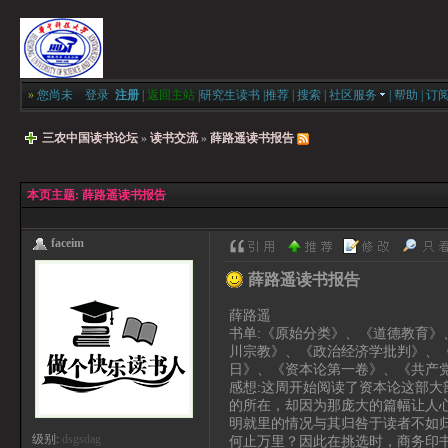
»
您尚未
登录
注册
|
返回主站
|
研究生读书
|
推荐
|
搜索
|
社区服务
|
帮助
|
订
三农中国读书论坛
»
读书交流
»
薛路遥读书报告
本页主题:
薛路遥读书报告
faceim
薛路遥读书报告
薛路遥
书单:《原始分类》、《道德教育
川宗教》、《政治经济学批判》、《
日》、《资本论第一卷》、《共产
感想:这周开始阅读了资本论这部
的所在，却因为那庞大的篇幅让人
明就里的情况与其归咎于读者不如
级别:
dsgsdag
何止万里？因此在挑选时，商务印