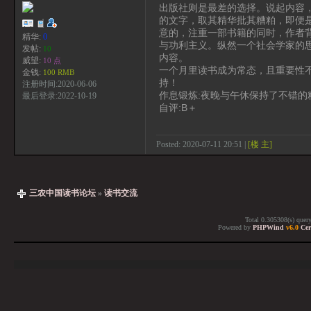
出版社则是最差的选择。说起内容
的文字，取其精华批其糟粕，即便
意的，注重一部书籍的同时，作者
精华:
0
与功利主义。纵然一个社会学家的
发帖:
10
内容。
威望:
10 点
一个月里读书成为常态，且重要性
金钱:
100 RMB
持！
注册时间:2020-06-06
作息锻炼:夜晚与午休保持了不错
最后登录:2022-10-19
自评:B＋
Posted: 2020-07-11 20:51 |
[楼 主]
三农中国读书论坛
»
读书交流
Total 0.305308(s) quer
Powered by
PHPWind
v6.0
Cer