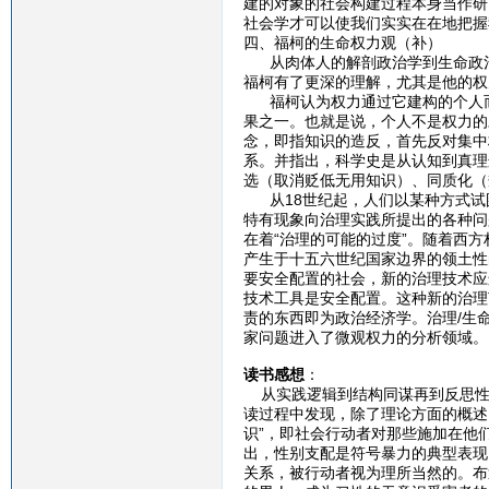
建的对象的社会构建过程本身当作研
社会学才可以使我们实实在在地把握
四、福柯的生命权力观（补）
从肉体人的解剖政治学到生命政治
福柯有了更深的理解，尤其是他的权
福柯认为权力通过它建构的个人而
果之一。也就是说，个人不是权力的
念，即指知识的造反，首先反对集中
系。并指出，科学史是从认知到真理
选（取消贬低无用知识）、同质化（
从18世纪起，人们以某种方式试
特有现象向治理实践所提出的各种问
在着“治理的可能的过度”。随着西
产生于十五六世纪国家边界的领土性
要安全配置的社会，新的治理技术应
技术工具是安全配置。这种新的治理
责的东西即为政治经济学。治理/生
家问题进入了微观权力的分析领域。
读书感想
：
从实践逻辑到结构同谋再到反思性
读过程中发现，除了理论方面的概述
识”，即社会行动者对那些施加在他
出，性别支配是符号暴力的典型表现
关系，被行动者视为理所当然的。布