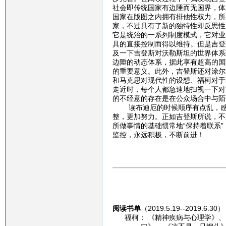
社会即传统国家有边陲而无国界，体
国家在版图之内拥有排他性权力，所
家，不过具有了新的独特性即反思性
它是统治的一系列制度模式，它对业
具的直接控制而得以维持。但是吉登
及一下吉登斯对沃勒斯坦的世界体系
边陲的动态体系，据此享有超高的国
的重要意义。此外，吉登斯还对涂尔
和马克思对现代性的设想、福柯对于
走近时，每个人都急速地扫视一下对
的不经意的存在是在公众场合中与陌
读布迪厄的时候顺序有点乱，感觉
整，更加努力。正如吉登斯所说，不
所做事情的基础惯常地“保持着联系
监控，永远积极，不断前进！
阅读书单
（2019.5.19--2019.6.30
福柯： 《精神疾病与心理学》、