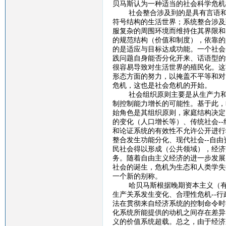
贝马斯认为一种适当的社会科学危机
社会整合涉及到的是具有言语和行
符号结构的生活世界；系统整合涉及
服复杂的周围环境而维持住其界限和
的规范结构（价值和制度），依靠的
的是适应与目标达成功能。一个社会
践问题自身能否分化开来、话语型的
很容易导致对生活世界的殖民化。这
形态方面的努力，以掩盖不平等和对
危机，这也是社会危机的开始。
社会组织原则主要是从生产力和确
制控制能力增长的可能性。基于此，
始角色是其组织原则，家庭结构决定
的变化（人口增长等）、传统社会-
和论证系统的有效性不允许公开进行
整合发生功能分化、现代社会--自
民社会得以形成（公共领域），经济
务。随着自由主义经济的进一步发展
社会的诞生，危机为生态和人类学失
一个新的别称。
哈贝马斯根据晚期资本主义（有组织
生产关系发生变化、合理性危机--
法在贯彻来自经济系统的控制命令时
化系统所能提供的动机之间存在差异
义的价值系统超载。总之，由于经济