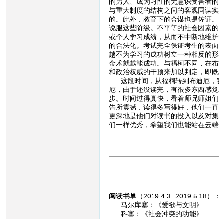
的男人、成为习性的无意识受害者的
与重大制度的结构之间的客观同谋实
的。此外，教育下的合谋也是佐证。
说服这些阶级。不平等的社会因素的
或个人学习成绩，从而不中断地维护
的合法化。考试完全保证考生的表面
越不为学习的成功树立一种相反的形
金术就越能成功。与福柯不同，在布
和政治权威的干预来加以判定，即既
这段时间，从福柯转到布迪厄，我
厄，由于还没读完，有很多东西感觉
步。时间过得真快，看着师兄师姐们
告所震撼，读得多写得好，他们一直
更深地是他们对读书的投入以及对集
们一样优秀，希望我们也能站在云端
阅读书单
（2019.4.3--2019.5.18）
马尔库塞：《爱欲与文明》
科塞：《社会冲突的功能》