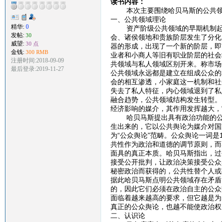
读书内容：
本次主要围绕哈贝马斯的公共领域
一、公共领域理论
精华:
0
资产阶级公共领域的早期机制起源
发帖:
30
会、诸侯领地和贵族阶层发生了分化
威望:
30 点
器的形成，出现了一个新的阶层，即
金钱:
300 RMB
业者和小商人等旧有职业阶层的社会
注册时间:2018-09-09
共领域与私人领域区别开来。称市场
最后登录:2019-11-27
公共领域永远都是建立在组成公众的
会的相互渗透，小家庭这一机制和社
失去了私人特征，内心领域退到了私
融合趋势，公共领域结构发生转型。
经济影响的媒介，其作用发挥越大，
哈贝马斯提出具有政治功能的公共
生出来的，它以公共舆论为媒介对国
为“公众舆论”范畴。公众舆论一词
共性作为政治和道德的调节原则，而
面具的真正本质。哈贝马斯指出，过
接受公开批判，让政治决策接受公众
秘密政治而获得的，公共性替个人或
据此哈贝马斯点明公共领域存在矛盾
的，因此它们必须在政治自主的公众
面临着越来越高的要求，但它越是为
真正的公众舆论，也越不能使政治权
二、认识论