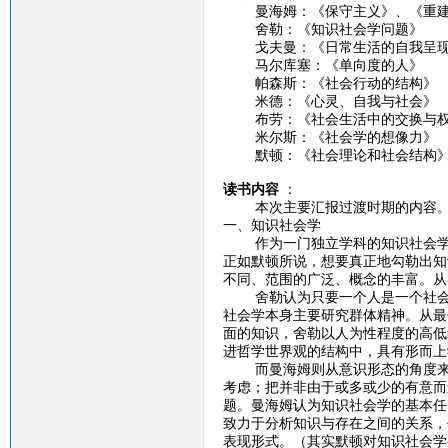
曼海姆：《保守主义》、《重建
舍勒：《知识社会学问题》
戈夫曼：《日常生活的自我呈
马尔库塞：《单向度的人》
帕森斯：《社会行动的结构》
米德：《心灵、自我与社会》
布劳：《社会生活中的交换与权
米尔斯：《社会学的想像力》
默顿：《社会理论和社会结构
读书内容
：
本次主要汇报过渡时期的内容
一、知识社会学
作为一门独立学科的知识社会学主
正如默顿所说，想要真正地勾勒出知
不同、范围的广泛、概念的丰富。从
舍勒认为只要一个人是一个社会的
社会学本身主要研究群体精神。从最
面的知识，舍勒以人为性程度的高低
进哲学世界观的结构中，具有形而上
而曼海姆则从意识形态的角度来看
考虑；把并非由于或多或少的有意而
题。曼海姆认为知识社会学的基本任
致力于分析知识与存在之间的关系，
表现形式。（其实默顿对知识社会学