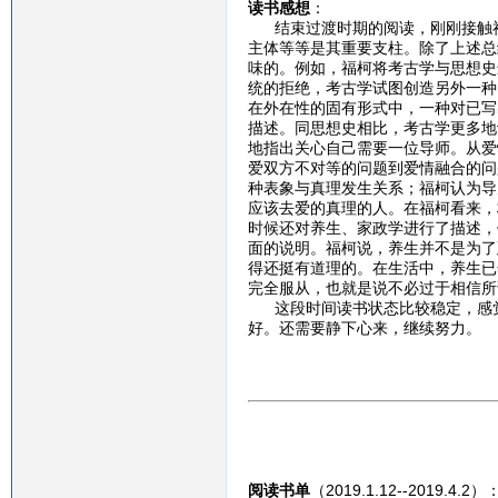
读书感想
：
结束过渡时期的阅读，刚刚接触福
主体等等是其重要支柱。除了上述总
味的。例如，福柯将考古学与思想史
统的拒绝，考古学试图创造另外一种
在外在性的固有形式中，一种对已写
描述。同思想史相比，考古学更多地
地指出关心自己需要一位导师。从爱
爱双方不对等的问题到爱情融合的问
种表象与真理发生关系；福柯认为导
应该去爱的真理的人。在福柯看来，
时候还对养生、家政学进行了描述，
面的说明。福柯说，养生并不是为了
得还挺有道理的。在生活中，养生已
完全服从，也就是说不必过于相信所
这段时间读书状态比较稳定，感觉
好。还需要静下心来，继续努力。
阅读书单
（2019.1.12--2019.4.2）