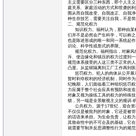
主义需要区分三种东西，即个人主义
庭关系、家庭活动的方式和世袭的利
围从而自我改变、自我改正、自我净
种生存技艺，需要关注自我，不是简
二、规范化权力
知识权力。福柯认为，那种由某种
们并不是必然会产生科学，可以称之
也是陈述形成的唯一和同一系统起作
识论、科学性或形式的界限。
规范化权力。福柯指出，对麻风病
斥、使边缘化和镇压的权力过渡到一
规范体系接受的人这三类不正常的人
凸显。从监狱隔离到工厂工作再到医
惩罚权力。犯人的肉体从公开展示
暂时剥夺权利的经济机制，同时作为
纪晚期，人们面临着三种组织惩罚权
力应属于整个社会应具有预防和改造
对象又视为操练工具的权力的特殊技
锁，另一端是全景敞视主义的规训-
公共权力。源于17世纪，迎合资
不仅仅是被批判的对象，它还是被管
的话语来承担。为生命负责，让权力
其致命性中的不可企及的基础，它在
就需要节制并反思调整性行为的规范