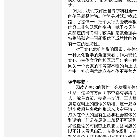
为。
对此，我们或许应当寻求将社会一
的例子就是时尚。时尚是对既定模式
路，它提供一种把个人行为变成样板
内容上非常活跃的变动，赋予今天的
高阶层的时尚时，较高阶层就会抛弃
特别强烈这一问题提供了或然性的答
有一定的独特性。
对于文化危机的影响因素，齐美尔
一种文化哲学的角度来看，作为现代
文化与主体文化的相互离异）的一种
同另一个要素的平等都不断的向上或
存中，社会完善建立在个体不完善之
读书感想
：
阅读齐美尔的著作，会发现齐美尔
生活，这些方方面面书中都有涉猎而
人、鸵鸟政策、秘密与友谊、三人群
属是逻辑上的虚假的幼稚。这一观点
过少数服从多数的形式来决定事情，
成为在个人的固有生活和社会整体的
和谐的，但是在原则上却是不可调和
如说撒谎的时候或上课要回答问题的
以不让人看见自己。齐美尔提到，在
视的各个人联系起来和发挥相互作用