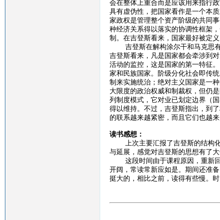
会在整体上重合而是应该用来指行政
具有虚伪性，把国家看作是一个本质
家政权是管理整个资产阶级的共同事
种经济关系得以落实的协调性框架，
制。在吉登斯看来，国家最好被定义
吉登斯在解构涂尔干和马克思有关
吉登斯看来，凡是国家都会牵涉到对
活动的监控，这是国家的第一特征。
家和民族国家。阶级分化社会即传统
制来实施统治；绝对主义国家是一种
大限度的政治权威和制裁权，但仍是
列制度模式，它对业已划定边界（国
得以维持。不过，吉登斯指出，到了
的联系越来越紧密，而且它们也越来
读书感想：
上次主要汇报了吉登斯的结构化理
与延展，感觉对吉登斯的思想有了大
这段时间由于课程原因，重新回顾
开阔，常读常新应如是。期间还准备
挺大的，相比之前，读得有些慢。时