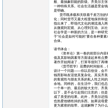
般、最抽象职能的阶级。齐美尔主张
一种特殊关系。社会生活越是受金钱
是明确。
货币既承载和关联着千差万别的事
化；同时货币又最大程度地保持和促
指出来了，即现代文化的潮流涌入两
从微观到宏观、从心理到互动、从社
社会学是一种新的方法，是一种研究
于“社会是如何可能的”要在各种要
合体。
读书体会：
《资本论》第一卷的前部分内容相
值及其影响因素等方面读起来有点费
著作开始阅读了，打算等借到了再继
《货币哲学》花费的时间较长，但
设计一个问题——你以后创业，会不
钱而影响友谊使其复杂化。其实齐美
的客观性与朋友关系的私人性之间的
余地。同样的，在生活中，我们也总
一个单一的、最后的较大支付。齐美
以下，是不会引起我们注意的；但是
成了质变的结果。此外，齐美尔还指
也热爱他牺牲掉的东西。如果说母爱
更为紧密的纽带。这就解释了为什么