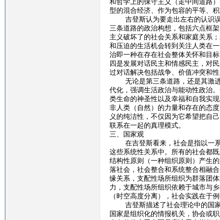
和哲学上的保守主义（走中间道路）
型的混合经济、作为包容的平等、积
吉登斯认为要走出左右的认识误区
三条道路的政治构想，包括六点框架
主义破坏了的社会关系和家庭关系；
和压迫的生活机会转到关注人类在一
治即一种在存在社会整体关怀和目标
四是发展对话民主和情感民主，对民
过对话解决包括战争、价值冲突和性
无论是第三条道路，还是其激进的
代化，强调生活政治与能动性政治。
类生命的神圣性以及幸福和自我实现
非人类（自然）的力量和存在的态度
义的纯洁性，不仅因为它希望把自己
联系在一起的真理模式。
三、国家观
在吉登斯看来，社会是指以一系列
这些系统性关系中。所有的社会都既
结构性原则（一种组织原则）产生的
落社会，社会整合和系统整合相融合
缘关系，支配性场所组织为群落团体
力，支配性场所组织依赖于城市与乡
（时空高度分离），社会实践在于例
吉登斯描述了社会理论中的国家观
国家是组织化的情报机关，协会或职