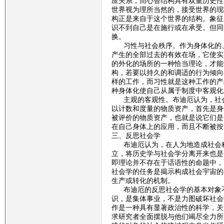
应关系，而心智结构具有双重历史性
世界视为理所当然的，接受世界的现
构正是来自于这个世界的结构。象征
识不到自己是在施行或在承受。但同
换。
习性与社会秩序。作为身体化的、
产生的全部过去的有效在场，它使实
的外化的场所的一种恰当理论，才能
构，若要以持久的和调适的行为倾向
样的工作，而习性就是这种工作的产
种身体化使自己从属于制度中客观化
主观的客观性。布迪厄认为，社会
以计数和度量的物质资产，首先是身
被评价的物质资产，也就是说它们是
在自己身体上的应用，而且不断被按
三、反思社会学
布迪厄认为，在人为地造成社会科
立，将历史学与社会学分离开来也是
即理论并不存在于话语性的命题中，
社会学的任务是揭示构成社会宇宙的
生产或转化的机制。
布迪厄的反思社会学的基本对象不
识，是集体事业，不是力图破坏社会
作是一种具有显著政治性的科学，关
求研究者全面摆脱与他们竭尽全力所