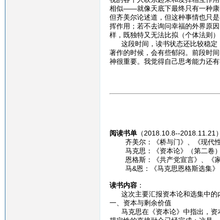
相似——就像天底下最终只有一种康
但齐美尔论述道，但这种事情也只是
挥作用；若不去询问幸福的外界原因
样，既独特又无法比拟（个体法则）
这段时间，读书状态还比较稳定，
著作的时候，会有些郁闷。前段时间
神很重要。我觉得自己思考能力还有
阅读书单
（2018.10.8--2018.11.2
齐美尔：《桥与门》、《现代性
马克思：《资本论》（第二卷）、
恩格斯：《共产党宣言》、《家
马&恩：《马克思恩格斯选集》
读书内容
：
这次主要汇报资本论和选集中的内
一、资本与剩余价值
马克思在《资本论》中指出，资本