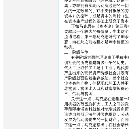
规定性的直接融合已经完成：这是一
离，亦即拥有实现劳动所必需的一切
人的一定数量的、它不支付报酬的劳
资本）的循环，或是资本的周转（生
在资本生产过程的基础上研究了资本
正如马克思在《资本论》第三卷中强
要取出一个较大的价值量，生出这个
流通过程。第三卷马克思研究了剩余
态，而在此之前地租才是剩余价值的
动机。
二、阶级斗争
有关阶级方面的理论由于手稿中断
切社会的历史都是阶级斗争的历史。
代大工业取代了工场手工业，现代资
产生出来的现代资产阶级社会并没有
产阶级就面临着生存威胁。整个社会
业本身的产物，但是现代的工人并不
赤贫者，贫困比人口和财富增长得还
三、劳动与贫困
关于这一点，马克思在选集第一卷
用机器的范围愈扩大，工人之间的竞
手段即生活资料就相对地增减得愈厉
论述自然辩证法的时候也提到，劳动
发展为劳动者丧失的一切财产，而同
了这一点，马克思指出，在社会增长