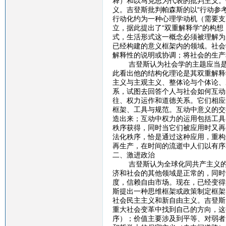
释）和以马克思为代表的批判主义。
义。吉登斯批判帕森斯的以“行动参
行动化约为一种心理学动机（需要支
立，据此提出了“双重解释学”的构
式，生活形式这一概念必须被理解为
已经构建的意义框架内的领域。社会
解释性的说明或协调；将社会的生产
吉登斯认为社会学的主题应当是社
此看出他的结构化理论是其双重解释
主义与主观主义、整体论与个体论、
系，试图去回答个人与社会如何互动
往、权力运作和道德关系。它们相应
框架、工具与规范。互动中意义的交
造出来；互动中权力的运用包括工具
秩序获得，同时当它们被应用时又再
法化秩序，恰是通过这种应用，重构
再生产，在时间的流逝中人们以有序
二、激进政治
吉登斯认为全球化同共产主义的衰
济和社会的其他领域是正常的，同时
度，信赖自由市场。现在，已经变得
斯提出一种思维框架或政策制定框架
社会民主主义和新自由主义。吉登斯
重大社会变革中找到自己的方向，这
序）；价值主要涉及到平等、对弱者