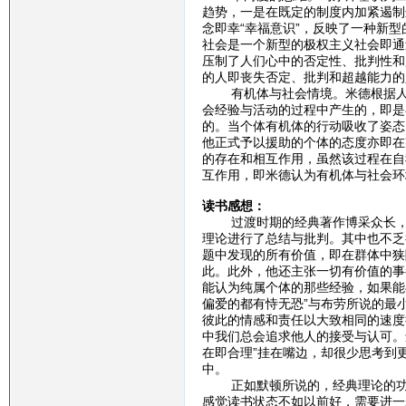
趋势，一是在既定的制度内加紧遏制
念即幸“幸福意识”，反映了一种新
社会是一个新型的极权主义社会即通
压制了人们心中的否定性、批判性和
的人即丧失否定、批判和超越能力的
有机体与社会情境。米德根据人的
会经验与活动的过程中产生的，即是
的。当个体有机体的行动吸收了姿态
他正式予以援助的个体的态度亦即在
的存在和相互作用，虽然该过程在自
互作用，即米德认为有机体与社会环
读书感想：
过渡时期的经典著作博采众长，各
理论进行了总结与批判。其中也不乏
题中发现的所有价值，即在群体中狭
此。此外，他还主张一切有价值的事
能认为纯属个体的那些经验，如果能
偏爱的都有恃无恐”与布劳所说的最
彼此的情感和责任以大致相同的速度
中我们总会追求他人的接受与认可。
在即合理”挂在嘴边，却很少思考到
中。
正如默顿所说的，经典理论的功能
感觉读书状态不如以前好，需要进一