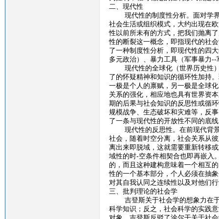
二、现代性
现代性的制度性分析。面对学界对
社会生活或组织模式，大约出现在欧
性以前所未有的方式，把我们抛离了
性的断裂这一概念，即指现代的社会
了一种制度性分析，即现代性的四大
多元政治）、暴力工具（军事暴力-
现代性的全球化（世界历史性）。
了的怀疑精神和知识的循环性加持。
一极是个人的禀赋，另一极是全球化
关系的强化，相应地也具有世界资本
期的后果与社会知识的反思性或循环
规模战争、生态破坏和灾难等，反事
了一条与现代性的开放性不同的底线
现代性的反思性。在前现代背景下
社会，随着时空分离，社会关系从彼
离出来即脱域，这就需要重新转移或
域性的时-空条件相契合也即再嵌入
的，而且这种建构意味着一个相互的
性的一个基本部分，个人必须在抽象
对其自我认同之连续性以及对他们行
三、批判理论的社会学
吉登斯关于社会学的想象力在于批
科学知识；反之，社会科学的实践意
对象。吉登斯反驳了涂尔干关于社会