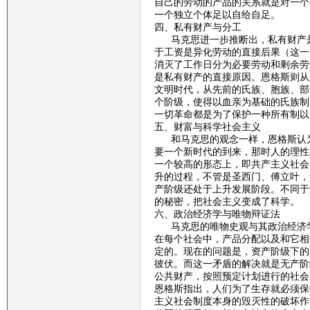
自己的劳动的产品的关系就是对一个
一个独立个体足以自给自足。
四、私有财产与分工
马克思进一步推断出，私有财产是
于工资是异化劳动的直接后果（这一
消灭了工作日分为必要劳动和剩余劳
是私有财产的直接原因。恩格斯则从
文明时代，从先前的氏族、胞族、部
个阶级，使得以血亲为基础的氏族制
一切革命都是为了保护一种所有制以
五、财富与科学社会主义
和马克思的观念一样，恩格斯认为
要一个新时代的到来，那时人的理性
一个较高的形态上，即共产主义社会
升的过程，不管是圣西门、傅立叶，
产阶级还处于上升发展阶段。不同于
的秘密，把社会主义变成了科学。
六、政治经济学与唯物辩证法
马克思的唯物史观与其政治经济学
在每个社会中，产品分配以及和它相
定的。现在的问题是，资产阶级下的
彼伏。而这一矛盾的解决就是无产阶
公共财产，按照预定计划进行的社会
恩格斯指出，人们为了生存就必须保
主义社会制度本身的毁灭性的破坏作