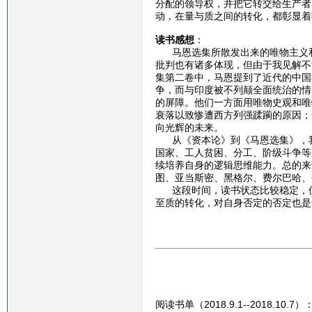
分配的领导权，并把它转交给生产者
动，在量与质之间的转化，都彰显着
读书感想
：
马恩选集所散发出来的唯物主义和
批判也有诸多体现，但由于我见解不
集第二卷中，马恩提到了近代的中国
争，而与印度被不列颠全面统治的情
的屏障。他们一方面用唯物史观和唯
衰落以致惨遭西方列强蹂躏的原因；
向光辉的未来。
从《资本论》到《马恩选集》，我
国家、工人贫困、分工、阶级斗争等
续培养自身的逻辑思维能力。总的来
图、亚当斯密、黑格尔、费尔巴哈、
这段时间，读书状态比较稳定，但
至质的转化，对自身否定的否定也是
阅读书单（2018.9.1--2018.10.7）