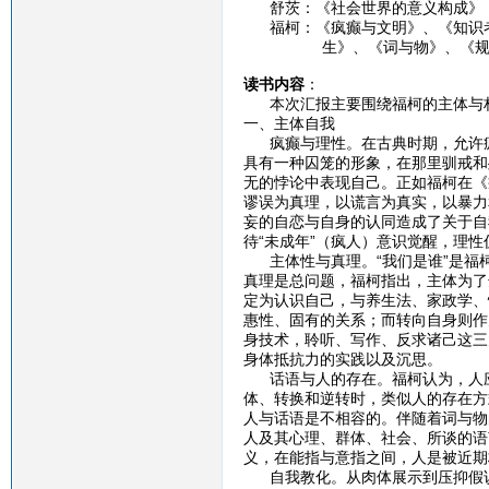
舒茨：《社会世界的意义构成》
福柯：《疯癫与文明》、《知识考
生》、《词与物》、《规训与
读书内容
：
本次汇报主要围绕福柯的主体与权
一、主体自我
疯癫与理性。在古典时期，允许疯
具有一种囚笼的形象，在那里驯戒和
无的悖论中表现自己。正如福柯在《
谬误为真理，以谎言为真实，以暴力
妄的自恋与自身的认同造成了关于自
待“未成年”（疯人）意识觉醒，理
主体性与真理。“我们是谁”是福
真理是总问题，福柯指出，主体为了
定为认识自己，与养生法、家政学、
惠性、固有的关系；而转向自身则作
身技术，聆听、写作、反求诸己这三
身体抵抗力的实践以及沉思。
话语与人的存在。福柯认为，人应
体、转换和逆转时，类似人的存在方
人与话语是不相容的。伴随着词与物
人及其心理、群体、社会、所谈的语
义，在能指与意指之间，人是被近期
自我教化。从肉体展示到压抑假说