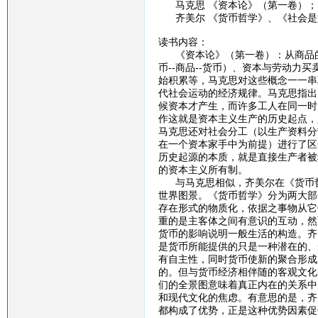
马克思 《资本论》（第一卷）；
齐美尔 《货币哲学》、《社会是
读书内容：
《资本论》（第一卷）：从商品的两
币--商品--货币）、资本与劳动
始积累等，马克思对这些概念一一串
代社会运动的经济规律。马克思指出
候资本才产生，而许多工人在同一时
作这就是资本主义生产的历史起点，
马克思还对社会分工（以生产资料分
在一个资本家手中为前提）进行了区
历史起源的本质，就是直接生产者被
的资本主义所有制。
与马克思相似，齐美尔在《货币哲
世界图景。《货币哲学》分为两大部
存在形式的物质化，依据之事物从它
重的是主客体之间有意识的互动，然
货币的影响说明一般生活的构造。齐
是货币所能提供的只是一种潜在的、
有自主性，同时货币使新的聚合形成
的。但与货币经济相伴随的客观文化
们的全景图意味着真正内在的关系中
和现代文化的焦虑。有意思的是，齐
都构成了优势，正是这种优势因素促