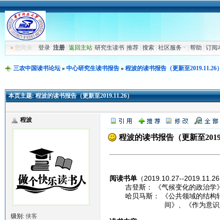
»
您尚未
登录
注册
|
返回主站
|
研究生读书
|
推荐
|
搜索
|
社区服务
|
帮助
|
订阅
三农中国读书论坛
»
中心研究生读书报告
»
程波的读书报告（更新至2019.11.26
本页主题:
程波的读书报告（更新至2019.11.26）
程波
程波的读书报告（更新至2019.1
阅读书单
（2019.10.27--2019.11.
吉登斯： 《气候变化的政治学》
哈贝马斯： 《公共领域的结构转
间》、《作为意识形态的技术
级别:
侠客