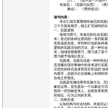
口》、 《这不是一只烟斗》、
布迪厄：《实践与反思》、《再生
舞会》、《男性统治》
读书内容
：
本次汇报主要围绕布迪厄的实践逻
三个方面来展开，辅之扩充福柯的生
一、实践逻辑
场域与惯习。布迪厄的社会实践理
本）形式的各种位置间的一系列客观
其形成是知觉、评判和行动的各种身
逻辑的实践活动的方法，是一种社会
系：场域形塑着惯习，惯习成了某个
惯习赋予场域以意义。
实践感。实践活动是一种时间化的
态深藏在现存事物中的未来进行实践
示范性的样式是体育语言所说的“游
内展开，还因为它在策略上利用时间
合他之所预见。
实践是实施结果和实施方法、历史
象征运用，首先是在一个以象征方式
照同一些范畴思考人、自然世界和男
的地位、行为之间的关系。
二、结构共谋
认知结构与社会结构。布迪厄认为