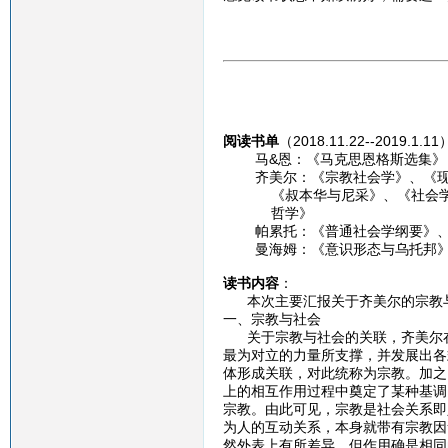
阅读书单
（2018.11.22--2019.1.1
马&恩：《马克思恩格斯选集》
齐美尔：《宗教社会学》、《现代
《叔本华与尼采》、《社会学--
哲学》
帕累托：《普通社会学纲要》、
曼海姆：《意识形态与乌托邦》、
读书内容
：
本次主要汇报关于齐美尔的宗教与
一、宗教与社会
关于宗教与社会的关联，齐美尔在
最为对立的力量所支撑，并发展出各
体形成关联，对此统称为宗教。加之
上的相互作用过程中奠定了某种基调
宗教。由此可见，宗教是社会关系即
为人的互动关系，本身就带有宗教因
然外表上有所差异，但作用确是相同