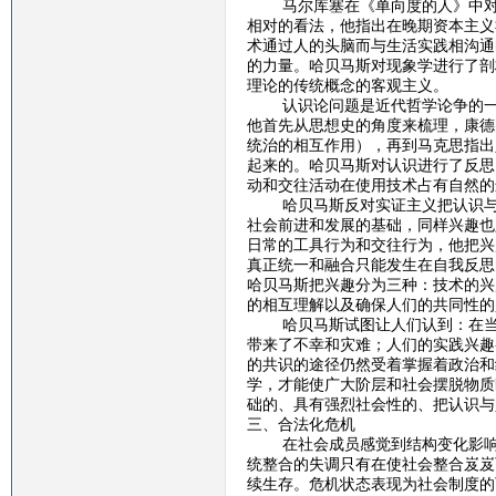
马尔库塞在《单向度的人》中对科
相对的看法，他指出在晚期资本主义
术通过人的头脑而与生活实践相沟通
的力量。哈贝马斯对现象学进行了剖
理论的传统概念的客观主义。
认识论问题是近代哲学论争的一个
他首先从思想史的角度来梳理，康德
统治的相互作用），再到马克思指出
起来的。哈贝马斯对认识进行了反思
动和交往活动在使用技术占有自然的
哈贝马斯反对实证主义把认识与兴
社会前进和发展的基础，同样兴趣也
日常的工具行为和交往行为，他把兴
真正统一和融合只能发生在自我反思
哈贝马斯把兴趣分为三种：技术的兴
的相互理解以及确保人们的共同性的
哈贝马斯试图让人们认到：在当今
带来了不幸和灾难；人们的实践兴趣
的共识的途径仍然受着掌握着政治和
学，才能使广大阶层和社会摆脱物质
础的、具有强烈社会性的、把认识与
三、合法化危机
在社会成员感觉到结构变化影响到
统整合的失调只有在使社会整合岌岌
续生存。危机状态表现为社会制度的