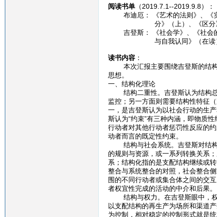
阅读书单
（2019.7.1--2019.9.8）：
布迪厄： 《艺术的法则》、《实
分》（上）、《区分》（下）
吉登斯： 《社会学》、《社会的
与自我认同》（在读
读书内容
：
本次汇报主要围绕吉登斯的结构化
思想。
一、结构化理论
结构二重性。吉登斯认为结构总是
监控；另一方面则需要结构性特征（
一，是吉登斯认为以社会行动的生产
斯认为“约束”有三种内涵，即物质
行动者对其他行动者惩罚性反应的约
动者而言的既定性约束。
结构与社会系统。吉登斯对结构（
的规则与资源，或一系列转换关系；
系；结构化指的是支配结构继续或转
整合与系统整合的对照，社会整合侧
围的不同行动者或集合体之间的交互
者权宜性完成的活动的中介和后果。
结构与权力。在吉登斯眼中，权力
以支配结构的再生产为场所和渠道产
为控制，相对稳定的控制形式就是统