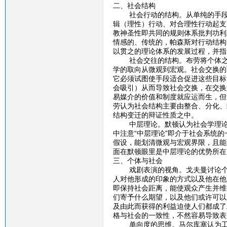
二、社会结构
社会行动的结构。从单纯的手段-
辑（理性）行动、对合理性行动起支
教神圣性即共同的规则体系批判功利
情感的、传统的，帕森斯对行动结构
以贯之的理论体系的发展过程，并指
社会交往的结构。布劳将个体之间
学的取向从微观到宏观。社会交换的
它必须试图使手段适合促进这些目标
会吸引）从而导致社会交换，在交换
易媒介的价值和制度就应运而生，但
劳认为社会结构主要由整合、分化、
结构变迁的辩证性质之中。
中层理论。默顿认为社会学理论指
中注意“中层理论”即介于社会系统
假设，能划清微观与宏观界限，且能
面在默顿眼里是中层理论的优势所在
三、个体与社会
戏剧表演的视角。戈夫曼讨论个体
人对他形成的印象的方式以及他在他
即保持社会距离，能使观众产生并维
们寄予什么期望，以及他们或许可以
及由此而获得的利益迫使人们都成了
格与社会的一致性，不然容易导致表
单向度的思维。马尔库塞认为工业