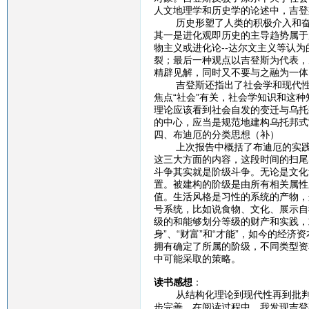
人文地理学和历史学的论述中，吉登
历史形塑了人类的积极介入和奋斗
其一是进化观即历史的主导趋势属于
物主义或进化论--达尔文主义等认
裂；最后一种观点以吉登斯为代表，
精辟见解，同时又不要与之融为一体
吉登斯还指出了社会学和现代性的
焦点“社会”有关，社会学知识和这
理论应该看到社会自发的变迁与乌托
的中心，应当是规范地建构乌托邦式
四、布迪厄的分类思想（补）
上次报告中概括了布迪厄的实践逻
这三大方面的内容，这段时间的扫尾
斗争其实就是阶级斗争。无论是文化
置。被建构的阶级是由所有相关属性
值。生活风格是习性的系统的产物，
号系统，比如说食物、文化、展示自
级的和能够划分等级的财产和实践，
身”、“财富”和“才能”，如今的经
拥有确定了所属的阶级，不同类型资
中可能采取的策略。
读书感想
：
从结构化理论到现代性再到批判理
步完善。在阅读过程中，我发现吉登