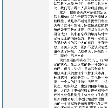
是宗教的本质与特性，最终是达到自
此，我们可以看出齐美尔所提倡的宗
此外，根据齐美尔对宗教的定义，
活力和核心就在于现有宗教不断进入
如既往，就是靠不断地重提昔日发生
为有了这种可靠性，宗教情感就能脚
虽然处于宗教的彼岸，但是在此岸的
混合成分，其中有忘我的敬身与对幸
定程度上的情感张力、具有一定强度
为某种内指的和个人的东西。没有语
散。齐美尔认为，正如不是认识创造
诚创造了宗教。也就是说，宗教性（
二、现代生活与文化
现代生活的特点在于知识、行为和
定的状态。生活追求的是一种如齐美
自己。但是，知识、意志和创造力，
用脱离形式的生活来代替形式本身。
种形式时，它便是文化。文化是一种
家、一个人的职业与生活经历——这
状态。现实却是，生活的目的却臣服
是，人们对于事物的微妙差别和独特
代性文化危机则是主体文化（生命演
旦新的生命形式冲动比如哲学理性、
面的一个证据就是宗教在现代生活中
美尔还创造出了“后宗教”提案：改