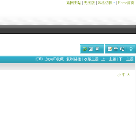
返回主站
|
无图版
|
风格切换
|
Home首页
打印
|
加为IE收藏
|
复制链接
|
收藏主题
|
上一主题
|
下一主题
小
中
大