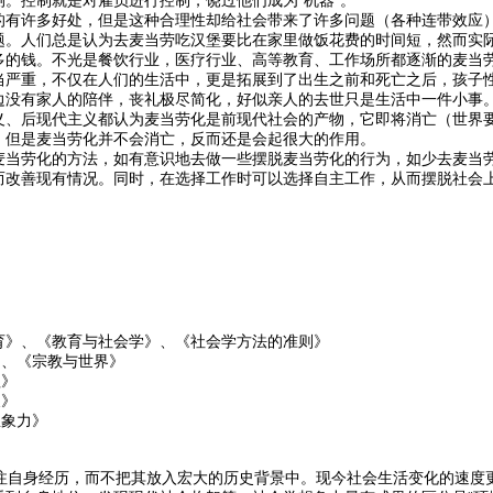
。控制就是对雇员进行控制，饶过他们成为“机器”。
的有许多好处，但是这种合理性却给社会带来了许多问题（各种连带效应
题。人们总是认为去麦当劳吃汉堡要比在家里做饭花费的时间短，然而实
多的钱。不光是餐饮行业，医疗行业、高等教育、工作场所都逐渐的麦当
当严重，不仅在人们的生活中，更是拓展到了出生之前和死亡之后，孩子
边没有家人的陪伴，丧礼极尽简化，好似亲人的去世只是生活中一件小事
义、后现代主义都认为麦当劳化是前现代社会的产物，它即将消亡（世界
，但是麦当劳化并不会消亡，反而还是会起很大的作用。
麦当劳化的方法，如有意识地去做一些摆脱麦当劳化的行为，如少去麦当
而改善现有情况。同时，在选择工作时可以选择自主工作，从而摆脱社会
育》、《教育与社会学》、《社会学方法的准则》
、《宗教与世界》
》
》
象力》
自身经历，而不把其放入宏大的历史背景中。现今社会生活变化的速度