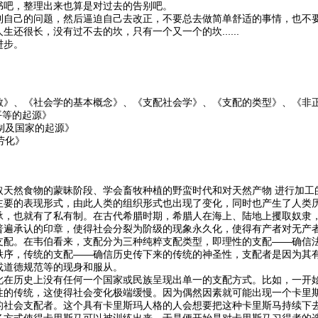
书吧，整理出来也算是对过去的告别吧。
到自己的问题，然后逼迫自己去改正，不要总去做简单舒适的事情，也不
生还很长，没有过不去的坎，只有一个又一个的坎......
进步。
教》、《社会学的基本概念》、《支配社会学》、《支配的类型》、《非
等的起源》
及国家的起源》
劳化》
取天然食物的蒙昧阶段、学会畜牧种植的野蛮时代和对天然产物 进行加工
主要的表现形式，由此人类的组织形式也出现了变化，同时也产生了人类
承，也就有了私有制。在古代希腊时期，希腊人在海上、陆地上攫取奴隶
普遍承认的印章，使得社会分裂为阶级的现象永久化，使得有产者对无产
支配。在韦伯看来，支配分为三种纯粹支配类型，即理性的支配——确信
秩序，传统的支配——确信历史传下来的传统的神圣性，支配者是因为其
或道德规范等的现身和服从。
此在历史上没有任何一个国家或民族呈现出单一的支配方式。比如，一开
性的传统，这使得社会变化极端缓慢。因为偶然因素就可能出现一个卡里
的社会支配者。这个具有卡里斯玛人格的人会想要把这种卡里斯马持续下