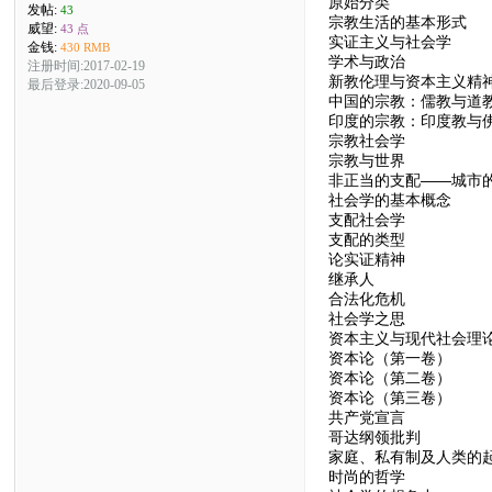
原始分类
发帖:
43
宗教生活的基本形式
威望:
43 点
实证主义与社会学
金钱:
430 RMB
学术与政治
注册时间:2017-02-19
新教伦理与资本主义精
最后登录:2020-09-05
中国的宗教：儒教与道
印度的宗教：印度教与
宗教社会学
宗教与世界
非正当的支配——城市
社会学的基本概念
支配社会学
支配的类型
论实证精神
继承人
合法化危机
社会学之思
资本主义与现代社会理
资本论（第一卷）
资本论（第二卷）
资本论（第三卷）
共产党宣言
哥达纲领批判
家庭、私有制及人类的
时尚的哲学