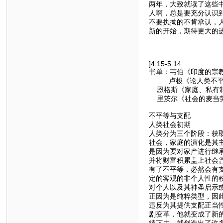
两年，大致就读了这些
人啊，总是要充分认识
不要执拗的不肯承认，人
新的开始，期待更大的
]4.15-5.14
书单：韦伯《印度的宗
卢梭《论人类不平
恩格斯《家庭、私有制
里茨尔《社会的麦当
不平等与支配
人类社会初期
人类分为三个阶段：获
社会，家庭的演化是其
是因为要对家产进行继
并将财富积累盖上社会
有了不平等，必然会有
定的客观的非个人性的
对个人以及其神圣启示
正因为是纯粹类型，因
违反为其提供支配正当
剧变革，他就变成了新