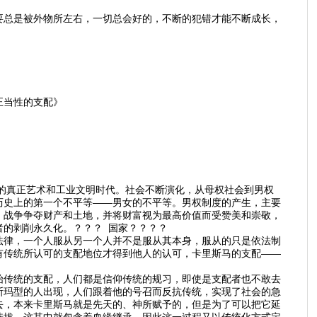
要总是被外物所左右，一切总会好的，不断的犯错才能不断成长，
正当性的支配》
的真正艺术和工业文明时代。社会不断演化，从母权社会到男权
历史上的第一个不平等——男女的不平等。男权制度的产生，主要
，战争争夺财产和土地，并将财富视为最高价值而受赞美和崇敬，
者的剥削永久化。？？？ 国家？？？？
法律，一个人服从另一个人并不是服从其本身，服从的只是依法制
有传统所认可的支配地位才得到他人的认可，卡里斯马的支配——
始传统的支配，人们都是信仰传统的规习，即使是支配者也不敢去
斯玛型的人出现，人们跟着他的号召而反抗传统，实现了社会的急
去，本来卡里斯马就是先天的、神所赋予的，但是为了可以把它延