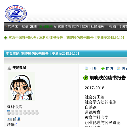
»
您尚未
登录
注册
|
返回主站
|
研究生读书
|
推荐
|
搜索
|
社区服务
|
帮助
|
订阅
三农中国读书论坛
»
本科生读书报告
»
胡晓映的读书报告【更新至2018.10.10】
本页主题:
胡晓映的读书报告【更新至2018.10.10】
奕晓孤城
胡晓映的读书报告【更
2017-2018
社会分工论
社会学方法的准则
自杀论
级别:
侠客
道德教育
教育与社会学
职业伦理与公民道德
精华:
0