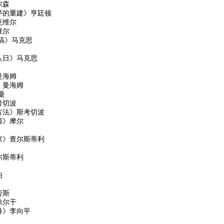
尔森
序的重建》亨廷顿
克维尔
维尔
手稿》马克思
八日》马克思
曼海姆
》曼海姆
曼
考切波
方法》斯考切波
源》摩尔
家》查尔斯蒂利
尔斯蒂利
伯
劳斯
涂尔干
释》李向平