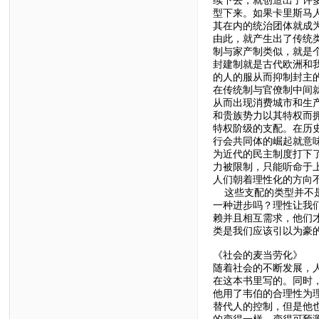
续下去，就创造出了许
型下来。如果卡里斯马
其在内的统治团体就成
由此，就产生出了传统
制与家产制类似，就是
封建制就是古代欧洲和
的人的服从而抑制封主
在传统制与官僚制中间
从而出现消费城市和生
和贵族势力以其特权而
特权阶级的支配。在历
行会共同体的崛起就意
为近代的民主制度打下
力被限制，只能听命于
人们朝着理性化的方向
这些支配的类型并不是
一种进步吗？理性让我
赖并且相互需求，他们
类是我们应该引以为豪
《社会的麦当劳化》
随着社会的不断发展，
在这本书里写的。同时
他用了韦伯的合理性为
替代人的控制，但是他