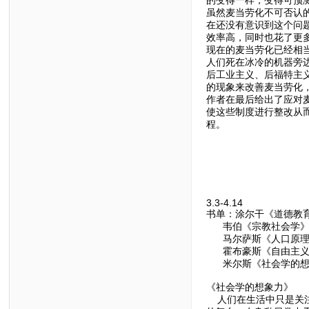
的变得一样，变得可预测
虽然麦当劳化不可否认
在还没有意识到这个问
效率高，同时也花了更
现在的麦当劳化已经相
人们死在冰冷的机器旁
后工业主义、后福特主
的现象来改善麦当劳化
作者在最后给出了应对
使这些制度进行整改从
程。
3.3-4.14
书单：涂尔干《道德教
韦伯《宗教社会学》
马尔萨斯《人口原理
霍布豪斯《自由主义
米尔斯《社会学的想
《社会学的想象力》
人们在生活中只是关注