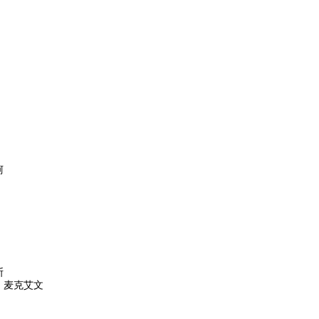
柯
斯
・麦克艾文