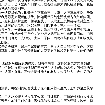
选拔，这其中就包含着血缘继承。因此这一过程又以传统化方式定
益。所以，当卡里斯马日常化后就会摆脱原来的反经济特征，包括
斯马式的官僚制等。
的一切都是他的，即普天之下莫非王土，率土之滨莫非王臣。身份
权利是最高支配者的授予。比如明代的魏忠贤或者古代外戚集团。
且只服从上级封主而不越级服从，一以此国王总想要寻求封主之下
征。还有如长老制、家父长制、门阀制等，就不一一详述。
民共同体。一开始的城市主要是政治功能，但后来逐渐产生市场，
些手工业者就产生了行会，这种行会就可能产生市民共同体。门阀
成且他们有财力去组织一支自主军队，因此在某种程度上可以反抗
士阶级。
议事会等机构，采用合议制的方式，从而为自己的利益发声。这就
司其职，每个进入官僚阶层的人都需要考试和各种证书，他们的权
，比如罗马被解放的努力。但总体来看，这样的发展方式真的是
择，但是这样真的就使我们幸福吗？这个是因为人类之间相互的依
产生浓厚的兴趣。不惜去牺牲他人的利益，奴役他人。进化后的人
预测的、可控制的社会失去了原有的乐趣与生气，正如乔治里茨尔
者、工人及经理人员提供了效率、可计算性、可预测性和非人技术
可预测性加强了对纪律、系统化和常规这些东西的强调，以使一切