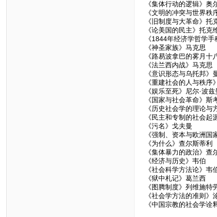
《集体行动的逻辑》奥
《文明的冲突与世界秩
《旧制度与大革命》托
《论美国的民主》托克
《1844年经济学哲学
《神圣家族》马克思
《路易波拿巴的雾月十
《法兰西内战》马克思
《意识形态与乌托邦》
《重建社会的人与秩序
《娱乐至死》尼尔·波兹
《国家与社会革命》斯
《历史社会学的理论与
《民主和专制的社会起
《污名》戈夫曼
《强制、资本与欧洲国
《为什么》查尔斯蒂利
《集体暴力的政治》查
《经济与历史》韦伯
《社会科学方法论》韦
《狱中札记》葛兰西
《图腾制度》列维施特
《社会学方法的准则》
《中国宗教的社会学诠