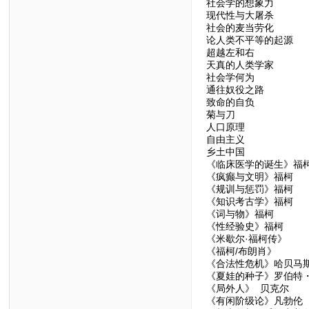
社会学的想象力
现代性与大屠杀
社会的麦当劳化
论人类不平等的起源
超越左和右
天真的人类学家
社会学何为
通往奴役之路
致命的自负
菊与刀
人口原理
自由主义
乡土中国
《临床医学的诞生》福
《疯癫与文明》福柯
《规训与惩罚》福柯
《知识考古学》福柯
《词与物》福柯
《性经验史》福柯
《米歇尔·福柯传》
《福柯/布朗肖》
《合法性危机》哈贝马
《夏娃的种子》罗伯特
《局外人》 贝克尔
《有闲阶级论》凡勃伦