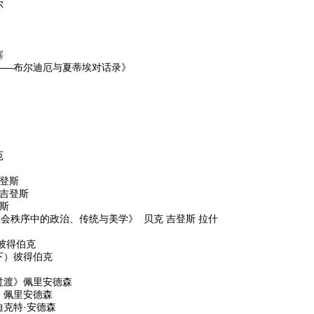
尔
塞
——布尔迪厄与夏蒂埃对话录》
厄
登斯
吉登斯
斯
社会秩序中的政治、传统与美学》 贝克 吉登斯 拉什
彼得伯克
下）彼得伯克
过渡》佩里安德森
》佩里安德森
克特·安德森