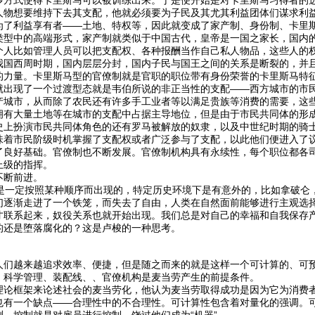
多方式使得卡里斯马可以被训练出来。于是便开始是对卡里斯马习得者的
人物想要维持下去其支配，他就必须要为子民及其尤其利益团体们谋求利
为了利益享有者——土地、特权等，因此就变成了家产制、身份制、卡里
类型中的高端形式，家产制就类似于中国古代，皇帝是一国之家长，国内
个人比如管理人员可以把支配权、各种报酬当作自己私人物品，这些人的
我国西周时期，国内层层分封，国内子民与国王之间的关系是断裂的，并
的力量。卡里斯马型的官僚制就是官职的职位带有身份荣誉的卡里斯马特
就出现了一个过渡型态就是韦伯所说的非正当性的支配——西方城市的市
产城市，从而除了农民还有许多手工业者等以满足贵族等消费的需要，这
拥有大量土地等在城市的支配中占据主导地位，但是由于市民共同体的形
史上扮演市民共同体角色的还有罗马被解放的奴隶，以及中世纪时期的骑
味着市民阶级时机掌握了支配权或者广泛参与了支配，以此他们便进入了
了良好基础。官僚制也不断发展。官僚制机构具有永续性，每个职位都各
上级的指挥。
不断前进。
一定按照某种顺序而出现的，特定历史环境下是有意外的，比如拿破仑
们逐渐走进了一个铁笼，而失去了自由，人类在自然面前能够进行主观选
才联系起来，奴役关系也就开始出现。我们总是对自己的幸福和自我保存
的还是堕落腐化的？这是卢梭的一种思考。
人们越来越追求效率、便捷，但是随之而来的就是这样一个可计算的、可
，科学管理、装配线、、官僚机构是麦当劳产生的前提条件。
理论框架来论述社会的麦当劳化，他认为麦当劳取得成功是因为它为消费
也有一个缺点——合理性中的不合理性。可计算性包含着对量化的强调。