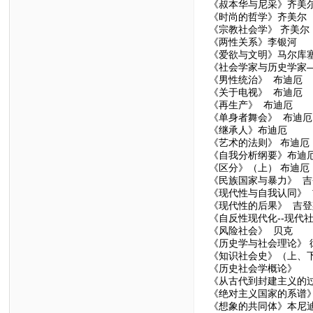
《叔本华与尼采》齐美
《时尚的哲学》齐美尔
《宗教社会学》 齐美尔
《两性关系》李银河
《爱欲与文明》马尔库
《社会学家与历史学家
《男性统治》 布迪厄
《关于电视》 布迪厄
《再生产》 布迪厄
《单身者舞会》 布迪厄
《继承人》布迪厄
《艺术的法则》 布迪厄
《自我分析纲要》布迪
《区分》（上） 布迪厄
《民族国家与暴力》 吉
《现代性与自我认同》 
《现代性的后果》 吉登
《自反性现代化--现代
《风险社会》 贝克
《历史学与社会理论》 
《知识社会史》（上、
《历史社会学概论》
《从古代到封建主义的
《绝对主义国家的系谱
《想象的共同体》本尼迪