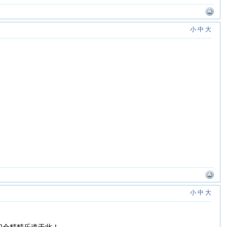
小
中
大
小
中
大