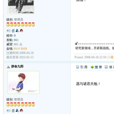
级别:
管理员
精华:
0
发帖:
861
威望:
861 点
研究新领域，开辟新战线。
金钱:
8610 RMB
注册时间:2008-04-18
最后登录:2023-02-15
Posted: 2008-04-18 22:10 |
2 楼
拼命九郎
愿与诸君共勉！
级别:
管理员