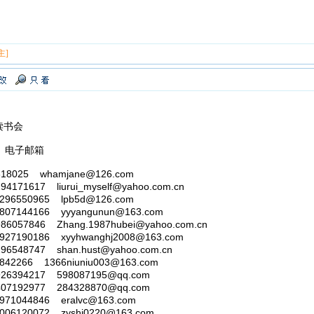
主]
读书会
 电子邮箱
025 whamjane@126.com
1617 liurui_myself@yahoo.com.cn
550965 lpb5d@126.com
144166 yyyangunun@163.com
57846 Zhang.1987hubei@yahoo.com.cn
190186 xyyhwanghj2008@163.com
48747 shan.hust@yahoo.com.cn
266 1366niuniu003@163.com
394217 598087195@qq.com
192977 284328870@qq.com
044846 eralvc@163.com
120072 zyshi0220@163.com