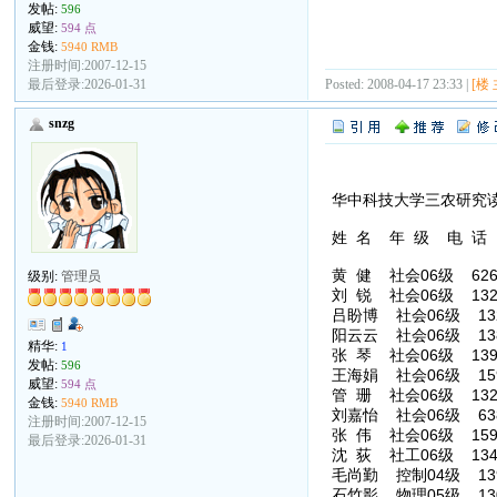
发帖:
596
威望:
594 点
金钱:
5940 RMB
注册时间:2007-12-15
最后登录:2026-01-31
Posted: 2008-04-17 23:33 |
[楼 
snzg
华中科技大学三农研究
姓 名 年 级 电 话
黄 健 社会06级 62618
级别:
管理员
刘 锐 社会06级 1329417
吕盼博 社会06级 13296
阳云云 社会06级 13807
精华:
1
张 琴 社会06级 139860
发帖:
596
王海娟 社会06级 15927
威望:
594 点
管 珊 社会06级 132965
金钱:
5940 RMB
刘嘉怡 社会06级 63842
注册时间:2007-12-15
张 伟 社会06级 15926
最后登录:2026-01-31
沈 荻 社工06级 13407
毛尚勤 控制04级 13971
石竹影 物理05级 13006