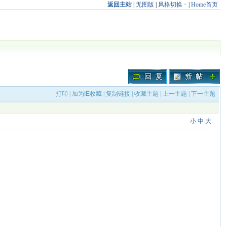
返回主站
|
无图版
|
风格切换
|
Home首页
打印
|
加为IE收藏
|
复制链接
|
收藏主题
|
上一主题
|
下一主题
小
中
大