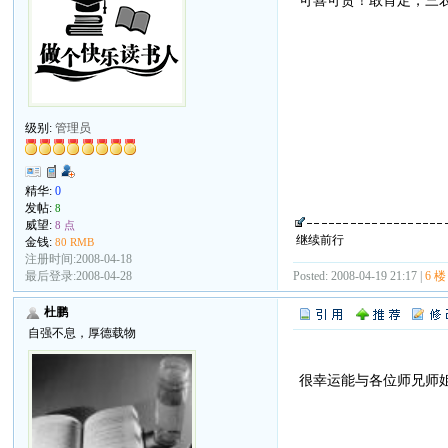
可喜可贺！敢肯定，三
级别:
管理员
精华:
0
发帖:
8
威望:
8 点
继续前行
金钱:
80 RMB
注册时间:2008-04-18
最后登录:2008-04-28
Posted: 2008-04-19 21:17 |
6 楼
杜鹏
自强不息，厚德载物
很幸运能与各位师兄师