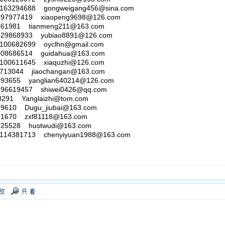
94688 gongweigang456@sina.com
77419 xiaopeng9698@126.com
981 tianmeng211@163.com
68933 yubiao8891@126.com
682699 oyclhn@gmail.com
686514 guidahua@163.com
611645 xiaquzhi@126.com
044 jiaochangan@163.com
55 yanglian640214@126.com
19457 shiwei0426@qq.com
1 Yanglaizhi@tom.com
0 Dugu_jiubai@163.com
70 zxf81118@163.com
528 hustwudi@163.com
81713 chenyiyuan1988@163.com