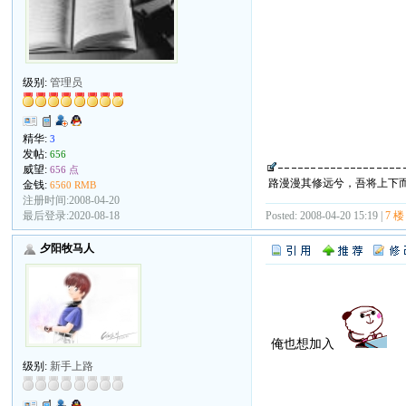
级别:
管理员
精华:
3
发帖:
656
威望:
656 点
路漫漫其修远兮，吾将上下
金钱:
6560 RMB
注册时间:2008-04-20
Posted: 2008-04-20 15:19 |
7 楼
最后登录:2020-08-18
夕阳牧马人
俺也想加入
级别:
新手上路