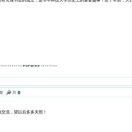
农研究读书会的成立，是华中科技大学历史上的重要盛事！若干年后，人
姐交流，望以后多多关照！