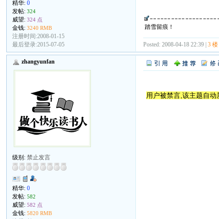
精华:
0
发帖:
324
威望:
324 点
踏雪留痕！
金钱:
3240 RMB
注册时间:2008-01-15
最后登录:2015-07-05
Posted: 2008-04-18 22:39 |
3 楼
zhangyunfan
用户被禁言,该主题自动
级别:
禁止发言
精华:
0
发帖:
582
威望:
582 点
金钱:
5820 RMB