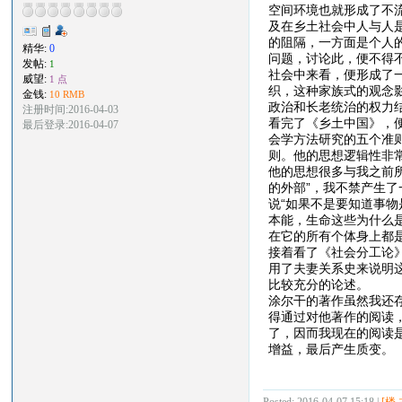
空间环境也就形成了不流
及在乡土社会中人与人
的阻隔，一方面是个人
精华:
0
问题，讨论此，便不得
发帖:
1
社会中来看，便形成了一
威望:
1 点
织，这种家族式的观念
金钱:
10 RMB
政治和长老统治的权力
注册时间:2016-04-03
看完了《乡土中国》，
最后登录:2016-04-07
会学方法研究的五个准
则。他的思想逻辑性非
他的思想很多与我之前
的外部”，我不禁产生
说“如果不是要知道事
本能，生命这些为什么是
在它的所有个体身上都
接着看了《社会分工论
用了夫妻关系史来说明
比较充分的论述。
涂尔干的著作虽然我还
得通过对他著作的阅读
了，因而我现在的阅读
增益，最后产生质变。
Posted: 2016-04-07 15:18 |
[楼 