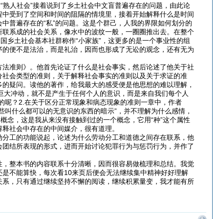
“熟人社会”接着说到了乡土社会中文盲普遍存在的问题，由此论
程中受到了空间和时间的阻隔的情境里，接着开始解释什么是时间
中普遍存在的“私”的问题。这是个群己，人我的界限如何划分的
所联系成的社会关系，像水中的波纹一般，一圈圈推出去。在整个
国乡土社会基本社群称作“小家族”，这更多的是一个事业性的组
序的便不是法治，而是礼治，因而也形成了无讼的观念，还有无为
方法准则》。他首先论证了什么是社会事实，然后论述了他关于社
分社会类型的准则，关于解释社会事实的准则以及关于求证的准
多的疑问。读他的著作，给我最大的感受便是他思想的难以理解，
的巨大冲动，就不是产生于任何个人的意识，而是来自我们每个人
的呢？2.在关于区分正常现象和病态现象的准则一章中，作者
些叫什么都可以的无意识的东西的暗示”，并不理解为什么感情，
概念，这是我从来没有接触到过的一个概念，它用“种”这个属性
解释社会中存在的中间媒介，很有道理。
动分工的功能说起，论述为什么劳动分工和道德之间存在联系，他
会团结所表现的形式，进而开始讨论犯罪行为与惩罚行为，并作了
性，整本书的内容联系十分清晰，因而很容易做梳理和总结。我觉
是不能算快，每次看10来页后便会无法继续集中精神好好理解
关系，只有通过继续坚持不懈的阅读，继续积累量变，我才能有所