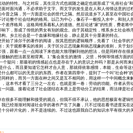
动的特性。与之对应，其生活方式也就随之确定也就形成了“礼俗社会”和
是面对面沟通，不必求助于文字。而文字的发生是在人和人传情达意的过
的今昔之隔，另一方面是社会的世代之隔。然后说道乡下人甚至在中国社会
不讨论整个社会结构的格局。以己为中心，像石子一般投入水中，和别人
个差序格局，这格局维系着私人的道德。然后论述“家”的性质，费老将中
影响下，形成了传统的男女有别的观念。由于其稳定性，维系乡土社会秩
结构。乡土社会是一个血缘和地缘社会，静止是其十分显著的特点。
便开始了涂尔干的著作的阅读，按其思想的逻辑顺序，先看了《社会学的
则：关于观察事实的准则，关于区分正态现象和病态现象的准则，关于划
常强，跟着一点一点阅读下来也能大致理解到他的想法，但是同样存在很
所接触的想法甚至相背离。1.“集会发生的激情，义愤，怜悯等情感方面
了一个疑问：那最初的情感起点也是存在于人的意识之外吗？那是从何而来
物是什么，而且要知道它怎样才合人意，那就得依靠感情，本能，生命等这
什么都可以的无意识的东西。作者在第四章中，提到了一个叫“社会种”的
是同样的，而另一方面在种之间又是互不相同的，用这样一个中间概念来
》，这本书才看了三分之一左右，也就是第一卷：劳动的功能。作者从劳
这一问题。接着论述了社会团结在本质上是劳动分工的结果，而法律是社
存在很多不能理解和接受的观点，但我不得不承认，他的思想极富有逻辑
，我已经渐渐对阅读社会学的著作产生了兴趣，只不过现在看书进度实在还
是十分碎片化的，并不是连续的。不过这也跟我自己的知识水平有很大的
主]