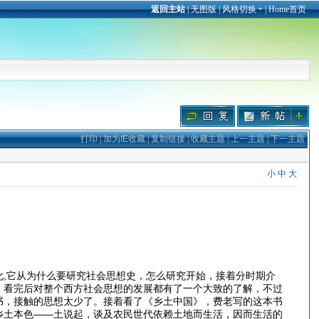
返回主站
|
无图版
|
风格切换
|
Home首页
打印
|
加为IE收藏
|
复制链接
|
收藏主题
|
上一主题
|
下一主题
小
中
大
,它从为什么要研究社会思想史，怎么研究开始，接着分时期介
。看完后对整个西方社会思想的发展都有了一个大致的了解，不过
书，接触的思想太少了。接着看了《乡土中国》，费老写的这本书
乡土本色——土说起，谈及农民世代依赖土地而生活，因而生活的