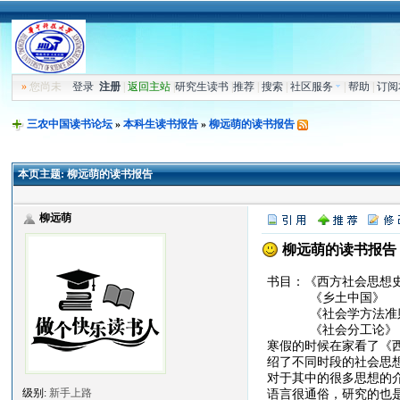
»
您尚未
登录
注册
|
返回主站
|
研究生读书
|
推荐
|
搜索
|
社区服务
|
帮助
|
订阅
三农中国读书论坛
»
本科生读书报告
»
柳远萌的读书报告
本页主题:
柳远萌的读书报告
柳远萌
柳远萌的读书报告
书目：《西方社会思想
《乡土中国》
《社会学方法准
《社会分工论》
寒假的时候在家看了《
绍了不同时段的社会思
对于其中的很多思想的
语言很通俗，研究的也
级别:
新手上路