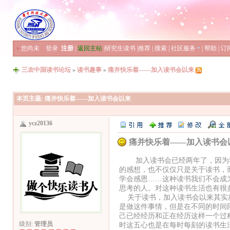
»
您尚未
登录
注册
|
返回主站
|
研究生读书
|
推荐
|
搜索
|
社区服务
|
帮助
|
订
三农中国读书论坛
»
读书趣事
»
痛并快乐着——加入读书会以来
本页主题:
痛并快乐着——加入读书会以来
ycz20136
痛并快乐着——加入读书会
加入读书会已经两年了，因为我
的感想，也不仅仅只是关于读书，
学会感恩……这种读书我们不会成
思考的人。对这种读书生活也有很
关于读书，加入读书会以来其实就
是做这件事情，但是在不同的时间
己已经经历和正在经历这样一个过
级别:
管理员
时这五心也是在每时每刻的读书生