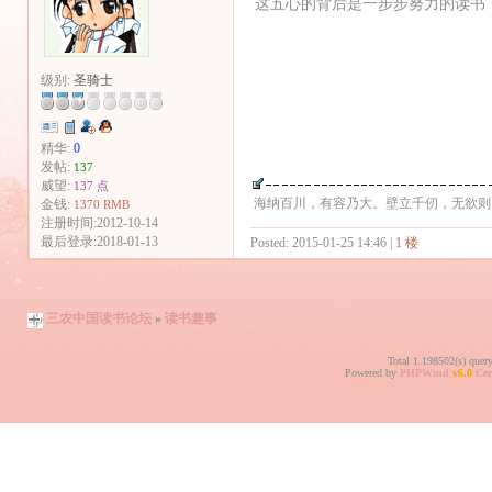
这五心的背后是一步步努力的读书
级别:
圣骑士
精华:
0
发帖:
137
威望:
137 点
海纳百川，有容乃大。壁立千仞，无欲则
金钱:
1370 RMB
注册时间:2012-10-14
最后登录:2018-01-13
Posted: 2015-01-25 14:46 |
1 楼
三农中国读书论坛
»
读书趣事
Total 1.198502(s) quer
Powered by
PHPWind
v6.0
Cer