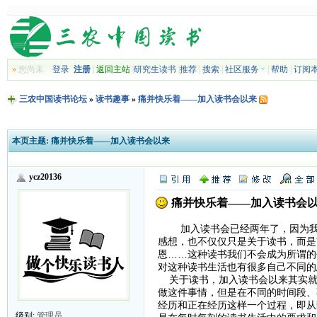
»
您尚未
登录
注册
|
返回主站
|
研究生读书
|
推荐
|
搜索
|
社区服务
|
帮助
|
订阅
三农中国读书论坛
»
读书趣事
»
痛并快乐着——加入读书会以来
本页主题:
痛并快乐着——加入读书会以来
ycz20136
痛并快乐着——加入读书会
加入读书会已经两年了，因为我们
感想，也不仅仅只是关于读书，而是
恩……这种读书我们不会成为所谓的
对这种读书生活也有很多自己不同的
关于读书，加入读书会以来其实就
做这件事情，但是在不同的时间段、
经历和正在经历这样一个过程，即从
级别:
管理员