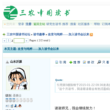
»
您尚未
登录
注册
|
返回主站
|
研究生读书
|
推荐
|
搜索
|
社区服务
|
帮助
|
订阅
三农中国读书论坛
»
读书趣事
»
改变与纯粹——加入读书会以来
Pages: ( 2/2 total )
«
1
»
2
本页主题:
改变与纯粹——加入读书会以来
山水沂源
Quote:
引用第5楼陈锋于2015-01-22 09:36发表
“这个月读书，我读着读着会有热泪盈眶
级别:
圣骑士
谢谢师兄，我会继续努力！