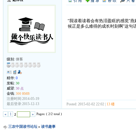
“我读着读着会有热泪盈眶的感觉”
候正是多么难得的成长时刻啊”这句
级别:
侠客
精华:
0
发帖:
30
威望:
30 点
金钱:
300 RMB
注册时间:2014-05-19
最后登录:2015-12-13
Posted: 2015-02-02 22:02 |
13 楼
Pages: ( 2/2 total )
«
1
»
2
三农中国读书论坛
»
读书趣事