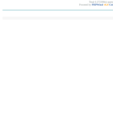
Total 0.272290(s) quer
Powered by
PHPWind
v6.0
Cer