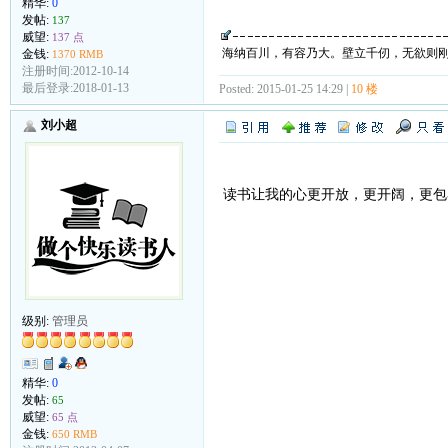
精华:
0
发帖:
137
威望:
137 点
海纳百川，有容乃大。壁立千仞，无欲则
金钱:
1370 RMB
注册时间:2012-10-14
最后登录:2018-01-13
Posted: 2015-01-25 14:29 |
10 楼
刘小超
读书让我的心更开放，更开阔
级别:
管理员
精华:
0
发帖:
65
威望:
65 点
金钱:
650 RMB