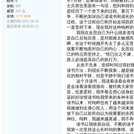
年7月份，是暑假读书。回顾被自己
精华:
0
士兵突击里面有一句话，想到和得到
发帖:
137
是经历了一个坐下来的过程。要沉下
威望:
137 点
争，不断的加深自己读读书和成长的
金钱:
1370 RMB
注册时间:2012-10-14
过程。这个过程自己刚开始走得跌跌
最后登录:2018-01-13
一直坚持下来，现在我对这种纯粹的
我现在反思自己为什么很多道理明
是自己后知后觉，是对困难太敏感而
啊，在这个时候抛开失去了多么宝贵
就要不断地面对自己的内心，反思自
己的特点而坚持之。“悟已往之不谏
路上必须提高自己的执行力。
从坐不先来，觉得时间过得好慢，
读书方法，到现在不断摸索，越是碰
在的相对平静，但是平静中我们读书
这个月读书，我读着读着会有热泪
是会读着读着很激动，被经典大家所
容，也更柔软，我学着去用心设身处
该好好珍惜读书给我带来的各种丰富
读书以来，对纯粹也有了越来越深得
很难做到全身心投入，用这个词来激
放下自己以前所自以为很重要的东西
神往。纯粹，我越来越真诚，我不再
读书让我收获自信。不断的读书，
我第一次坚持这么长时间的事情。读