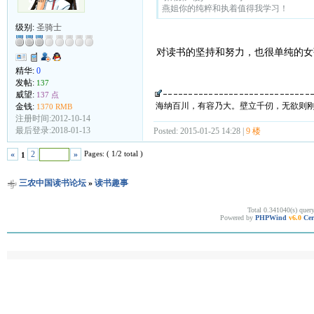
燕姐你的纯粹和执着值得我学习！
级别:
圣骑士
对读书的坚持和努力，也很单纯的女
精华:
0
发帖:
137
威望:
137 点
海纳百川，有容乃大。壁立千仞，无欲则
金钱:
1370 RMB
注册时间:2012-10-14
最后登录:2018-01-13
Posted: 2015-01-25 14:28 |
9 楼
Pages: ( 1/2 total )
«
2
»
1
三农中国读书论坛
»
读书趣事
Total 0.341040(s) quer
Powered by
PHPWind
v6.0
Cer