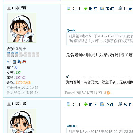
山水沂源
Quote:
引用第3楼xhf91于2015-01-21 22:30发
“纯粹的理想主义者”，很羡慕你们的好环
级别:
圣骑士
是贺老师和师兄师姐给我们创造了这
精华:
0
发帖:
137
威望:
137 点
海纳百川，有容乃大。壁立千仞，无欲则
金钱:
1370 RMB
注册时间:2012-10-14
最后登录:2018-01-13
Posted: 2015-01-25 14:23 |
8 楼
山水沂源
Quote:
引用第4楼ycz20136于2015-01-21 23: