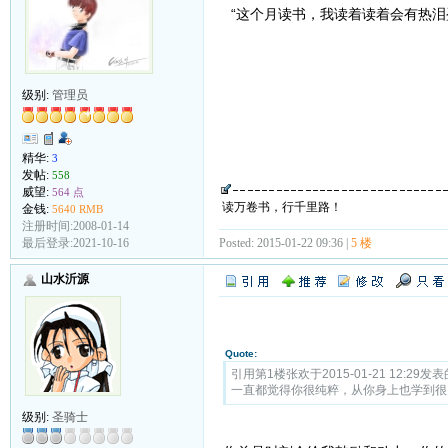
“这个月读书，我读着读着会有热泪
级别:
管理员
精华:
3
发帖:
558
威望:
564 点
读万卷书，行千里路！
金钱:
5640 RMB
注册时间:2008-01-14
Posted: 2015-01-22 09:36 |
5 楼
最后登录:2021-10-16
山水沂源
Quote:
引用第1楼张欢于2015-01-21 12:29发表
一直都觉得你很纯粹，从你身上也学到很
级别:
圣骑士