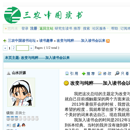
»
您尚未
登录
注册
|
返回主站
|
研究生读书
|
推荐
|
搜索
|
社区服务
|
帮助
|
订阅
三农中国读书论坛
»
读书趣事
»
改变与纯粹——加入读书会以来
Pages: ( 1/2 total )
«
2
»
1
本页主题:
改变与纯粹——加入读书会以来
山水沂源
改变与纯粹——加入读书会
我把这次总结的主题定为改变与纯
就自己目前感触最深的两个方面来说
2013年暑假开会的时候，我曾说
希望的程度，我就希望在接下来的这
级别:
圣骑士
个美好的词来表达自己。现在我就用
我加入读书会的时间是2012年1
到6本经典。当时的我并没有做到静