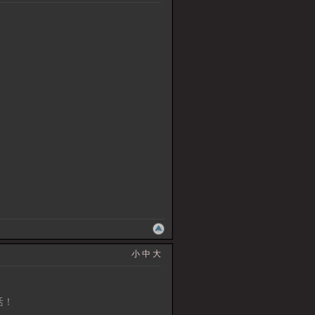
小
中
大
活！