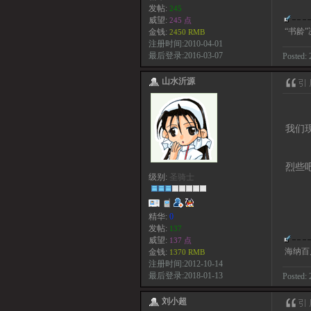
发帖:
245
威望:
245 点
“书龄
金钱:
2450 RMB
注册时间:2010-04-01
最后登录:2016-03-07
Posted: 
山水沂源
我们
烈些
级别:
圣骑士
精华:
0
发帖:
137
威望:
137 点
海纳百
金钱:
1370 RMB
注册时间:2012-10-14
最后登录:2018-01-13
Posted: 
刘小超