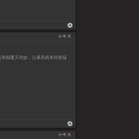
小
中
大
击和颠覆又何妨，让暴风雨来得更猛
小
中
大