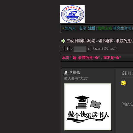
»
您尚未
登录
注册
|
返回主站
|
研究生读书
|
三农中国读书论坛
»
读书趣事
»
收获的是“
Pages: ( 2/2 total )
«
1
»
2
本页主题:
收获的是“渔”，而不是“鱼”
李祖佩
做人要有“大志”
写的