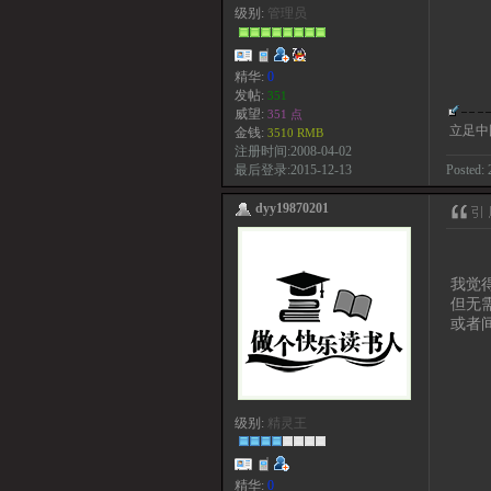
级别:
管理员
精华:
0
发帖:
351
威望:
351 点
立足中
金钱:
3510 RMB
注册时间:2008-04-02
Posted: 
最后登录:2015-12-13
dyy19870201
我觉
但无
或者
级别:
精灵王
精华:
0