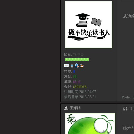
从边
级别:
管理员
精华:
0
发帖:
65
威望:
65 点
金钱:
650 RMB
注册时间:2013-04-07
最后登录:2018-03-21
Posted: 
王海娟
纯粹