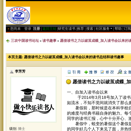
»
您尚未
登录
注册
|
返回主站
|
研究生读书
|
推荐
|
搜索
|
社区服务
|
帮助
|
订阅
三农中国读书论坛
»
读书趣事
»
愿借读书之力以破茧成蝶_加入读书会以来的
本页主题:
愿借读书之力以破茧成蝶_加入读书会以来的读书总结和读书趣事
李芳芳
愿借读书之力以破茧成蝶_
一、自加入读书会以来
于2014年3月18号加入了读书会
如流水，不知不觉间就消失了那么
暑假前，那时候是在本科学校自己
的难度与经典书籍自身的魅力。每
同学的读书汇报，心中十分开心、
暑假中，蜕变的暑假这个暑假是我
的同学好几个人下来见了面，并热
级别:
骑士