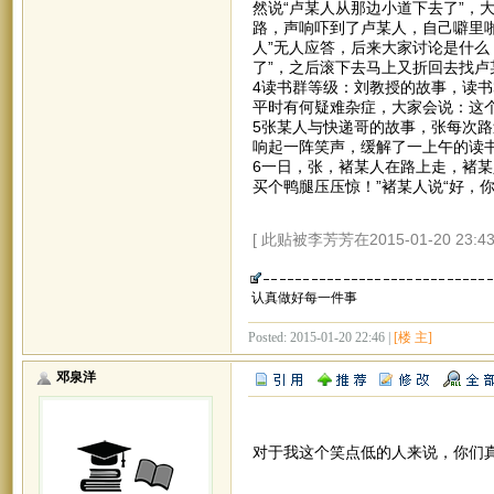
然说“卢某人从那边小道下去了”，
路，声响吓到了卢某人，自己噼里
人”无人应答，后来大家讨论是什么
了”，之后滚下去马上又折回去找
4读书群等级：刘教授的故事，读书
平时有何疑难杂症，大家会说：这
5张某人与快递哥的故事，张每次路
响起一阵笑声，缓解了一上午的读
6一日，张，褚某人在路上走，褚某
买个鸭腿压压惊！”褚某人说“好，
[ 此贴被李芳芳在2015-01-20 23:
认真做好每一件事
Posted: 2015-01-20 22:46 |
[楼 主]
邓泉洋
对于我这个笑点低的人来说，你们