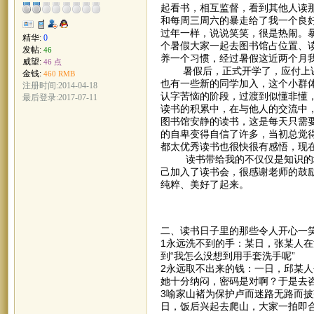
起看书，相互监督，看到其他人读
和每周三周六的暴走给了我一个良
过年一样，说说笑笑，很是热闹。暴
精华:
0
个暑假大家一起去图书馆占位置、
发帖:
46
养一个习惯，经过暑假这近两个月
威望:
46 点
暑假后，正式开学了，应付上课
金钱:
460 RMB
也有一些新的同学加入，这个小群
注册时间:2014-04-18
认字苦恼的阶段，过渡到似懂非懂
最后登录:2017-07-11
读书的积累中，在与他人的交流中
图书馆安静的读书，这是每天只需
的自卑变得自信了许多，当初总觉
都太优秀读书也很快很有感悟，现
读书带给我的不仅仅是知识的增
己加入了读书会，很感谢老师的鼓
纯粹、美好了起来。
二、读书日子里的那些令人开心一
1永远洗不到的手：某日，张某人在
到“我怎么没想到用手套洗手呢”
2永远取不出来的钱：一日，邱某
她十分纳闷，密码是对啊？于是去咨
3喻家山褚为保护卢而迷路无路而
日，饭后兴起去爬山，大家一拍即