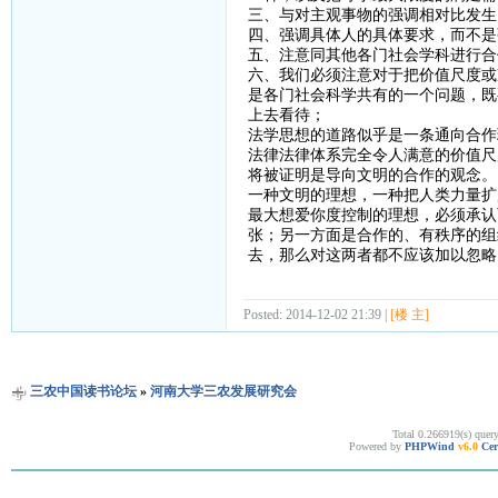
三、与对主观事物的强调相对比发生
四、强调具体人的具体要求，而不是
五、注意同其他各门社会学科进行合
六、我们必须注意对于把价值尺度或
是各门社会科学共有的一个问题，既
上去看待；
法学思想的道路似乎是一条通向合作
法律法律体系完全令人满意的价值尺
将被证明是导向文明的合作的观念。
一种文明的理想，一种把人类力量扩
最大想爱你度控制的理想，必须承认
张；另一方面是合作的、有秩序的组
去，那么对这两者都不应该加以忽略
Posted: 2014-12-02 21:39 |
[楼 主]
三农中国读书论坛
»
河南大学三农发展研究会
Total 0.266919(s) quer
Powered by
PHPWind
v6.0
Cer