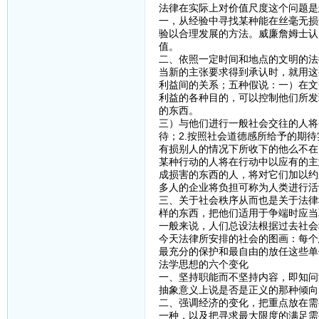
法律在实际上对价值尺度这个问题是
一，从经验中寻找某种能在丝毫无损
验以合理发展的方法。威廉詹姆士认
值。
二、依照一定时间和地点的文明的法
当新的主张要求得到承认时，就用这
利益间的关系；五种假说：一）在文
利益的各种目的，可以控制他们所发
的东西。
三）与他们进行一般社会交往的人将
待；2.按照社会道德感所给予的期
有损别人的情况下所收下的他么不在
某种行动的人将在行动中以应有的主
成损害的东西的人，将对它们加以约
多人的企业将负担可称为人类进行活
三、关于社会秩序从而也是关于法律
样的东西，把他们适用于争端时应当
一般来说，人们总设法根据过去社会
今天法律所安排的社会的图画：每个
最充分的保护和最自由的放任这些单
法学思想的六个变化
一、坚持职能而不坚持内容，即知问
抽象意义上说是否是正义的那种倾向
二、强调经济的变化，把重点放在需
一种，以及把寻求最大限度的满足需