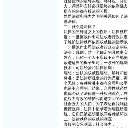
社会控制的最终实现。耶林说，背后
力，调整和安排必须最终的依靠强力
所有的热都有服从的习惯。
然而法律和强力之间的关系如何？法
是法律。
二、什么是法律？
法律的三种意义上的性质：法律秩序
度；一批据以作出司法或者行政决定
了维护法律秩序依照权威性的指示以
一）据以作出司法或者行政决定的权
法令：规则，对一个确定的具体事实
发点，比如一个人不应该不正当地损
放进适当的框子里时，一系列的规则
技术：司法经验和法律原则；
理想：公认的权威性理想。解释和使
标准：是法律所规定的行为尺度，离
个无效；各种标准中都有合理和公平
也是不合理的。结果，合理性就必然
庞德否认了法律是一种权利观点，在
使权力有效的维护和促进文明的一种
社会强力的人们，为了表达自我利益
庞德强调，法律中记录着为理性所发
统，它们已被证明足以同各种破坏政
二）法律秩序的权威的渊源
直接的实际渊源：社会强力；