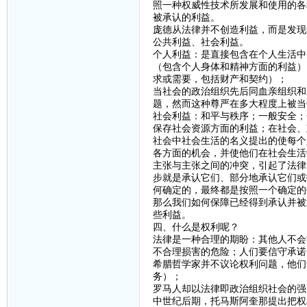
照一种权威性技术所发展和使用的各
被承认的利益。
庞德从法律并不创造利益，而是发现
公共利益、社会利益。
个人利益：是直接包含在个人生活中
（包含个人身体和精神方面的利益）
求或需要，包括财产和契约）；
当社会的政治组织先后同血亲组织和
题，然而这种尊严在多大程度上被当
社会利益：和平与秩序；一般安全；
保存社会资源方面的利益；在社会、
社会中社会生活的名义提出的使每个
各方面的机会，并使他们在社会生活
主张与主张之间的冲突，引起了法律
步就是承认它们、部分地承认它们或
何确定的，最终都是按照一个确定的
那么我们如何保障已经得到承认并被
些利益。
四、什么是权利呢？
法律是一种合理的期盼：其他人不会
不合理损害的危险；人们要信守承诺
希腊哲学家并不议论权利问题，他们
务）；
罗马人却以法律即政治组织社会的强
中世纪后期，托马斯阿奎那提出把权