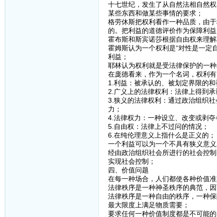
十七世纪，发生了从自然法相自然权
某些东西和做某些事情的要求；
格劳休斯把权利看作一种品质，由于
的。把利益的道德评价作为保障利益
霍布斯和斯宾诺莎根据自由权来理解
霍姆斯认为一个权利是“对性是一定
利益；
耶林认为权利就是受法律保护的一种
在庞德看来，作为一个名词，权利有
1.利益：被承认的、被划定界限的
2.广义上的法律权利：法律上得到
3.狭义的法律权利：通过政治组织
力；
4.法律权力：一种设立、改变或剥
5.自由权：法律上不过问的情况；
6.在纯伦理意义上指什么是正义的；
一个利益可以为一个不具有狭义意义
经由政治组织社会所进行的社会控制
实现社会控制；
四、价值问题
在每一种场合，人们都使各种价值准
法律秩序是一种神圣秩序的典范，因
法律秩序是一种自由的秩序，一种保
最大限度上满足物质需要；
要求任何一种价值制度都是不可能的