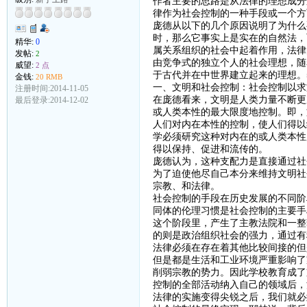
作者主要的思路是从法律的理想成分
律作为社会控制的一种手段或一个方
庞德从以下的几个原因说明了为什么
时，那么它事实上是实在的自然法，
精华:
0
属关系组织的社会中起着作用，法律
发帖:
2
由竞争式的独立个人的社会理想，随
威望:
2 点
于古代并在中世界建立起来的理想。
金钱:
20 RMB
一、文明和社会控制：社会控制以求
注册时间:2014-11-05
在庞德看来，文明是人类力量不断更
最后登录:2014-12-02
或人类本性的最大限度地控制。即，
人们对内在本性的控制，使人们得以
学必须研究这种对内在的或人类本性
得以保持、促进和流传的。
庞德认为，这种支配力是直接通过社
为了迫使他尽自己本分来维持文明社
宗教、和法律。
社会控制的手段在历史发展的不同阶
同体的伦理习惯是社会控制的主要手
这个阶段里，产生了主教法院和一整
的则是政治组织社会的强力，通过有
法律必须在存在着其他比较间接的但
但是都是生活和工业环境严重影响了
削弱宗教的势力。因此学校教育成了
控制的全部活动纳入自己的领域后，
法律的实施变得尖锐之后，我们就必