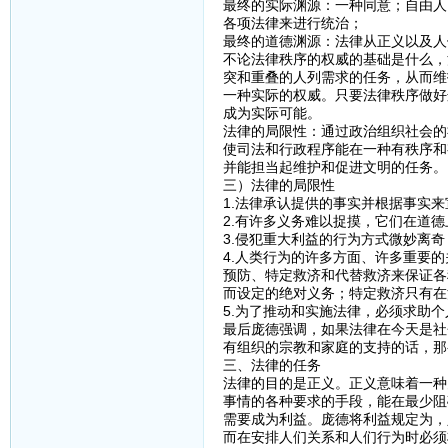
最终的实际渊源：一种同意；自由人
各项法律来进行统治；
最终的道德渊源：法律从正义以及人
不论法律秩序的权威的基础是什么，
突和重叠的人列需求的任务，从而维
一种实际的权威。只要法律秩序做好
成为实际可能。
法律的局限性：通过政治组织社会的
使司法和行政程序能在一种有秩序和
并能担当起维护和促进文明的任务。
三）法律的局限性
1.法律承认提供的事实并根据事实
2.有许多义务难以捉摸，它们在道
3.侵犯重大利益的行为方式微妙离
4.人类行为的许多方面、许多重要
预防、特定救济和代替救济来保证各
而设定的绝对义务；特定救济只有在
5.为了推动和实施法律，必须求助
最后庞德强调，如果法律在今天是社
有组织的宗教和家庭的支持的话，那
三、法律的任务
法律的目的是正义。正义意味着一种
事情的各种要求的手段，能在最少阻
需要成为利益。庞德将利益规定为，
而在安排人们关系和人们行为时必须