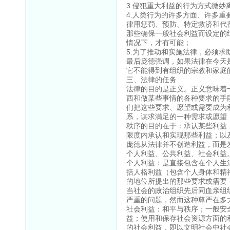
3.侵犯重大利益的行为方式微妙
4.人类行为的许多方面、许多
律用惩罚、预防、特定救济和代
那些确保一般社会利益而设定的
情况下，才有可能；
5.为了推动和实施法律，必须求
最后庞德强调，如果法律在今天
它不能得到有组织的宗教和家庭
三、法律的任务
法律的目的是正义。正义意味着
西和做某些事情的各种要求的手
们把这些要求、愿望或需要成为
系，谋求满足的一种需求或愿望
秩序的目的在于：承认某些利益
限度内承认和实现那些利益；以
庞德从法律并不创造利益，而是
个人利益、公共利益、社会利益
个人利益：是直接包含在个人生
括人格利益（包含个人身体和精
的地位所提出的那些要求或需要
当社会的政治组织先后同血亲组
严重的问题，然而这种尊严在多
社会利益：和平与秩序；一般安
益；使用和保存社会资源方面的
的社会利益，即以文明社会中社