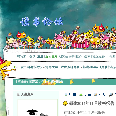
»
您尚未
登录
注册
|
返回主站
|
研究生读书
|
推荐
|
搜索
|
社区服务
|
帮助
三农中国读书论坛
»
河南大学三农发展研究会
»
郝建2014年11月读书报
本页主题:
郝建2014年11月读书报告
人生麦原
郝建2014年11月读书报告
郝建2014年11月读书报告