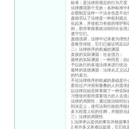
标准：是法律所规定的行为尺度
法律撒谎那个无效；各种标准中
企图制定这样一个法令也是不合
庞德否认了法律是一种权利观点
化起来，并使权力有效的维护和
则，那些掌握着政治组织社会强
遵守它们。
庞德强调，法律中记录着为理性
是教导传统，它们已被证明足以
二）法律秩序的权威的渊源
直接的实际渊源：社会强力；
最终的实际渊源：一种同意；自
予以执行的各项法律来进行统治
最终的道德渊源：法律从正义以
的约束力。
不论法律秩序的权威的基础是什
爱你过户冲突和重叠的人列需求
以法律自始至终掌握了一种实际
习惯使对那些需要强力的人去强
法律的局限性：通过政治组织社
到决定上，使司法和行政程序能
多大程度上站的住脚，并能担当
三）法律的局限性
1.法律承认提供的事实并根据
2.有许多义务难以捉摸，它们