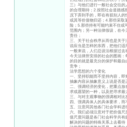
三）与他们进行一般社会交往的
的合理期待；2.按照社会道德感
况下弄到手的，即在有损别人的
或其等价值物归还；4.那些采
险；5.那些持有可能约束不住
范围内；另一种法律假设，在今
责任；
三、关于社会秩序从而也是关于
说应当是怎样的东西，把他们适
一般来说，人们总设法根据过去
今天法律所安排的社会的图画：
的目的就是最充分的保护和最自
竞争；
法学思想的六个变化
一、坚持职能而不坚持内容，即
抽象内容从抽象意义上说是否是
二、强调经济的变化，把重点放
求或愿望的一种，以及把寻求最
三、与对主观事物的强调相对比
四、强调具体人的具体要求，而
五、注意同其他各门社会学科进
六、我们必须注意对于把价值尺
值尺度问题是各门社会科学共有
解决的问题的特殊关系上去看待