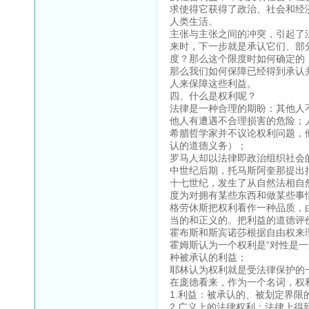
求使得它获得了政治、社会和经
人类生活。
主张与主张之间的冲突，引起了
来时，下一步就是承认它们、部
度？那么这个限度时如何确定的
那么我们如何保障已经得到承认
人来保障这些利益。
四、什么是权利呢？
法律是一种合理的期盼：其他人
他人有遭遇不合理损害的危险；
希腊哲学家并不议论权利问题，
认的道德义务）；
罗马人却以法律即政治组织社会
中世纪后期，托马斯阿奎那提出
十七世纪，发生了从自然法相自
度为对拥有某些东西和做某些事
格劳休斯把权利看作一种品质，
当的和正义的。把利益的道德评
霍布斯和斯宾诺莎根据自由权来
霍姆斯认为一个权利是“对性是
种被承认的利益；
耶林认为权利就是受法律保护的
在庞德看来，作为一个名词，权
1.利益：被承认的、被划定界限
2.广义上的法律权利：法律上