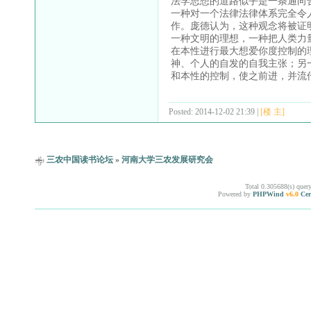
法学思想的道路似乎是一条通向
一种对一个法律法律体系完全令
作。庞德认为，这种观念将被证
一种文明的理想，一种把人类力
在本性进行最大想爱你度控制的
神、个人的自发的自我主张；另
和本性的控制，使之前进，并流
Posted: 2014-12-02 21:39 |
[楼 主]
三农中国读书论坛
»
河南大学三农发展研究会
Total 0.305688(s) quer
Powered by
PHPWind
v6.0
Cer