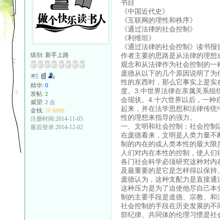
书目
《中国近代史》
《互联网的理性和秩序》
《通过法律的社会控制》
《利维坦》
《通过法律的社会控制》读书报
作者主要的思路是从法律的理想
级别:
新手上路
观念和从法律作为社会控制的一
庞德从以下的几个原因说明了为
性的东西时，那么它事实上是实
精华:
0
度。3.中世界法律在亲属关系
发帖:
2
会现状。4.十六世界以后，一
威望:
2 点
起来，并在法学思想和法律传统
金钱:
20 RMB
性的理想来指导的强力。
注册时间:2014-11-05
一、文明和社会控制：社会控制
最后登录:2014-12-02
在庞德看来，文明是人类力量不
制的内在的或人类本性的最大限
人们对内在本性的控制，使人们
各门社会科学必须研究这种对内
及最重要的是它是怎样得以保持
庞德认为，这种支配力是直接通
这种压力是为了迫使他尽自己本
制的主要手段是道德、宗教、和
社会控制的手段在历史发展的不
部纪律、共同体的伦理习惯是社