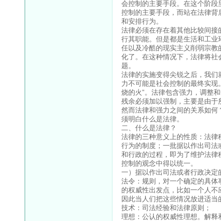
会控制的主要手段。在这个阶段
控制的主要手段，而站在法律背
和安排行为。
法律必须在存在着其他比较间接
行其职能。但是都是生活和工业
任以及冷酷的现实主义削弱宗教
化了。在这种情况下，法律将社
题。
法律的实施变得尖锐之后，我们
力不可能是社会控制的最终实现
烧的火”。法律包含强力，调整
残余必须加以强制，主要是由于
然而法律和强力之间的关系如何
须明白什么是法律。
二、什么是法律？
法律的三种意义上的性质：法律
行为的制度；一批据以作出司法
和行政的过程，即为了维护法律
控制的观念中得以统一。
一）据以作出司法或者行政决定
法令：规则，对一个确定的具体
的权威性出发点，比如一个人不
因此当人们把这些情况放进适当
技术：司法经验和法律原则；
理想：公认的权威性理想。解释