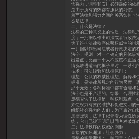
含强力，调整和安排必须最终的依
是由于所有的热都有服从的习惯。
然而法律和强力之间的关系如何？
么是法律。
二、什么是法律？
法律的三种意义上的性质：法律秩
度；一批据以作出司法或者行政决
为了维护法律秩序依照权威性的指
一）据以作出司法或者行政决定的
法令：规则，对一个确定的具体事
出发点，比如一个人不应该不正当
情况放进适当的框子里时，一系列
技术：司法经验和法律原则；
理想：公认的权威性理想。解释和
标准：是法律所规定的行为尺度，
那个无效；各种标准中都有合理和
法令也是不合理的。结果，合理性
庞德否认了法律是一种权利观点，
并使权力有效的维护和促进文明的
组织社会强力的人们，为了表达自
庞德强调，法律中记录着为理性所
统，它们已被证明足以同各种破坏
二）法律秩序的权威的渊源
直接的实际渊源：社会强力；
最终的实际渊源：一种同意；自由