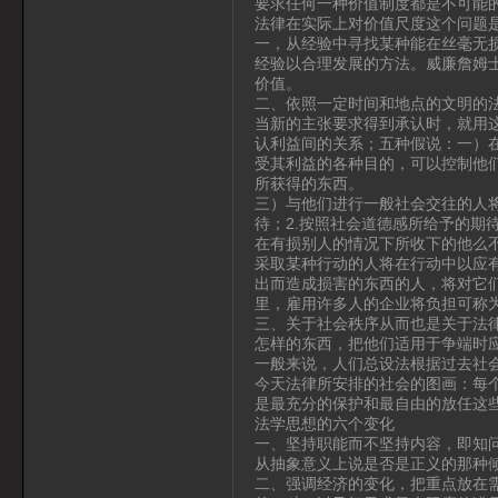
要求任何一种价值制度都是不可能
法律在实际上对价值尺度这个问题
一，从经验中寻找某种能在丝毫无
经验以合理发展的方法。威廉詹姆
价值。
二、依照一定时间和地点的文明的
当新的主张要求得到承认时，就用
认利益间的关系；五种假说：一）
受其利益的各种目的，可以控制他
所获得的东西。
三）与他们进行一般社会交往的人将
待；2.按照社会道德感所给予的期
在有损别人的情况下所收下的他么不
采取某种行动的人将在行动中以应有
出而造成损害的东西的人，将对它
里，雇用许多人的企业将负担可称
三、关于社会秩序从而也是关于法
怎样的东西，把他们适用于争端时
一般来说，人们总设法根据过去社
今天法律所安排的社会的图画：每
是最充分的保护和最自由的放任这
法学思想的六个变化
一、坚持职能而不坚持内容，即知
从抽象意义上说是否是正义的那种
二、强调经济的变化，把重点放在