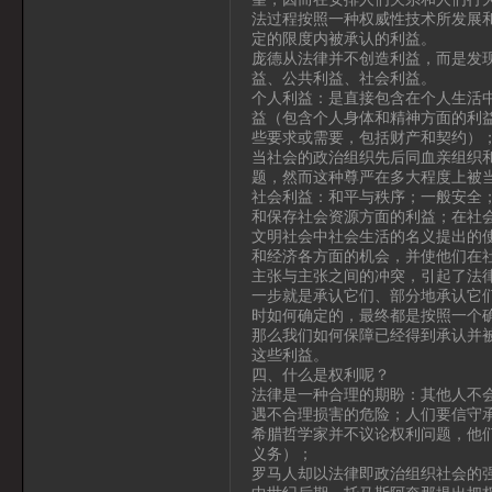
法过程按照一种权威性技术所发展
定的限度内被承认的利益。
庞德从法律并不创造利益，而是发
益、公共利益、社会利益。
个人利益：是直接包含在个人生活
益（包含个人身体和精神方面的利
些要求或需要，包括财产和契约）
当社会的政治组织先后同血亲组织
题，然而这种尊严在多大程度上被
社会利益：和平与秩序；一般安全
和保存社会资源方面的利益；在社
文明社会中社会生活的名义提出的
和经济各方面的机会，并使他们在
主张与主张之间的冲突，引起了法
一步就是承认它们、部分地承认它
时如何确定的，最终都是按照一个
那么我们如何保障已经得到承认并
这些利益。
四、什么是权利呢？
法律是一种合理的期盼：其他人不
遇不合理损害的危险；人们要信守
希腊哲学家并不议论权利问题，他
义务）；
罗马人却以法律即政治组织社会的