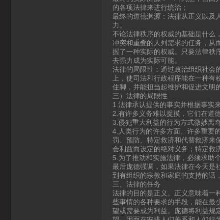
的各项法律来进行统治；
最终的道德渊源：法律从正义以及
力。
不论法律秩序的权威的基础是什么
冲突和重叠的人列需求的任务，从
握了一种实际的权威。只要法律秩
去强力成为实际可能。
法律的局限性：通过政治组织社会
上，使司法和行政程序能在一种有
住脚，并能担当起维护和促进文明
三）法律的局限性
1.法律承认提供的事实并根据事实
2.有许多义务难以捉摸，它们在道
3.侵犯重大利益的行为方式微妙离
4.人类行为的许多方面、许多重要
罚、预防、特定救济和代替救济来
会利益而设定的绝对义务；特定救
5.为了推动和实施法律，必须求助
最后庞德强调，如果法律在今天是
到有组织的宗教和家庭的支持的话
三、法律的任务
法律的目的是正义。正义意味着一
些事情的各种要求的手段，能在最
望或需要成为利益。庞德将利益规
望，因而在安排人们关系和人们行