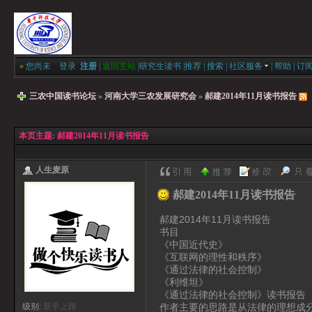
»
您尚未
登录
注册
|
返回主站
|
研究生读书
|
推荐
|
搜索
|
社区服务
|
帮助
|
订
三农中国读书论坛
»
河南大学三农发展研究会
»
郝建2014年11月读书报告
本页主题:
郝建2014年11月读书报告
人生麦原
郝建2014年11月读书报告
郝建2014年11月读书报告
书目
《中国近代史》
《互联网的理性和秩序》
《通过法律的社会控制》
《利维坦》
《通过法律的社会控制》读书报告
作者主要的思路是从法律的理想成
级别:
新手上路