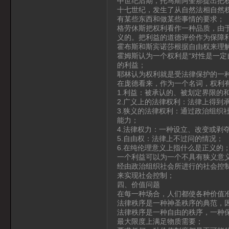
中世纪后期，托马斯阿奎那提出把
十七世纪，发生了从自然法相自然
有某些东西和做某些事情的要求；
格劳休斯把权利看作一种品质，由
义的。把利益的道德评价作为保障
霍布斯和斯宾诺莎根据自由权来理
霍姆斯认为一个权利是“对性是一定
的利益；
耶林认为权利就是受法律保护的一
在庞德看来，作为一个名词，权利
1.利益：被承认的、被划定界限的
2.广义上的法律权利：法律上得到
3.狭义的法律权利：通过政治组织
能力；
4.法律权力：一种设立、改变或剥
5.自由权：法律上不过问的情况；
6.在纯伦理意义上指什么是正义的
一个利益可以为一个不具有狭义意
经由政治组织社会所进行的社会控
来实现社会控制；
四、价值问题
在每一种场合，人们都使各种价值
法律秩序是一种神圣秩序的典范，
法律秩序是一种自由的秩序，一种
最大限度上满足物质需要；