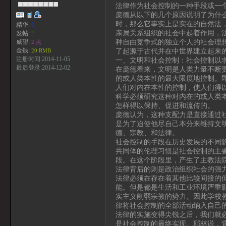
法律作为社会控制的一种手段或一
庞德从以下的几个原因说明了为什么
时，那么它事实上是实在的自然法，
精华:
0
亲属关系组织的社会中起着作用，法
发帖:
2
种自由竞争式的独立个人的社会理
威望:
2 点
了起源于古代并在中世界建立起来的
金钱:
20 RMB
注册时间:2014-11-05
一、文明和社会控制：社会控制以
最后登录:2014-12-02
在庞德看来，文明是人类力量不断
的或人类本性的最大限度地控制。
人们对内在本性的控制，使人们得
科学必须研究这种对内在的或人类
怎样得以保持、促进和流传的。
庞德认为，这种支配力是直接通过
是为了迫使他尽自己本分来维持文
德、宗教、和法律。
社会控制的手段在历史发展的不同
共同体的伦理习惯是社会控制的主
段。在这个阶段里，产生了主教法
法律背后的则是政治组织社会的强
法律必须在存在着其他比较间接的
能。但是都是生活和工业环境严重
实主义削弱宗教的势力。因此学校
律将社会控制的全部活动纳入自己
法律的实施变得尖锐之后，我们就
是社会控制的最终实现。耶林说，背