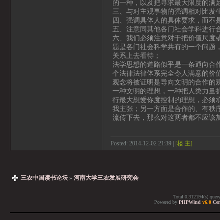
的一种，以及把寻求最大限度的满
三、与对主观事物的强调相对比发
四、强调具体人的具体要求，而不
五、注意同其他各门社会学科进行
六、我们必须注意对于把价值尺度
题是各门社会科学共有的一个问题
关系上去看待；
法学思想的道路似乎是一条通向合
个法律法律体系完全令人满意的价
观念将被证明是导向文明的合作的
一种文明的理想，一种把人类力量
行最大想爱你度控制的理想，必须
我主张；另一方面是合作的、有秩
流传下去，那么对这两者都不应该
Posted: 2014-12-02 21:39 |
[楼 主]
三农中国读书论坛
»
河南大学三农发展研究会
Total 0.312194(s) quer
Powered by
PHPWind
v6.0
Cer