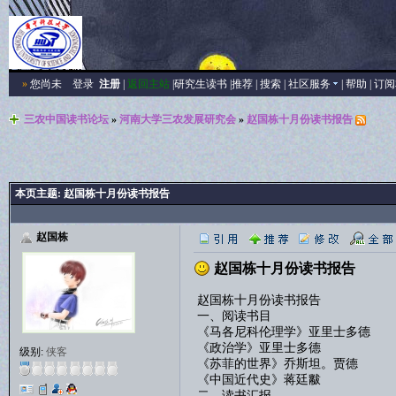
»
您尚未
登录
注册
|
返回主站
|
研究生读书
|
推荐
|
搜索
|
社区服务
|
帮助
|
订阅
三农中国读书论坛
»
河南大学三农发展研究会
»
赵国栋十月份读书报告
本页主题:
赵国栋十月份读书报告
赵国栋
赵国栋十月份读书报告
赵国栋十月份读书报告
一、阅读书目
《马各尼科伦理学》亚里士多德
《政治学》亚里士多德
级别:
侠客
《苏菲的世界》乔斯坦。贾德
《中国近代史》蒋廷黻
二、读书汇报