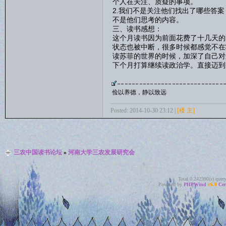
个人在关注、质疑的事项。
2.我们不是关注他们找出了哪些答
不是他们思考的内容。
三、读书感想：
这个月读书因为前面花费了十几天的
状态也被中断，很多时候都感觉不在
读苏菲的世界的时候，加深了自己对
下个月打算继续读政治学。直接迈到
俭以养德，静以致远
Posted: 2014-10-30 23:12 |
[楼 主]
三农中国读书论坛
»
河南大学三农发展研究会
Total 0.242390(s) quer
Powered by
PHPWind
v6.0
Cer