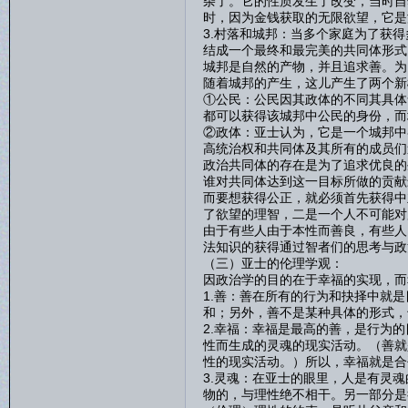
杂了。它的性质发生了改变，当时自
时，因为金钱获取的无限欲望，它是
3.村落和城邦：当多个家庭为了获
结成一个最终和最完美的共同体形式
城邦是自然的产物，并且追求善。为
随着城邦的产生，这儿产生了两个新
①公民：公民因其政体的不同其具体
都可以获得该城邦中公民的身份，而
②政体：亚士认为，它是一个城邦中
高统治权和共同体及其所有的成员们
政治共同体的存在是为了追求优良的
谁对共同体达到这一目标所做的贡献
而要想获得公正，就必须首先获得中
了欲望的理智，二是一个人不可能对
由于有些人由于本性而善良，有些人
法知识的获得通过智者们的思考与政
（三）亚士的伦理学观：
因政治学的目的在于幸福的实现，而
1.善：善在所有的行为和抉择中就
和；另外，善不是某种具体的形式，
2.幸福：幸福是最高的善，是行为
性而生成的灵魂的现实活动。（善就
性的现实活动。）所以，幸福就是合
3.灵魂：在亚士的眼里，人是有灵
物的，与理性绝不相干。另一部分是