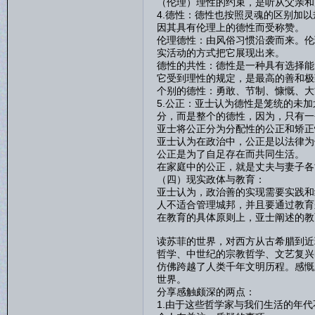
（伦理）理性的约束，是听从父亲和
4.德性：德性也按照灵魂的区别加
因其具有伦理上的德性而受称赞。
伦理德性：由风俗习惯沿袭而来。伦
实活动的方式把它展现出来。
德性的共性：德性是一种具有选择能
它受到理性的规定，是最高的善和极
个别的德性：勇敢、节制、慷慨、大
5.公正：亚士认为德性是笼统的未
分，而是整个的德性，因为，只有一
亚士将公正分为分配性的公正和矫正
亚士认为在政治中，公正是以法律为
公正是为了自足存在而共同生活。
在家庭中的公正，就是丈夫与妻子各
（四）现实政体与教育：
亚士认为，政治善的实现需要实践和
人不适合管理城邦，并且要通过教育
在教育的具体原则上，亚士阐述的教
读苏菲的世界，对西方从古希腊到近
哲学、中世纪的宗教哲学、文艺复兴
仿佛跨越了人类千年文明历程。感慨
世界。
分享感触颇深的两点：
1.由于这些哲学家与我们生活的年