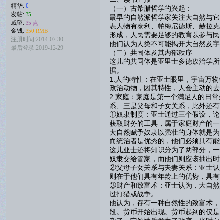
精华:
0
（一）古希腊哲学的兴起：
发帖:
35
最早的自然派哲学家关注大自然与它
威望:
35 点
表人物有泰利、帕梅尼德斯、赫拉克
金钱:
350 RMB
形成，人民需要足够的教育以参与民
注册时间:2014-07-30
他们认为人类不可能揭开大自然及宇
最后登录:2019-12-29
（二）共同体及其内部秩序
这儿的共同体是亚里士多德政治学所
据。
1.人的特性：在亚士眼里，宇宙万
政治动物，因其特性，人会主动的去
2.家庭：家庭是第一个满足人的日
系、三是父母和子女关系，此外还有
①奴隶制度：亚士通过三个假设，论
获取财务的工具，属于家庭财产的一
大自然赋予奴隶以强壮的身体就是为
而统治者是优秀的，他们必须具有能
这儿亚士还将知识分为了两部分，一
奴隶交给管家，而他们则应该抽出时
②父母子女关系与夫妻关系：亚士认
则在于他们具有年龄上的优势，具有
③财产和致富术：亚士认为，大自然
过打猎或战争。
他认为，存有一种自然性的致富术，
段。货币开始出现。货币起到的仅是