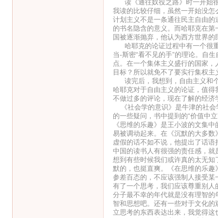
读《通往奴役之路》时一开始很好
我读的比较仔细，虽然一开始没怎
计划主义不是一条通往民主自由的
的书名隐含的意义。而哈耶克在第一
国被逐渐抛弃，他认为西方世界的
哈耶克的论证过程中有一个很重要
当-斯密“看不见的手”的理论。自
点。在一个集体主义盛行的国家，
目标？所以就免不了要实行集权主
读完后，我想到，自由主义和个
哈耶克对于自由主义的论证，值得
不做过多的评论，现在了解的经济
《社会学的意识》是牛津的社会学
的一些疑问，书中提到的“价值中立
《思维的乐趣》是王小波的文集中
易被调动起来。在《沉默的大多数
虚假的话不如不说，他提出了话语
中国的读书人有很强的责任感，就
想到有些时候我们或许真的太无知
默的，也挺直爽。《在思维的乐趣
参差百态的，不应该强制人接受某
有了一个思考，我们应该尊重别人
分子最不幸的年代就是没有理智的
智和思想吧。还有一些对于文化的
立思考的东西表达出来，我觉得这