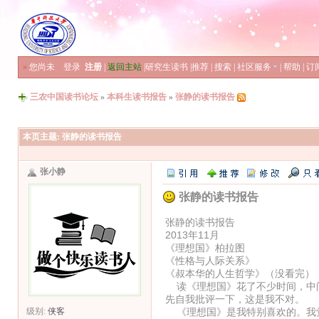
»
您尚未
登录
注册
|
返回主站
|
研究生读书
|
推荐
|
搜索
|
社区服务
|
帮助
|
订
三农中国读书论坛
»
本科生读书报告
»
张静的读书报告
本页主题:
张静的读书报告
张小静
张静的读书报告
张静的读书报告
2013年11月
《理想国》柏拉图
《性格与人际关系》
《叔本华的人生哲学》（没看完）
读《理想国》花了不少时间，中间
先自我批评一下，这是我不对。
《理想国》是我特别喜欢的。我觉
级别:
侠客