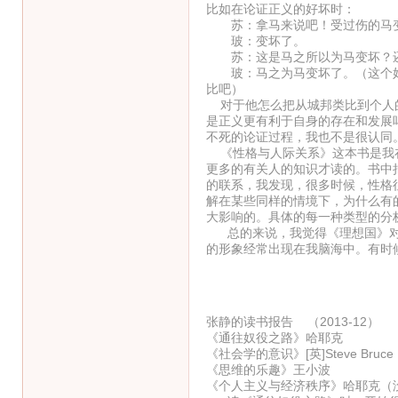
比如在论证正义的好坏时：
苏：拿马来说吧！受过伤的马变
玻：变坏了。
苏：这是马之所以为马变坏？还
玻：马之为马变坏了。（这个好
比吧）
对于他怎么把从城邦类比到个人的
是正义更有利于自身的存在和发展
不死的论证过程，我也不是很认同
《性格与人际关系》这本书是我在
更多的有关人的知识才读的。书中
的联系，我发现，很多时候，性格
解在某些同样的情境下，为什么有
大影响的。具体的每一种类型的分
总的来说，我觉得《理想国》对
的形象经常出现在我脑海中。有时
张静的读书报告 （2013-12）
《通往奴役之路》哈耶克
《社会学的意识》[英]Steve Bruce
《思维的乐趣》王小波
《个人主义与经济秩序》哈耶克（