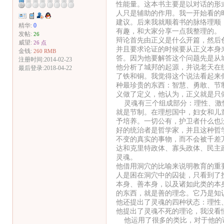
性能量。这本书主要是以对话的形
人只是辅助的作用。我一开始看的
建议。后来我就顺着书的脉络理顺
精华:
0
有趣，和大家分享一点我整理的。
发帖:
26
辩论首先由正义是什么开篇，然后
威望:
26 点
并且要求论证的时候要从正义本身
金钱:
260 RMB
答。因为他要解答这个问题先是从
注册时间:2014-02-23
他分析了城邦的起源，并说老天在
最后登录:2018-04-22
了铁和铜。我觉得这个说法看起来
种最珍贵的东西：智慧、勇敢、节
义做了定义，他认为，正义就是只
灵魂有三个组成部分：理性、激情
就是节制。在理想国中，妇女和儿
予培养。一切公有，护卫者什么也
好的统治者是哲学家，并且这种哲
不变的真实的事物，而不会被千差
达和克里特政体、寡头政体、民主
灵魂。
他借用洞穴的比喻来说明教育的重
人是困在洞穴中的囚徒，只看到了
本身、善本身，以及诸如此类的本
的东西，就是善的理念。它乃是知
他还提出了灵魂的四种状态：理性
他提出了灵魂不死的理论，我没看
他运用了很多的类比，对于他的论