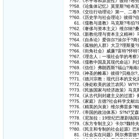
??57.《不平等和异质性》彼特?布
??58.《论集体记忆》莫里斯?哈布
??59.《交往行动理论》第一、二卷
??60.《历史学与社会理论》彼得?
61.《儒教与道教》马克斯?韦伯?
??62.《奢侈与资本主义》维尔纳?
??63.《新教伦理与资本主义精神》
??64.《自杀论》爱弥尔?涂尔干?
??65.《孤独的人群》大卫?理斯曼
??66.《街角社会》威廉?富特?怀
??67.《理念人：一项社会学的考
??68.《儒教中国及其现代命运》
??69.《信任》弗朗西斯?福山?海
??70.《神圣的帷幕》彼得?贝格尔
??71.《德川宗教：现代日本的文
??72.《身处欧美的波兰农民》W?
??73.《民族国家与经济政策》马克
??74.《从古代到封建主义的过渡
??75.《家庭》古德?社会科学文献
??76.《精英的兴衰》维尔弗雷多?
??77.《帝国的政治体系》S?N?
??78.《尼加拉：19世纪巴厘剧
??79.《东方专制主义》卡尔?魏特
??80.《民主和专制的社会起源》巴
81.《社会实在问题》阿尔弗雷德