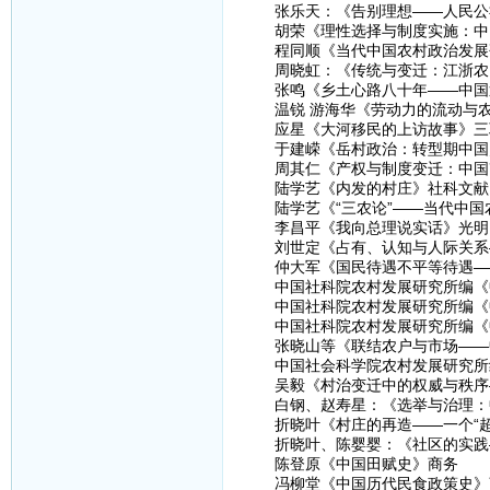
张乐天：《告别理想——人民公社
胡荣《理性选择与制度实施：中国
程同顺《当代中国农村政治发展
周晓虹：《传统与变迁：江浙农民
张鸣《乡土心路八十年——中国近
温锐 游海华《劳动力的流动与农
应星《大河移民的上访故事》三
于建嵘《岳村政治：转型期中国乡
周其仁《产权与制度变迁：中国
陆学艺《内发的村庄》社科文献
陆学艺《“三农论”——当代中国
李昌平《我向总理说实话》光明
刘世定《占有、认知与人际关系—
仲大军《国民待遇不平等待遇——
中国社科院农村发展研究所编《中
中国社科院农村发展研究所编《中
中国社科院农村发展研究所编《中
张晓山等《联结农户与市场——中
中国社会科学院农村发展研究所组
吴毅《村治变迁中的权威与秩序—
白钢、赵寿星：《选举与治理：中
折晓叶《村庄的再造——一个“超
折晓叶、陈婴婴：《社区的实践—
陈登原《中国田赋史》商务
冯柳堂《中国历代民食政策史》