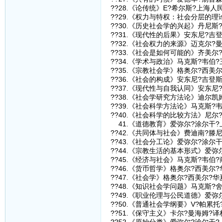
??28.《论传统》E?希尔斯?上海人
??29.《权力与特权：社会分层的
??30.《历史社会学的兴起》丹尼斯
??31.《现代性的后果》安东尼?吉
??32.《社会权力的来源》迈克尔?
??33.《社会是如何可能的》齐美
??34.《学术与政治》马克斯?韦伯
??35.《宗教社会学》格奥尔?西美
??36.《社会的构成》安东尼?吉登
??37.《现代性与自我认同》安东尼
??38.《社会学研究方法论》迪尔
??39.《社会科学方法论》马克斯
??40.《社会科学的比较方法》尼尔
41.《道德教育》爱弥尔?涂尔干?
??42.《共同体与社会》费迪南?滕
??43.《社会分工论》爱弥尔?涂尔
??44.《宗教生活的基本形式》爱弥
??45.《经济与社会》马克斯?韦伯
??46.《货币哲学》格奥尔?西美尔
??47.《社会学》格奥尔?西美尔?
??48.《知识社会学问题》马克斯?
??49.《职业伦理与公民道德》爱弥
??50.《普通社会学纲要》V?帕累
??51.《保守主义》卡尔?曼海姆?