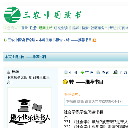
»
您尚未
登录
注册
|
返回主站
|
研究生读书
|
推荐
|
搜索
|
社区服务
|
帮助
|
订阅
三农中国读书论坛
»
本科生读书报告
»
转 ——推荐书目
本页主题:
转 ——推荐书目
桂华
毛主席是太阳 照到哪里那里
转 ——推荐书目
亮！
管理提醒：
本帖被 陈锋 设置为精华(2008-04-17)
社会学系学生阅读书目
??
??1.《社会学》戴维?波普诺?辽
??2.《社会学主要思潮》雷蒙?阿