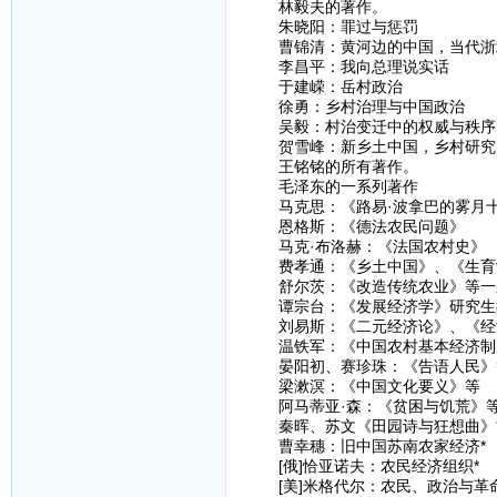
林毅夫的著作。
朱晓阳：罪过与惩罚
曹锦清：黄河边的中国，当代浙
李昌平：我向总理说实话
于建嵘：岳村政治
徐勇：乡村治理与中国政治
吴毅：村治变迁中的权威与秩序
贺雪峰：新乡土中国，乡村研究的
王铭铭的所有著作。
毛泽东的一系列著作
马克思：《路易·波拿巴的雾月
恩格斯：《德法农民问题》
马克·布洛赫：《法国农村史》
费孝通：《乡土中国》、《生育
舒尔茨：《改造传统农业》等一
谭宗台：《发展经济学》研究生
刘易斯：《二元经济论》、《经
温铁军：《中国农村基本经济制度
晏阳初、赛珍珠：《告语人民》
梁漱溟：《中国文化要义》等
阿马蒂亚·森：《贫困与饥荒》
秦晖、苏文《田园诗与狂想曲》
曹幸穗：旧中国苏南农家经济*
[俄]恰亚诺夫：农民经济组织*
[美]米格代尔：农民、政治与革命