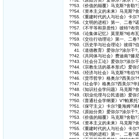
??52.《原始分类》爱弥尔?涂尔干
??53.《价值的颠覆》马克斯?舍勒
??54.《资本主义的未来》马克斯?
??55.《重建时代的人与社会》卡尔
??56.《文明的进程》第一、二卷?
??57.《不平等和异质性》彼特?布
??58.《论集体记忆》莫里斯?哈布
??59.《交往行动理论》第一、二卷
??60.《历史学与社会理论》彼得?
41.《道德教育》爱弥尔?涂尔干?
??42.《共同体与社会》费迪南?滕
??43.《社会分工论》爱弥尔?涂尔
??44.《宗教生活的基本形式》爱弥
??45.《经济与社会》马克斯?韦伯
??46.《货币哲学》格奥尔?西美尔
??47.《社会学》格奥尔?西美尔?
??48.《知识社会学问题》马克斯?
??49.《职业伦理与公民道德》爱弥
??50.《普通社会学纲要》V?帕累
??51.《保守主义》卡尔?曼海姆?
??52.《原始分类》爱弥尔?涂尔干
??53.《价值的颠覆》马克斯?舍勒
??54.《资本主义的未来》马克斯?
??55.《重建时代的人与社会》卡尔
??56.《文明的进程》第一、二卷?