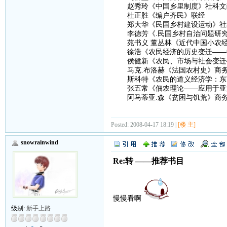
赵秀玲《中国乡里制度》社科文
杜正胜《编户齐民》联经
郑大华《民国乡村建设运动》社
李德芳《.民国乡村自治问题研究
苑书义 董丛林《近代中国小农经
徐浩《农民经济的历史变迁——中
侯健新《农民、市场与社会变迁—
马克.布洛赫《法国农村史》商务
斯科特《农民的道义经济学：东南
张五常《佃农理论——应用于亚洲
阿马蒂亚.森《贫困与饥荒》商
Posted: 2008-04-17 18:19 |
[楼 主]
snowrainwind
Re:转 ——推荐书目
慢慢看啊
级别:
新手上路