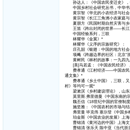
孙达人：《中国农民变迁史》，中
中国乡村社会研究丛书，中华书
黄宗智《华北的小农经济与社会
黄宗智《长江三角洲小农家庭与乡
夏朋方《民国时期自然灾害与乡
王笛《跨出封闭的世界——长江上游区
中国经验系列，三联
林耀华《金翼》*
林耀华《义序的宗族研究》：
庄孔韶《银翅：中国的地方社会与
项飚《跨越边界的社区：北京“浙
黄树民《林村的故事：一九四九
[美]马若孟：《中国农民经济》，
费孝通《江村经济——中国农民的生
通文集》*
费孝通《乡土中国》，三联，又《
村》等均可一观*
梁漱溟《乡村建设理论》，山东人
莫里斯.弗里德曼《中国东南的宗
魏丕信《18世纪中国的官僚制度
施坚雅：《中国农村的市场与结构
弗里曼 毕克伟 塞尔登《中国乡村
珀金斯《中国农业的发展》上海
曹锦清《黄河边的中国》上海文
曹锦清 张乐天 陈中亚《当代浙北