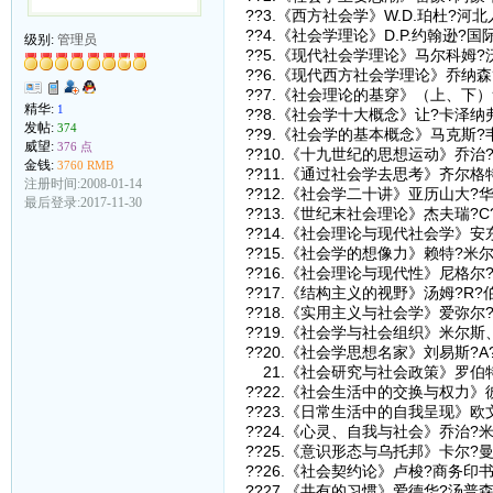
??3.《西方社会学》W.D.珀杜?河
??4.《社会学理论》D.P.约翰逊?
级别:
管理员
??5.《现代社会学理论》马尔科姆?
??6.《现代西方社会学理论》乔纳
??7.《社会理论的基穿》（上、下
精华:
1
??8.《社会学十大概念》让?卡泽纳
发帖:
374
??9.《社会学的基本概念》马克斯
威望:
376 点
??10.《十九世纪的思想运动》乔治
金钱:
3760 RMB
??11.《通过社会学去思考》齐尔
注册时间:2008-01-14
??12.《社会学二十讲》亚历山大?
最后登录:2017-11-30
??13.《世纪末社会理论》杰夫瑞?
??14.《社会理论与现代社会学》
??15.《社会学的想像力》赖特?米
??16.《社会理论与现代性》尼格尔
??17.《结构主义的视野》汤姆?R
??18.《实用主义与社会学》爱弥尔
??19.《社会学与社会组织》米尔
??20.《社会学思想名家》刘易斯?
21.《社会研究与社会政策》罗伯
??22.《社会生活中的交换与权力》
??23.《日常生活中的自我呈现》欧
??24.《心灵、自我与社会》乔治?
??25.《意识形态与乌托邦》卡尔?
??26.《社会契约论》卢梭?商务印
??27.《共有的习惯》爱德华?汤普