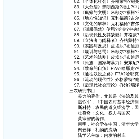
82.《个体化社会》齐格蒙特?鲍曼
83.《大分裂》弗朗西斯?福山?
84.《疯癫与文明》米歇尔?福柯?
85.《地方性知识》克利福德?吉
86.《文化的解释》克利福德?吉
87.《驯服偶然》伊恩?哈金?中央
88.《后现代性及其缺憾》齐格蒙
89.《立法者与阐释者》齐格蒙特
90.《实践与反思》皮埃尔?布迪
91.《规训与惩罚》米歇尔?福柯?
92.《艺术的法则》皮埃尔?布迪
93.《民族－国家与暴力》安东尼
94.《致命的自负》F?A?哈耶克
95.《通往奴役之路》F?A?哈耶
96.《流动的现代性》齐格蒙特?
97.《后现代社会理论》乔治?瑞泽
三农研究书目
苏力的著作，尤其是《法治及其本
温铁军，《中国农村基本经济制
斯科特：农民的道义经济学，国
杜赞奇：文化、权力与国家
黄宗智的著作。
阎明，社会学在中国，清华大学
阎云祥：礼物的流动
陆学艺主编：内发的村庄