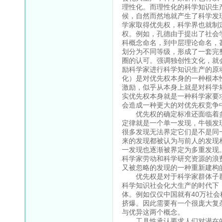
理性化。而理性化的科学知识生
候，自然而然地就产生了科学发
学家取得优先权，科学界也就制
权。例如，孔德由于提出了社会
科概念命名，到中层理论命名，
划分为不同等级，形成了一套完
圈的认可。强调独创性文化，就
励科学家进行科学知识生产的原
化）是对优先权本身的一种根本
激励，似乎从本身上就是对科学
实优先权本身就是一种科学家要
会造成一种更大的对优先权竞争
优先权的确定标准还面临着多
定律就是一个单一发现，牛顿发
很多发现无法界定它们是不是同
来的发现都被认为与前人的发现
一发现也逐渐被界定为多重发现
科学家劳动和科学研究资源的浪
又被忽略的发现的一种重新建构
优先权是对于科学家群体子群
科学知识社会化大生产的时代下
体。例如仅仅中国就有40万社
挤爆。因此需要有一个很庞大复
与优异这两个概念。
工具性承认要求人们对潜在的