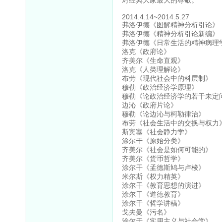
2014.4.14~2014.5.27
弗洛伊德《图解精神分析引论》
弗洛伊德《精神分析引论新编》
弗洛伊德《日常生活的精神病理
洛克《政府论》
齐美尔《生命直观》
洛克《人类理解论》
布劳《现代社会中的科层制》
穆勒《政治经济学原理》
穆勒《论政治经济学的若干未定
边沁《政府片论》
穆勒《论边沁与柯勒律治》
布劳《社会生活中的交换与权力
斯宾塞《社会静力学》
涂尔干《原始分类》
齐美尔《社会是如何可能的》
齐美尔《货币哲学》
涂尔干《孟德斯鸠与卢梭》
米尔斯《权力精英》
涂尔干《教育思想的演进》
涂尔干《道德教育》
涂尔干《哲学讲稿》
戈夫曼《污名》
涂尔干《实用主义与社会学》