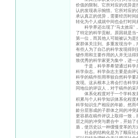
价值的限制。它所对应的优异是
认的发现表示惋惜。它所对应的
承认真正的优异，需要经历时间
转化为个人成就中间也会打时间
科学界还出现了“马太效应”，
了特定的科学贡献。原因就是当
第一位，而其他人可能被认为是
家群体关注到。多重发现当中，
有些人为了自己的科学发现得到
键作用和主要作用的人并无法得
致优秀的科学家更为集中，进一
于是，科学界希望通过科学共
科学杂志。科学杂志主要是由评
科学的稿件拒用率较自然科学要
发现。这从根本上将会打击科学
同地位的评议人，对于稿件的采
体系化程度对于一个学科发展
积累与个人科学知识体系化程度
科学知识生产相应的年龄。然而
龄分层形成的子群体之间的冲突
更容易在稿件评议上取得一致，
层之间的冲突与磨合中，开始了
盾，使历史以一种缓慢变革的方
社会的结构化是为了顺应社会
可以归结为理性化无法规训社会