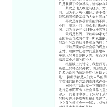
只是获得了经验基模，情感储存
其次是他人教化与经历。对于
同。因为他人教化和经历并不像
能说相同经验基模的人会对同样
再次是身体器官官能的不同。
不同，嗅觉不同，那么他们所获
同。因为很难寻找到身体器官官
最后是基因。假如科学家对于基
基因将会导致两个非一卵双生的
卵双生的双胞胎具备相近的行为
假如用现象学社会学的观点来
么对于现象学社会学的重新建构
平情境的考量范围之内。然而这
情境完全相同的两个人。
根据以上的讨论，我想我可以
所披上的神圣的外衣”。规律性
许多结论性的预测最终也被历史
是“一切虚伪都是人们为自己的
非理性的解释方法的崇拜或许都
同时也可以回应一下胡诗情同
进行思考而写出《社会世界的意
涂尔干的著作中读出了涂尔干从
的时候也只是略有吐槽而放过了
中之前的槽点会一一解决，或许
对经典大家最大的尊敬。