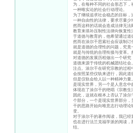
为，在每种不同的社会形态下，
一种唯实论的社会行动理论。
为了继续追求社会稳态的目标，
一种自由性的法律，要求尽量少
然而这样的话就会造成法律无法
教育来填补压制性法律向恢复性
于道德与教育的，他希望通过道
然而在涂尔干思索社会应该制订
就是道德的合理性的问题，究竟
就是与传统的合理衔接与变革。
对道德的发展历程做出一个研究
道德来源于传统的机械团结社会
注点。涂尔干在研究宗教的过程
会按照某些仪轨来进行，因此道
但是仪轨会给人以一种精神力量
是现实世界，另一个是人意念中
体现在了涂尔干的绝唱《宗教生
因此，这就在根本上否认了涂尔
个部分，一个是现实世界部分，
干的思路开始向唯意志行动理论
变。
对于涂尔干的著作阅读，我已经
也在进行法兰克福学派的阅读，
结。