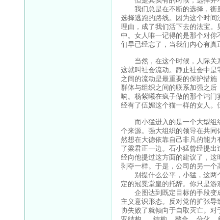
我们总是在不断的选择，衡量不
选择逃跑的路线。因为这个时间
理由，成了我们活下去的法宝。
中。女人唯一记得的是那个对你
们早已经忘了，当我们内心有真
当然，在这个时候，人际关系已
这就叫社会流动。静止社会中是
之间的流动是最重要的保护措施
群体与组织之间的联系加强之后
响。杨紫曦在疯子做的那个鸿门
经有了伍媚这个猫一样的女人。
而小猛进入的是一个大型组织
个来源。强大组织的领导在共同
然想在大德依靠自己非凡的能力
了梁君正一边。石小猛曾经提出
经向他提过这方面的建议了，这
剥夺一样。于是，公司的另一个
别提什么公平，小猛，这两个
定的冠冕堂皇的托辞。你只是游
企图达到既定目标的手段变成
主义意识形态。反对党的扩张导
协失败了就倾向于自取灭亡。对
亚结构 结构 整合 分化 