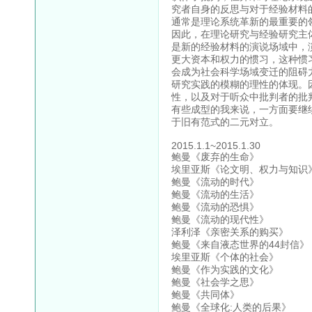
究者自身的反思与对于经验材料
通常是理论系统革新的最重要的
因此，在理论研究与经验研究主
是新的经验材料的演说场域中，
更大资本和权力的惯习，这种惯
会成为社会科学场域变迁的阻碍
研究实践的模糊的理性的体现。
性，以及对于听众中批判者的批
有些成型的我来说，一方面要继
于旧有范式的二元对立。
2015.1.1~2015.1.30
鲍曼《废弃的生命》
埃里亚斯《论文明、权力与知识
鲍曼《流动的时代》
鲍曼《流动的生活》
鲍曼《流动的恐惧》
鲍曼《流动的现代性》
泽利泽《亲密关系的购买》
鲍曼《来自液态世界的44封信》
埃里亚斯《个体的社会》
鲍曼《作为实践的文化》
鲍曼《社会学之思》
鲍曼《共同体》
鲍曼《全球化:人类的后果》