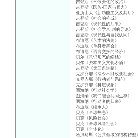
吉登斯《气候变化的政治》
吉登斯《民族-国家与暴力》
亚历山大《新功能主义及其后》
吉登斯《社会的构成》
吉登斯《现代性的后果》
吉登斯《社会学:批判的导论》
吉登斯《现代性与自我认同》
布迪厄《艺术的法则》
布迪厄《单身者舞会》
布迪厄《语言交换的经济》
贝尔《意识形态的终结》
贝尔《资本主义文化矛盾》
吉登斯《第三条道路》
克罗齐耶《法令不能改变社会》
克罗齐耶《行动者与系统》
克罗齐耶《科层现象》
图海纳《行动社会学》
图海纳《我们能否共同生存》
图海纳《行动者的归来》
布迪厄《继承人》
贝克《全球热恋》
贝克《风险社会》
贝克《全球风险社会》
贝克《个体化》
哈贝马斯《公共领域的结构转型