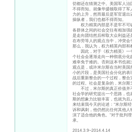
切都还在猜测之中。美国军人治
不得而知。就像华盛顿取得了军
力的上升，然而最后是军官退出
操纵者，我们也都不得而知。
权力精英内部是不是牢不可破
各群体之间的社会交往有相加强
是走向团结然后榨取大众利益还
在布劳等人的观点当中，冲突会
那么，我认为，权力精英内部和
因此，对于《权力精英》一书
个社会会逐渐走向一种彻底分化
难幸免于难的。否则这本书也就
观点是，或许米尔斯在当时美国
小的片段，是美国社会分化的表
战后重新整合的一个过程，整合
的过程。社会是复杂的，米尔斯
不过，米尔斯的真正价值并不
社会学的研究提出一个思路，也
斯的想象力比较丰富，也就为后
来结束我今天的论述：“米尔斯
诉和讽刺，他仍然比任何其他人
演了适合他的角色。”对于批判
承。
2014.3.9~2014.4.14