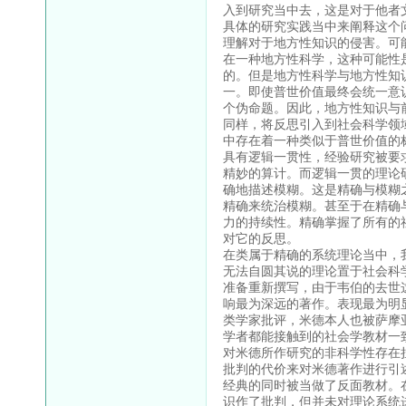
入到研究当中去，这是对于他者
具体的研究实践当中来阐释这个
理解对于地方性知识的侵害。可
在一种地方性科学，这种可能性
的。但是地方性科学与地方性知
一。即使普世价值最终会统一意
个伪命题。因此，地方性知识与
同样，将反思引入到社会科学领
中存在着一种类似于普世价值的
具有逻辑一贯性，经验研究被要
精妙的算计。而逻辑一贯的理论
确地描述模糊。这是精确与模糊
精确来统治模糊。甚至于在精确
力的持续性。精确掌握了所有的
对它的反思。
在类属于精确的系统理论当中，
无法自圆其说的理论置于社会科
准备重新撰写，由于韦伯的去世
响最为深远的著作。表现最为明
类学家批评，米德本人也被萨摩
学者都能接触到的社会学教材一
对米德所作研究的非科学性存在
批判的代价来对米德著作进行引
经典的同时被当做了反面教材。
识作了批判，但并未对理论系统