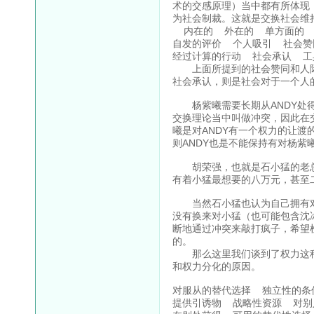
术的交感原理）当中都有所体现
为社会制裁。这就是交换社会维
内在的 外在的 单方面的
自发的评价 个人吸引 社会赞
经过计算的行动 社会承认 工
上面所提到的社会赞同和人际
社会承认，则是社会对于一个人
杨紫曦需要长期从ANDY处得到
交换理论当中叫做冲突，因此在
曦是对ANDY有一个权力的让渡
则ANDY也是不能保持有对杨紫
胡荣强，也就是石小猛的老总
有着小猛最想要的八万元，甚至
当然石小猛也认为自己拥有对
没有换来对小猛（也可能包含沈
断地通过冲突来敲打疯子，希望
的。
那么这里我们谈到了权力这种
和权力分化的原因。
对服从的替代选择 独立性的条
提供引诱物 战略性资源 对别