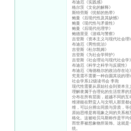
布迪厄《实践感》
格尔茨《文化的解释》
斯特劳斯《忧郁的热带》
鲍曼《后现代性及其缺憾》
鲍曼《现代性与矛盾性》
鲍曼《后现代伦理学》
鲍德里亚《游戏与警察》
吉登斯《资本主义与现代社会理
布迪厄《男性统治》
吉登斯《杜尔凯姆》
吉登斯《为社会学辩护》
吉登斯《社会理论与现代社会学
布迪厄《科学之科学与反观性》
布迪厄《海德格尔的政治存在论
究竟需不需要一种自圆其说的理
社会学系12级读书会 李尧
现代性需要从原始社会到资本主
理解隶属于合理化的生活世界的
分布在所有层面，超越不同的互
维潜能在野蛮人与文明人那里都
维，可以分辨出同质与异质，等
原始思维是将现象之间的关系相
格化。这被哈贝马斯称作是平均
而世界被想象物所装饰。这就是
统。