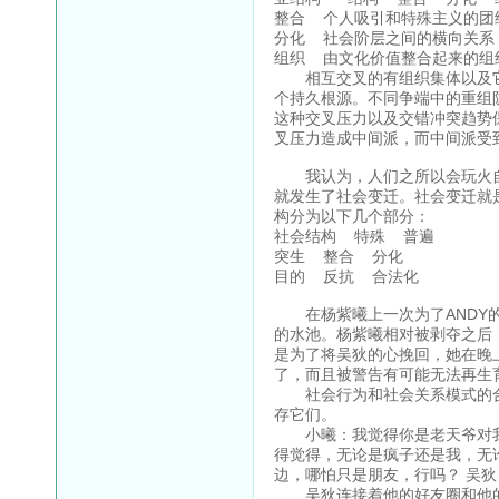
整合 个人吸引和特殊主义的团
分化 社会阶层之间的横向关系
组织 由文化价值整合起来的组
相互交叉的有组织集体以及它
个持久根源。不同争端中的重组
这种交叉压力以及交错冲突趋势
叉压力造成中间派，而中间派受
我认为，人们之所以会玩火自
就发生了社会变迁。社会变迁就
构分为以下几个部分：
社会结构 特殊 普遍
突生 整合 分化
目的 反抗 合法化
在杨紫曦上一次为了ANDY的
的水池。杨紫曦相对被剥夺之后
是为了将吴狄的心挽回，她在晚
了，而且被警告有可能无法再生
社会行为和社会关系模式的合
存它们。
小曦：我觉得你是老天爷对我
得觉得，无论是疯子还是我，无
边，哪怕只是朋友，行吗？ 吴
吴狄连接着他的好友圈和他的