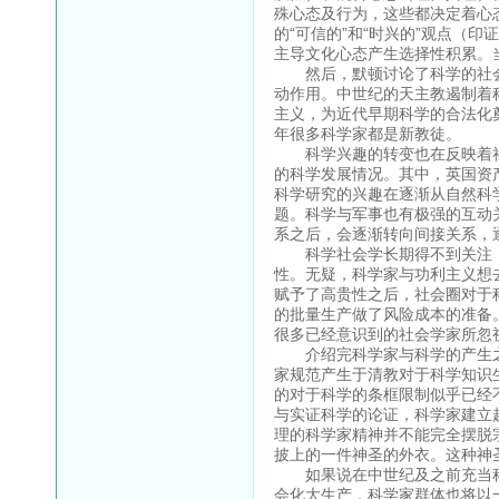
殊心态及行为，这些都决定着心
的“可信的”和“时兴的”观点（
主导文化心态产生选择性积累。
然后，默顿讨论了科学的社会
动作用。中世纪的天主教遏制着
主义，为近代早期科学的合法化
年很多科学家都是新教徒。
科学兴趣的转变也在反映着社
的科学发展情况。其中，英国资
科学研究的兴趣在逐渐从自然科
题。科学与军事也有极强的互动
系之后，会逐渐转向间接关系，
科学社会学长期得不到关注，
性。无疑，科学家与功利主义想
赋予了高贵性之后，社会圈对于
的批量生产做了风险成本的准备
很多已经意识到的社会学家所忽
介绍完科学家与科学的产生之
家规范产生于清教对于科学知识
的对于科学的条框限制似乎已经
与实证科学的论证，科学家建立
理的科学家精神并不能完全摆脱
披上的一件神圣的外衣。这种神
如果说在中世纪及之前充当科
会化大生产，科学家群体也将以