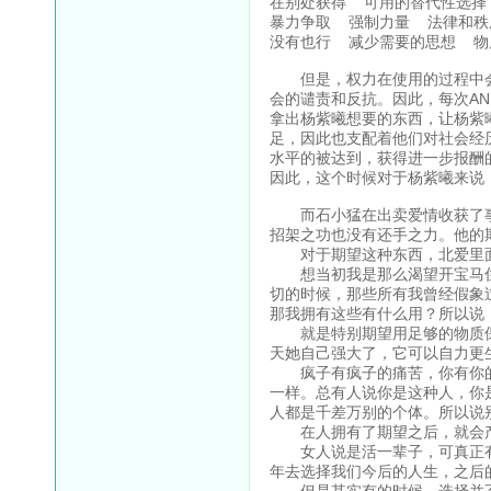
在别处获得 可用的替代性选择
暴力争取 强制力量 法律和秩
没有也行 减少需要的思想 物
但是，权力在使用的过程中会
会的谴责和反抗。因此，每次AN
拿出杨紫曦想要的东西，让杨紫
足，因此也支配着他们对社会经
水平的被达到，获得进一步报酬
因此，这个时候对于杨紫曦来说
而石小猛在出卖爱情收获了事
招架之功也没有还手之力。他的
对于期望这种东西，北爱里面
想当初我是那么渴望开宝马住
切的时候，那些所有我曾经假象
那我拥有这些有什么用？所以说
就是特别期望用足够的物质保
天她自己强大了，它可以自力更
疯子有疯子的痛苦，你有你的
一样。总有人说你是这种人，你
人都是千差万别的个体。所以说
在人拥有了期望之后，就会
女人说是活一辈子，可真正有价
年去选择我们今后的人生，之后
但是其实有的时候，选择并不