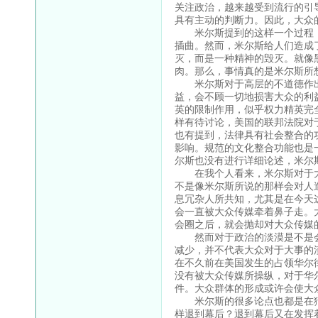
关注政治，越来越受到流行的引
具有主动的判断力。因此，大众
米尔斯提到的这样一个过程，
插曲。然而，米尔斯给人们造成
灭，而是一种精神的毁灭。就像
肉。那么，事情真的是米尔斯所
米尔斯对于高层的不道德作出
益，会不顾一切地损害大众的利
英的限制作用，似乎权力精英完
样有待讨论，美国的联邦法院对
也有提到，法律具有社会整合的
影响。规范的文化整合功能也是
尔斯也没有进行详细论述，米尔
在我个人看来，米尔斯对于大
不是像米尔斯所说的那样会对人
息冗杂人所共知，尤其是在今天
会一直被大众传媒牵着鼻子走。
会圈之后，就会抛却对大众传媒
然而对于政治的淡漠是不是会
减少，并不代表大众对于大事的
在不久前在美国发生的占领华尔
没有被大众传媒所操纵，对于华
件。大众群体的形成或许会使大
米尔斯的很多论点也都是在猜
样退到幕后？退到幕后又在发挥