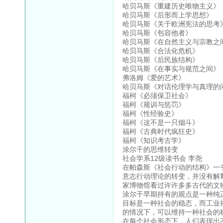
哈贝马斯《重建历史唯物主义》
哈贝马斯《后形而上学思想》
哈贝马斯《关于欧洲宪法的思考
哈贝马斯《包容他者》
哈贝马斯《在自然主义与宗教之
哈贝马斯《合法化危机》
哈贝马斯《后民族结构》
哈贝马斯《在事实与规范之间》
弗洛姆《爱的艺术》
哈贝马斯《对话伦理学与真理的
福柯《必须保卫社会》
福柯《规训与惩罚》
福柯《性经验史》
福柯《这不是一只烟斗》
福柯《古典时代疯狂史》
福柯《知识考古学》
涂尔干的思维转变
社会学系12级读书会 李尧
在帕森斯《社会行动的结构》一
意志行动理论的转变，并没有解
家博物馆看过许许多多古代的文
涂尔干早期持有的观点是一种纯
目标是一种社会的稳态，而工业
的情况下，可以维持一种社会的
在每个社会形态下，人们表现出