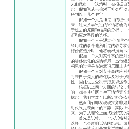
人们做出一个决策时，会根据自
此，假如说从韦伯对于社会行动
得到以下几个假定：
假如一个人是通过目的理性来
来，过去所尝试过的试错将会为
于过去的原因和结果的分析，一
断和应对手段的选择。
假如一个人是通过价值理性来
经历过的事件他所听过的教导将
行价值选择时，他将会根据自己
假如一个人对某件事的应对是
的潜移默化的感情积累，当他经
积累的过程是在潜意识层面上进
假如一个人对某件事的应对是
将来自于先人的教化以及对于仪
性，因此也是受制于潜意识运作
根据以上四个方面的讨论，我
响，都会使得两个生平情境完全
据此，我们大致可以断定舒茨依
然而我们却发现现实并非如此
时代只是表面上的平静，实际上
来。为了从理论上面找出舒茨的
首先是试错。一个人试错时的
选择，也会影响试错的结果。因
经历生平情境但是在其试错时只