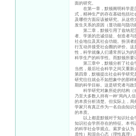
面的研究。
在第一章，默顿阐明科学是历
式，精神生产的存在基础包括社
及哪些方面应该被研究。从这些
发生关系的原因（显功能与隐功
第二章，默顿引用了兹纳尼茨
者、学派的忠诚信徒、创造者与
社会地位及其社会功能。扮演者
行互动并接受社会圈的评价。这
性，科学就像人们通常所认为的
科学生产的科学性。而默顿所要
第三章中，默顿分析了社会学
当然，最后社会科学之间又重新
第四章，默顿提出社会科学研究
研究往往就会不如想象中的那样
期的科学目标。这是研究者与政
科学研究对象所处的结构（或
乃至大多数人持有一种“局内人信
的本质分析清楚。但实际上，局
学家只有真正作为一名自由知识
的本质。
以上都是默顿对于知识社会学
知识社会学所存在的特征。本书
的科学社会学观点。索罗金认为
质性）和混合心态（理性真理）