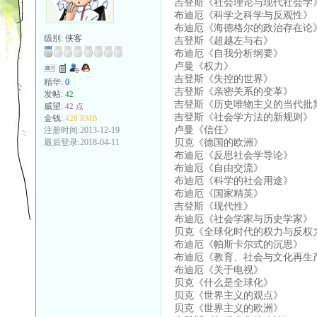
吉登斯《社会理论与现代社会学
布迪厄《科学之科学与反观性》
布迪厄《海德格尔的政治存在论
级别:
侠客
吉登斯《超越左与右》
布迪厄《自我分析纲要》
卢曼《权力》
吉登斯《失控的世界》
精华:
0
吉登斯《亲密关系的变革》
发帖:
42
吉登斯《历史唯物主义的当代批
威望:
42 点
吉登斯《社会学方法的新规则》
金钱:
420 RMB
卢曼《信任》
注册时间:2013-12-19
贝克《德国的欧洲》
最后登录:2018-04-11
布迪厄《反思社会学导论》
布迪厄《自由交流》
布迪厄《科学的社会用途》
布迪厄《国家精英》
吉登斯《现代性》
布迪厄《社会学家与历史学家》
贝克《全球化时代的权力与反权
布迪厄《帕斯卡尔式的沉思》
布迪厄《教育、社会与文化再生
布迪厄《关于电视》
贝克《什么是全球化》
贝克《世界主义的观点》
贝克《世界主义的欧洲》