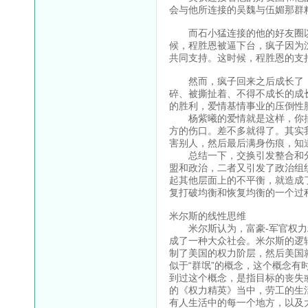
会与他所连接的吴魏与伍媚那群
而石小猛连接的他的好友圈以
候，程胜恩被逼下台，疯子因为
共同支持。这时候，程胜恩的支
然而，疯子回来之后成长了，
碎、被撕扯着、不得不成长的成
的胜利，爱情基情事业的压倒性
杨紫曦的爱情就是这样，你捅
方的伤口。差不多就得了。其实
害别人，然后最后满身伤痕，知
总结一下，交换引发整合和分
盟和政治，二者又引发了政治组
起其他层面上的不平衡，就造成
复打破均衡和恢复均衡的一个过
米尔斯的线性思维
米尔斯认为，富豪-军官权力
成了一种大众社会。米尔斯的逻
制了美国的权力阶层，然后美国
似于“群氓”的概念，这个概念
到过这个概念，是指目标的丧失
的《权力精英》当中，劳工的生
有人生活中的每一个地方，以及