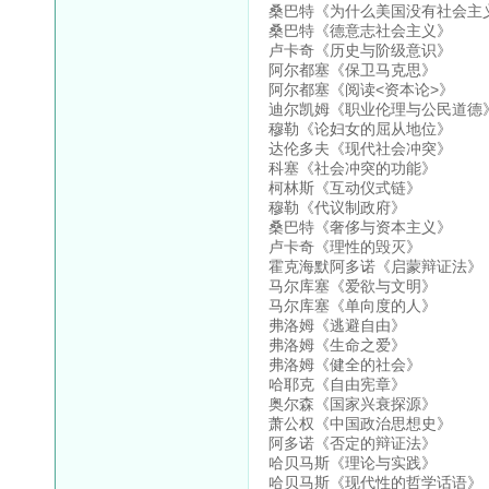
桑巴特《为什么美国没有社会主
桑巴特《德意志社会主义》
卢卡奇《历史与阶级意识》
阿尔都塞《保卫马克思》
阿尔都塞《阅读<资本论>》
迪尔凯姆《职业伦理与公民道德
穆勒《论妇女的屈从地位》
达伦多夫《现代社会冲突》
科塞《社会冲突的功能》
柯林斯《互动仪式链》
穆勒《代议制政府》
桑巴特《奢侈与资本主义》
卢卡奇《理性的毁灭》
霍克海默阿多诺《启蒙辩证法》
马尔库塞《爱欲与文明》
马尔库塞《单向度的人》
弗洛姆《逃避自由》
弗洛姆《生命之爱》
弗洛姆《健全的社会》
哈耶克《自由宪章》
奥尔森《国家兴衰探源》
萧公权《中国政治思想史》
阿多诺《否定的辩证法》
哈贝马斯《理论与实践》
哈贝马斯《现代性的哲学话语》