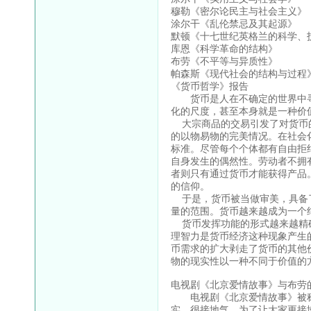
穆勒《密尔论民主与社会主义》
涂尔干《乱伦禁忌及其起源》
默顿《十七世纪英格兰的科学、
库恩《科学革命的结构》
布劳《不平等与异质性》
帕森斯《现代社会的结构与过程
《货币哲学》报告
货币是人在不确定的世界中寻
化的尺度，甚至本身就是一种价
大宗商品的交易引发了对货币的
的以物易物的完美情况。在社会
标准。尽管每个个体都有自由拒
自身发生的偶然性。劳动者不拥
者则只有通过货币才能获得产品
的信仰。
于是，货币被当做审美，具备了
量的范围。货币越来越成为一个
货币发挥功能的形式越来越精确
理智力是货币经济这种现象产生
币需求的扩大剥走了货币的其他
物的现实性以一种不同于价值的
电视剧《北京爱情故事》与布劳
电视剧《北京爱情故事》被称
实，很接地气。为了让大家更接