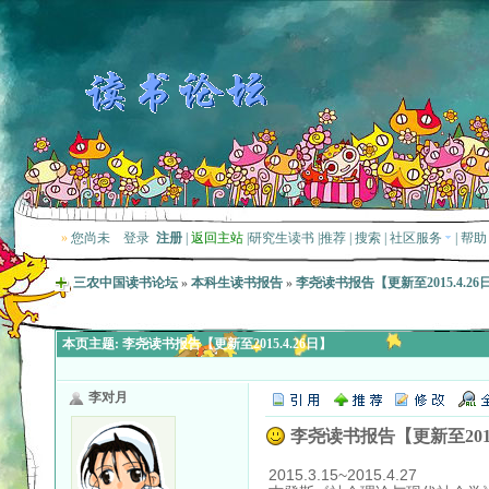
»
您尚未
登录
注册
|
返回主站
|
研究生读书
|
推荐
|
搜索
|
社区服务
|
帮助
三农中国读书论坛
»
本科生读书报告
»
李尧读书报告【更新至2015.4.26
本页主题:
李尧读书报告【更新至2015.4.26日】
李对月
李尧读书报告【更新至2015.
2015.3.15~2015.4.27