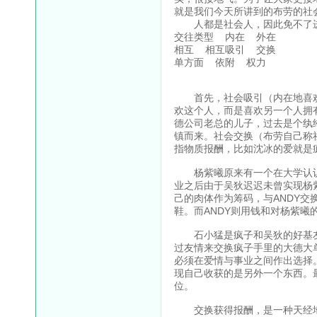
就是我们今天所讲到的布劳的社
人都是社会人，因此免不了进
交往类型 内在 外在
相互 相互吸引 交换
单方面 依附 权力
首先，社会吸引（内在地喜欢
欢这个人，而是喜欢另一个人拥
德公司老总的儿子，过去是个纨
镇而来。社会交换（布劳自己称
指物质报酬，比如沈冰的爱就是
杨紫曦原来有一个在大学认识
业之后由于吴狄迟迟未曾实现杨
己的肉体作为筹码，与ANDY
鞋。而ANDY则用钱和对杨紫曦
石小猛是疯子和吴狄的好基友
过友情来交换疯子手里的大德大
必须在爱情与事业之间作出选择
现自己收获的是另外一个东西。
位。
交换获得报酬，是一种天经地