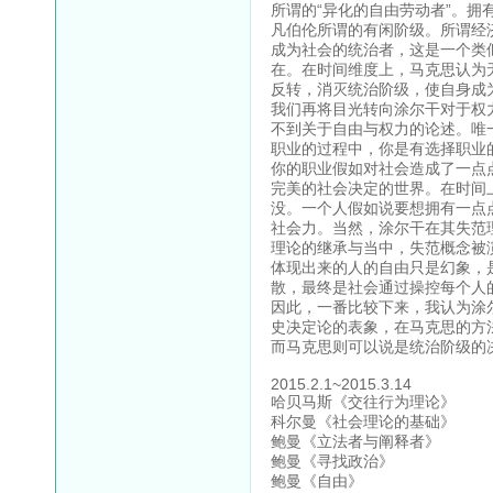
所谓的“异化的自由劳动者”。
凡伯伦所谓的有闲阶级。所谓经
成为社会的统治者，这是一个类
在。在时间维度上，马克思认为
反转，消灭统治阶级，使自身成
我们再将目光转向涂尔干对于权
不到关于自由与权力的论述。唯
职业的过程中，你是有选择职业
你的职业假如对社会造成了一点
完美的社会决定的世界。在时间
没。一个人假如说要想拥有一点
社会力。当然，涂尔干在其失范
理论的继承与当中，失范概念被
体现出来的人的自由只是幻象，
散，最终是社会通过操控每个人
因此，一番比较下来，我认为涂
史决定论的表象，在马克思的方
而马克思则可以说是统治阶级的
2015.2.1~2015.3.14
哈贝马斯《交往行为理论》
科尔曼《社会理论的基础》
鲍曼《立法者与阐释者》
鲍曼《寻找政治》
鲍曼《自由》