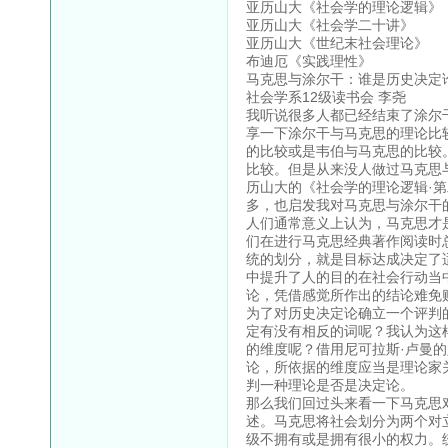
亚历山大《社会学的理论逻辑》
亚历山大《社会学二十讲》
亚历山大《世纪末社会理论》
布迪厄《实践理性》
马克思与涂尔干：谁是历史决定
社会学系12级读书会 李尧
我听说很多人都已经结束了涂尔
享一下涂尔干与马克思的理论比
的比较或是韦伯与马克思的比较
比较。但是从来没人做过马克思
历山大的《社会学的理论逻辑·
多，也启发我对马克思与涂尔干
人们通常意义上认为，马克思才
们在进行马克思经典著作阅读时
统的划分，就是目标达成决定了
中提升了人的目的在社会行动当
论，凭借感觉所作出的结论难免
为了对历史决定论确立一个评判
定有没有相反的词呢？我认为这
的维度呢？借用尼可拉斯·卢曼
论，所依据的维度应当是理论家
判一种理论是否是决定论。
那么我们回过头来看一下马克思
述。马克思将社会划分为两个对
级不拥有或是拥有很小的权力。