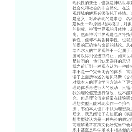
现代性的变迁，也就是神话世界
社会化和社会的非自然化。在这
观领域的解释必须依托于移情。
是意义，对象表现的是事态；名
建构出一种原因-结果模型，对
的指标。神话世界观的具体性，
离。然而神话世界观是包含符指
辑性，但却不具备科学性。也就
前提的正确性与命题的结论。从
给巴尔人的世界观并不一定属于
度可以得到促进或终止，如果世
是封闭的，他们缺乏选择的意识
我之前听到一种观点认为一种能
本不是一个完全闭合的体系，雷
读了上面所转述的哈贝马斯《交
对我本人的理论学习方法有了更
理论体系再进行大的改动，只需
我的理论假定进行修改，也不能
究。但是理论假定通常在经验研
理想类型只能对现实作一个拟合
溯，韦伯本人也并不认为理想类
后来，我又阅读了布迪厄的《实
想类型被认为是一种先验的假定
前理解通常在跨文化研究当中会
系中甚至是科学场域中相类似的