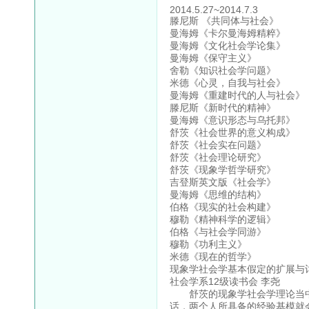
2014.5.27~2014.7.3
滕尼斯 《共同体与社会》
曼海姆《卡尔曼海姆精粹》
曼海姆《文化社会学论集》
曼海姆《保守主义》
舍勒《知识社会学问题》
米德《心灵，自我与社会》
曼海姆《重建时代的人与社会》
滕尼斯《新时代的精神》
曼海姆《意识形态与乌托邦》
舒茨《社会世界的意义构成》
舒茨《社会实在问题》
舒茨《社会理论研究》
舒茨《现象学哲学研究》
吉登斯英文版《社会学》
曼海姆《思维的结构》
伯格《现实的社会构建》
穆勒《精神科学的逻辑》
伯格《与社会学同游》
穆勒《功利主义》
米德《现在的哲学》
现象学社会学基本假定的扩展与
社会学系12级读书会 李尧
舒茨的现象学社会学理论当中
话，两个人所具备的经验基模就