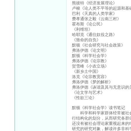
熊彼特《经济发展理论》
卢梭《论人类不平等的起源和基
巴利《天真的人类学家》
费孝通张之毅《云南三村》
霍布斯《论公民》
《利维坦》
哈耶克《通往奴役之路》
《致命的自负》
默顿《社会研究与社会政策》
弗洛伊德《论文明》
默顿《科学社会学》
弗洛伊德《论宗教》
贺雪峰《小农立场》
《新乡土中国》
洛克《论宗教宽容》
弗洛伊德《梦的解析》
弗洛伊德《诙谐及其与无意识的
《论文学与艺术》
《性欲三论》
默顿《科学社会学》读书笔记
科学和科学家群体经常被社会
行结构化的划分，从而研究各群
还没有被社会理论家重视起来的
研究的研究对象，解读许多非科