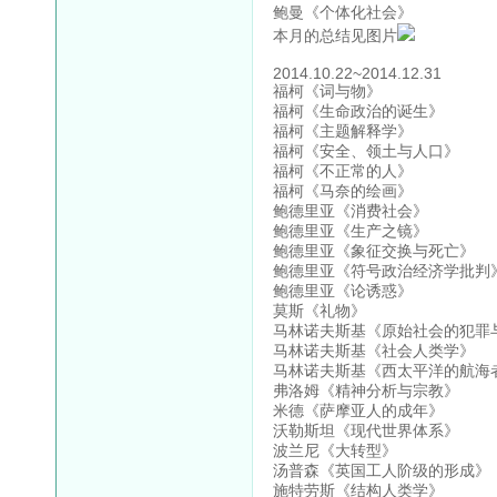
鲍曼《个体化社会》
本月的总结见图片
2014.10.22~2014.12.31
福柯《词与物》
福柯《生命政治的诞生》
福柯《主题解释学》
福柯《安全、领土与人口》
福柯《不正常的人》
福柯《马奈的绘画》
鲍德里亚《消费社会》
鲍德里亚《生产之镜》
鲍德里亚《象征交换与死亡》
鲍德里亚《符号政治经济学批判
鲍德里亚《论诱惑》
莫斯《礼物》
马林诺夫斯基《原始社会的犯罪
马林诺夫斯基《社会人类学》
马林诺夫斯基《西太平洋的航海
弗洛姆《精神分析与宗教》
米德《萨摩亚人的成年》
沃勒斯坦《现代世界体系》
波兰尼《大转型》
汤普森《英国工人阶级的形成》
施特劳斯《结构人类学》