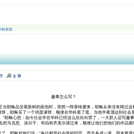
本帖更新
怎么写？
天，正当耶稣品尝着新鲜的面包时，突然一阵香味袭来，耶稣从来没有闻过
灌饼，耶稣买了一个鸡蛋灌饼，顺便在华科逛了逛。当他半夜溜达到社会
事。”耶稣心想：如今社会学在华科已经这么欣欣向荣了，一大群人还写趣
你去把马克思、涂尔干、韦伯和齐美尔请过来，顺便让他们把他们的作品都
来了，耶稣对他们说：“各位都是社会学的巨匠，而且各成一派，我本着基