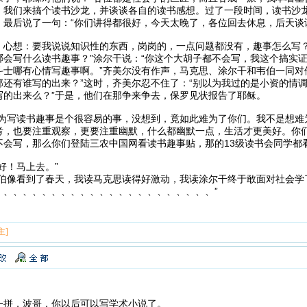
，我们来搞个读书沙龙，并谈谈各自的读书感想。过了一段时间，读书沙
，最后说了一句：“你们讲得都很好，今天太晚了，各位回去休息，后天谈
，心想：要我说说知识性的东西，岗岗的，一点问题都没有，趣事怎么写？
会写什么读书趣事？”涂尔干说：“你这个大胡子都不会写，我这个搞实证
斗士哪有心情写趣事啊。”齐美尔没有作声，马克思、涂尔干和韦伯一同对
那还有谁写的出来？”这时，齐美尔忍不住了：“别以为我过的是小资的情
写的出来么？”于是，他们在那争来争去，保罗见状报告了耶稣。
以为写读书趣事是个很容易的事，没想到，竟如此难为了你们。我不是想难
考，也要注重观察，更要注重幽默，什么都幽默一点，生活才更美好。你
不会写，那么你们登陆三农中国网看读书趣事贴，那的13级读书会同学都
好！马上去。”
韦伯像看到了春天，我读马克思读得好激动，我读涂尔干终于敢面对社会学
、、、、、、、、、、、、、、、、、、、、、、、”
主]
一拼，波哥，你以后可以写学术小说了。