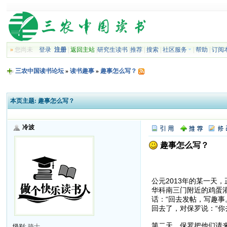
»
您尚未
登录
注册
|
返回主站
|
研究生读书
|
推荐
|
搜索
|
社区服务
|
帮助
|
订阅
三农中国读书论坛
»
读书趣事
»
趣事怎么写？
本页主题:
趣事怎么写？
冷波
趣事怎么写？
趣事
公元2013年的某一
华科南三门附近的鸡蛋
话：“回去发帖，写趣
回去了，对保罗说：“
第二天，保罗把他们请
级别:
骑士