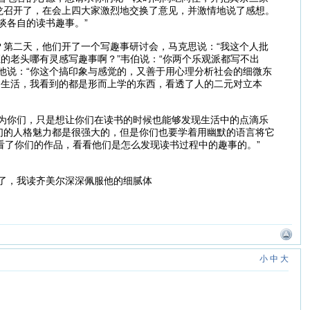
龙召开了，在会上四大家激烈地交换了意见，并激情地说了感想。
谈各自的读书趣事。”
第二天，他们开了一个写趣事研讨会，马克思说：“我这个人批
的老头哪有灵感写趣事啊？”韦伯说：“你两个乐观派都写不出
他说：“你这个搞印象与感觉的，又善于用心理分析社会的细微东
调生活，我看到的都是形而上学的东西，看透了人的二元对立本
为你们，只是想让你们在读书的时候也能够发现生活中的点滴乐
们的人格魅力都是很强大的，但是你们也要学着用幽默的语言将它
看了你们的作品，看看他们是怎么发现读书过程中的趣事的。”
了，我读齐美尔深深佩服他的细腻体
小
中
大