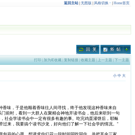
返回主站
|
无图版
|
风格切换
|
Home首页
打印
|
加为IE收藏
|
复制链接
|
收藏主题
|
上一主题
|
下一主题
小
中
大
这种香味，于是他顺着香味往人间寻找，终于他发现这种香味来自
系门前时，看到一大群人在聚精会神地开读书会，他后来听到一句
事，社会学读书会中一定有很多有趣的事。吃完鸡蛋灌饼后，耶稣
带过来，我要搞个读书沙龙，好向他们了解一下社会学的情况。”
督包容的心愿，想请求你们花一段时间同吃同住，并把其余三家