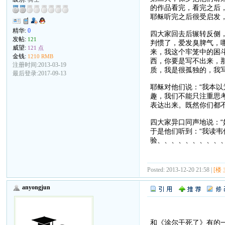
的作品看完，看完之后
耶稣听完之后很受启发
精华:
0
四大家回去后辗转反侧
发帖:
121
判惯了，爱发臭脾气，哪
威望:
121 点
来，我这个牢笼中的困
金钱:
1210 RMB
西，你要是写不出来，
注册时间:2013-03-19
质，我是很孤独的，我
最后登录:2017-09-13
耶稣对他们说：“我本
趣，我们不能只注重思
表达出来。既然你们都
四大家异口同声地说：“
于是他们听到：“我读
验、、、、、、、、、
Posted: 2013-12-20 21:58 |
[楼 
anyongjun
和《涂尔干死了》有的