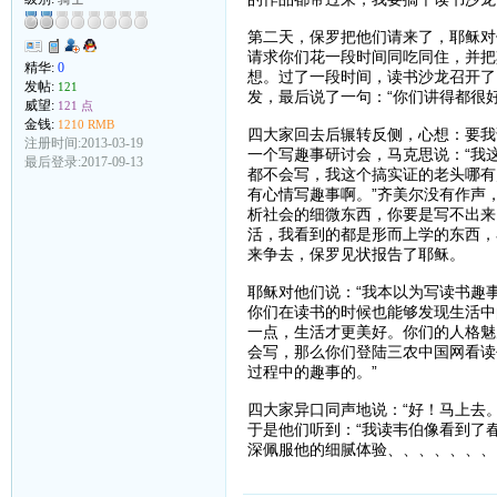
第二天，保罗把他们请来了，耶稣对
请求你们花一段时间同吃同住，并把
精华:
0
想。过了一段时间，读书沙龙召开了
发帖:
121
发，最后说了一句：“你们讲得都很
威望:
121 点
金钱:
1210 RMB
四大家回去后辗转反侧，心想：要我
注册时间:2013-03-19
一个写趣事研讨会，马克思说：“我
最后登录:2017-09-13
都不会写，我这个搞实证的老头哪有
有心情写趣事啊。”齐美尔没有作声
析社会的细微东西，你要是写不出来
活，我看到的都是形而上学的东西，
来争去，保罗见状报告了耶稣。
耶稣对他们说：“我本以为写读书趣
你们在读书的时候也能够发现生活中
一点，生活才更美好。你们的人格魅
会写，那么你们登陆三农中国网看读
过程中的趣事的。”
四大家异口同声地说：“好！马上去。
于是他们听到：“我读韦伯像看到了
深佩服他的细腻体验、、、、、、、