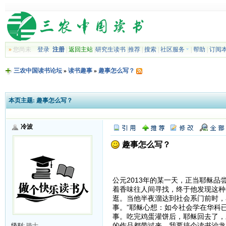
»
您尚未
登录
注册
|
返回主站
|
研究生读书
|
推荐
|
搜索
|
社区服务
|
帮助
|
订阅
三农中国读书论坛
»
读书趣事
»
趣事怎么写？
本页主题:
趣事怎么写？
冷波
趣事怎么写？
趣事怎
公元2013年的某一天，正当耶稣
着香味往人间寻找，终于他发现这种
逛。当他半夜溜达到社会系门前时，
事。”耶稣心想：如今社会学在华科
事。吃完鸡蛋灌饼后，耶稣回去了，
的作品都带过来，我要搞个读书沙龙
级别:
骑士