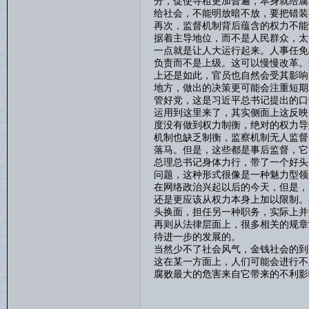
分，促使寻租更加普遍，本身就给腐
给社会，不能明放暗不放，要把错装
再次，监督机制背后蕴含的权力不能
据着主导地位，而不是人民群众，太
一点就是让人大运行起来。人事任免
负责而不是上级。这可以慢慢改革。
上还是如此，官员也自然会受其影响
地方，做出的决策更可能会注重短期
管好党，这是习近平总书记提出的口
运用到这里来了，其实侧面上这反映
度没有做到权力制衡，绝对的权力导
机制也缺乏制衡，监察机制无人监督
落马。但是，这些都是事后监督，它
总理总书记身体力行，带了一个好头
问题，这种形式很像是一种魅力型领
在网络政治兴起以后的今天，但是，
还是更应该从权力本身上加以限制。
头换面，担任另一种职务，实际上并
再则从法律层面上，很多相关的规章
待进一步的发展的。
当然少不了社会风气，金钱社会的到
这在某一方面上，人们可能会进行不
腐败最大的危害来自它带来的不利影