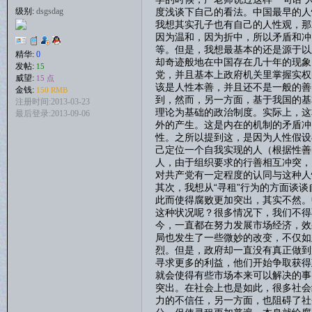
度浅谈下自己的看法。中国最早的人
级别:
dsgsdag
我想其实孔子也有自己的人性观，那
因为温和，因为折中，所以矛盾和冲
等。但是，我想最基本的还是源于以
精华:
0
却奇迹般地在中国存在几十年的现象
发帖:
15
党，并且基本上政府机关里掌握实权
威望:
15 点
该是人性本善，并且还不是一般的善
金钱:
150 RMB
到，然而，另一方面，基于我国的基
注册时间:2013-03-23
理论为基础的政治制度。实际上，这
最后登录:2013-09-06
外的产生。这是内在的机制的矛盾冲
性。之所以提到这，是因为人性假设
己定位一个自我实现的人（根据性善
人，由于组织要求的行善相互冲突，
对共产党有一定程度的认同与这种人
其次，我想从“寻租”行为的方面谈
此而使得腐败更加突出，其实不然。
这种状况呢？很多情况下，我们不得
今，一直都在努力发展市场经济，效
局也发生了一些微妙的改变，不仅如
烈。但是，政府却一直没有真正做到
寻求更多的利益，他们开始争取获得
就会使得有些市场本来可以解决的事
突出。在社会上也是如此，很多社会
力的不信任，另一方面，也阻碍了社