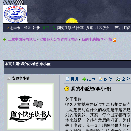
»
您尚未
登录
注册
|
返回主站
|
研究生读书
|
推荐
|
搜索
|
社区服务
|
帮助
|
订阅
三农中国读书论坛
»
安徽师大公管管理读书会
»
我的小感想(李小倩)
本页主题:
我的小感想(李小倩)
安师李小倩
我的小感想(李小倩)
关于腐败
很久之前就有告诉过刘老师想要写点
近期想要写点什么的感觉越来越强烈
烈的感觉的。其实，每个国家都有腐
本来就是一个很有意思的问题。为什
关于腐败，我一直不理解的是为何它
学的时候，严老师说过这样一句话“