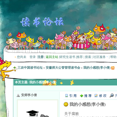
»
您尚未
登录
注册
|
返回主站
|
研究生读书
|
推荐
|
搜索
|
社区服务
|
帮助
三农中国读书论坛
»
安徽师大公管管理读书会
»
我的小感想(李小倩)
本页主题:
我的小感想(李小倩)
安师李小倩
我的小感想(李小倩)
关于腐败