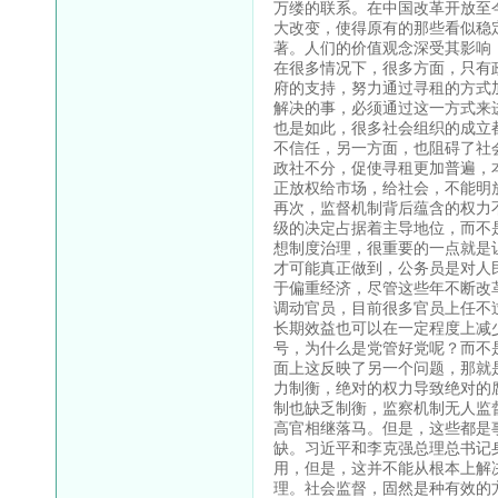
万缕的联系。在中国改革开放至
大改变，使得原有的那些看似稳
著。人们的价值观念深受其影响
在很多情况下，很多方面，只有
府的支持，努力通过寻租的方式
解决的事，必须通过这一方式来
也是如此，很多社会组织的成立
不信任，另一方面，也阻碍了社
政社不分，促使寻租更加普遍，
正放权给市场，给社会，不能明
再次，监督机制背后蕴含的权力
级的决定占据着主导地位，而不
想制度治理，很重要的一点就是
才可能真正做到，公务员是对人
于偏重经济，尽管这些年不断改
调动官员，目前很多官员上任不
长期效益也可以在一定程度上减
号，为什么是党管好党呢？而不
面上这反映了另一个问题，那就
力制衡，绝对的权力导致绝对的
制也缺乏制衡，监察机制无人监
高官相继落马。但是，这些都是
缺。习近平和李克强总理总书记
用，但是，这并不能从根本上解
理。社会监督，固然是种有效的