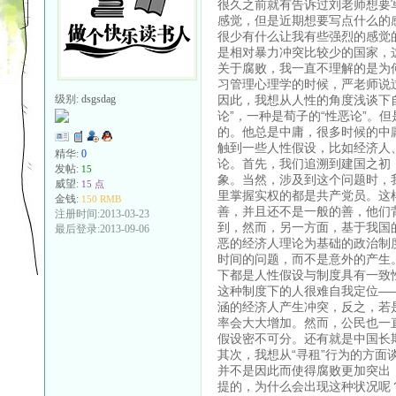
很久之前就有告诉过刘老师想要
感觉，但是近期想要写点什么的
很少有什么让我有些强烈的感觉
是相对暴力冲突比较少的国家，
关于腐败，我一直不理解的是为
习管理心理学的时候，严老师说
因此，我想从人性的角度浅谈下
级别:
dsgsdag
论”，一种是荀子的“性恶论”。
的。他总是中庸，很多时候的中
触到一些人性假设，比如经济人
精华:
0
论。首先，我们追溯到建国之初
发帖:
15
象。当然，涉及到这个问题时，
威望:
15 点
里掌握实权的都是共产党员。这
金钱:
150 RMB
善，并且还不是一般的善，他们
注册时间:2013-03-23
到，然而，另一方面，基于我国
最后登录:2013-09-06
恶的经济人理论为基础的政治制
时间的问题，而不是意外的产生
下都是人性假设与制度具有一致
这种制度下的人很难自我定位—
涵的经济人产生冲突，反之，若
率会大大增加。然而，公民也一
假设密不可分。还有就是中国长
其次，我想从“寻租”行为的方面
并不是因此而使得腐败更加突出，
提的，为什么会出现这种状况呢