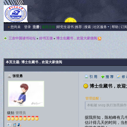
»
您尚未
登录
注册
|
返回主站
|
研究生读书
|
推荐
|
搜索
|
社区服务
|
帮助
|
订
三农中国读书论坛
»
好书互借
»
博士生藏书，欢迎大家借阅
本页主题:
博士生藏书，欢迎大家借阅
张世勇
博士生藏书，欢迎
管理提醒：
本帖被 snzg 执行加亮操作(20
级别:
管理员
据我所知，陈柏峰有几
估计得几天的时间，当然