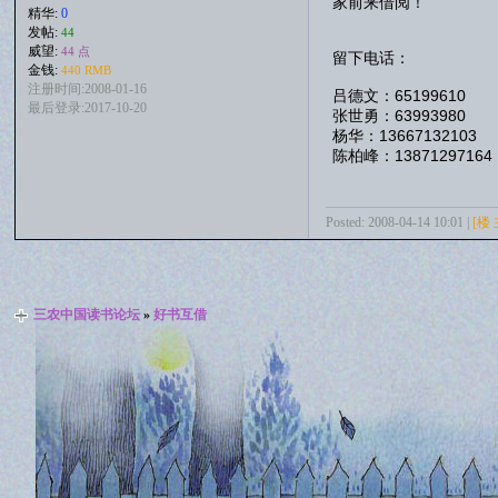
家前来借阅！
精华:
0
发帖:
44
威望:
44 点
留下电话：
金钱:
440 RMB
注册时间:2008-01-16
吕德文：65199610
最后登录:2017-10-20
张世勇：63993980
杨华：13667132103
陈柏峰：13871297164
Posted: 2008-04-14 10:01 |
[楼 
三农中国读书论坛
»
好书互借