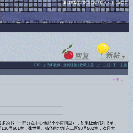
返回主站
|
无图版
|
风格切换
|
Home首页
打印
|
加为IE收藏
|
复制链接
|
收藏主题
|
上一主题
|
下一主题
小
中
大
架多的书（一部分在中心他那个小房间里），如果让他们列书单，
0号601室，张世勇、杨华的地址东二区98号502室，欢迎大