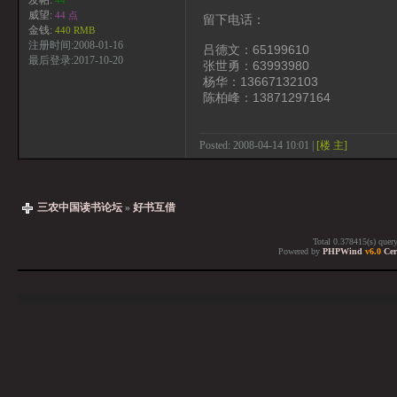
发帖:
44
威望:
44 点
留下电话：
金钱:
440 RMB
注册时间:2008-01-16
吕德文：65199610
最后登录:2017-10-20
张世勇：63993980
杨华：13667132103
陈柏峰：13871297164
Posted: 2008-04-14 10:01 |
[楼 主]
三农中国读书论坛
»
好书互借
Total 0.378415(s) quer
Powered by
PHPWind
v6.0
Cer