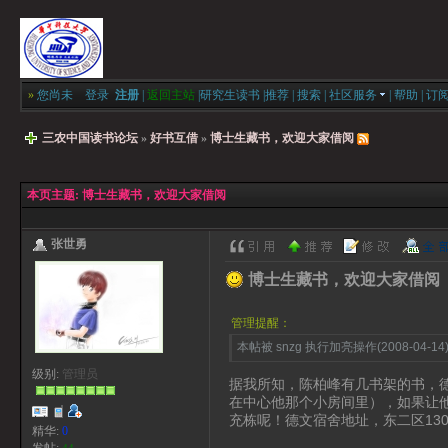
»
您尚未
登录
注册
|
返回主站
|
研究生读书
|
推荐
|
搜索
|
社区服务
|
帮助
|
订
三农中国读书论坛
»
好书互借
»
博士生藏书，欢迎大家借阅
本页主题:
博士生藏书，欢迎大家借阅
张世勇
博士生藏书，欢迎大家借阅
管理提醒：
本帖被 snzg 执行加亮操作(2008-04-14
级别:
管理员
据我所知，陈柏峰有几书架的书，
在中心他那个小房间里），如果让
充栋呢！德文宿舍地址，东二区130
精华:
0