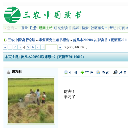
»
您尚未
登录
注册
|
返回主站
|
研究生读书
|
推荐
|
搜索
|
社区服务
|
帮助
|
订阅
三农中国读书论坛
»
毕业研究生读书报告
»
曾凡木200904以来读书（更新至20110
Pages: ( 4/8 total )
«
1
2
3
5
6
7
8
»
4
本页主题:
曾凡木200904以来读书（更新至20110610）
魏程林
厉害！
学习了