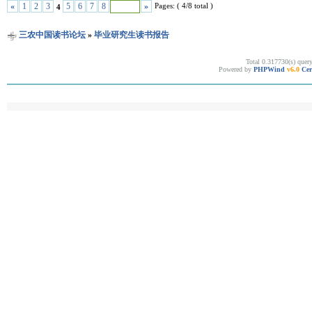
Pages: ( 4/8 total )
«
1
2
3
5
6
7
8
»
4
三农中国读书论坛
»
毕业研究生读书报告
Total 0.317730(s) quer
Powered by
PHPWind
v6.0
Cer