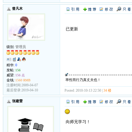
曾凡木
已更新
级别:
管理员
精华:
0
发帖:
156
威望:
156 点
率性而行乃真丈夫也！
金钱:
1560 RMB
注册时间:2009-04-07
最后登录:2019-04-10
Posted: 2010-10-13 22:50 |
34 楼
张建雷
向师兄学习！