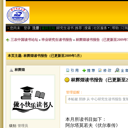
»
您尚未
登录
注册
|
返回主站
|
研究生读书
|
推荐
|
搜索
|
社区服务
|
帮助
|
订阅
三农中国读书论坛
»
毕业研究生读书报告
»
林辉煌读书报告（已更新至2009年
本页主题:
林辉煌读书报告（已更新至2009年5月）
林辉煌
林辉煌读书报告（已更新至20
管理提醒：
本帖被 郑静 从 中心研究生读书报告 复制到本
本月所读书目如下：
阿尔塔莫若夫《伏尔泰传》
级别:
管理员