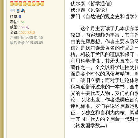
伏尔泰《哲学通信》
伏尔泰《风俗论》
罗门《自然法的观念史和哲学
精华:
0
发帖:
156
威望:
156 点
这个月主要读了几本伏尔泰的
金钱:
1560 RMB
较短，内容却颇为丰富，其主
注册时间:2008-01-16
由的光辉思想。作者主要从阶
最后登录:2019-09-09
信》是伏尔泰最著名的作品之
格。相较于孟氏的谨慎和保守
利用科学理性，其矛头直指宗
著作之一。全文以科学理性为
而是各个时代的风俗与精神。
广，破旧立新；而对于理论体
秋新近翻译过来的一本书，全
义的主要代表人物，罗门的自
论。以此出发，作者强调应然
评判标准。罗们在论述启蒙运
征，以独立和自利为内核。阅
于其同时代人的？启蒙一代对
（转发国学数典）