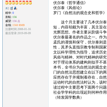
伏尔泰《哲学通信》
伏尔泰《风俗论》
罗门《自然法的观念史和哲学》
精华:
0
发帖:
156
威望:
156 点
这个月主要读了几本伏尔泰的
金钱:
1560 RMB
短，内容却颇为丰富，其主旨在
注册时间:2008-01-16
光辉思想。作者主要从阶级斗争
最后登录:2019-09-09
伏尔泰最著名的作品之一。作为
孟氏的谨慎和保守，伏尔泰则是
性，其矛头直指宗教专制和国家
文以科学理性为指导，追求历史
风俗与精神。对时代精神的研究
对于理论体系的建构则似乎不甚
本书，全书分为自然法的观念史
门的自然法思想建立在以下的两
应然存在于并规制着存在，自然
运动时代的自然法时认为，该时
读过程中主要思考下面两个问题
社会学学科的出现起到何种作用
（转发国学数典）