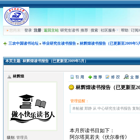
»
您尚未
登录
注册
|
返回主站
|
研究生读书
|
推荐
|
搜索
|
社区服务
|
帮助
|
订阅
三农中国读书论坛
»
毕业研究生读书报告
»
林辉煌读书报告（已更新至2009年5
本页主题:
林辉煌读书报告（已更新至2009年5月）
林辉煌
林辉煌读书报告（已更新至20
管理提醒：
本帖被 郑静 从 中心研究生读书报告 复制到本区
本月所读书目如下：
阿尔塔莫若夫《伏尔泰传》
级别:
管理员