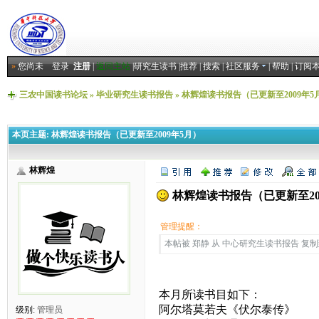
»
您尚未
登录
注册
|
返回主站
|
研究生读书
|
推荐
|
搜索
|
社区服务
|
帮助
|
订阅
三农中国读书论坛
»
毕业研究生读书报告
»
林辉煌读书报告（已更新至2009年5
本页主题:
林辉煌读书报告（已更新至2009年5月）
林辉煌
林辉煌读书报告（已更新至20
管理提醒：
本帖被 郑静 从 中心研究生读书报告 复制到本区
本月所读书目如下：
阿尔塔莫若夫《伏尔泰传》
级别:
管理员