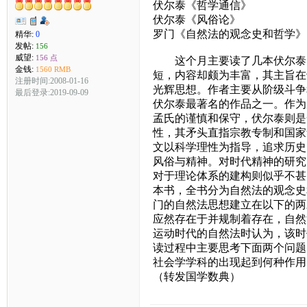
伏尔泰《哲学通信》
伏尔泰《风俗论》
罗门《自然法的观念史和哲学》
精华:
0
发帖:
156
威望:
156 点
这个月主要读了几本伏尔泰的
金钱:
1560 RMB
短，内容却颇为丰富，其主旨在
注册时间:2008-01-16
光辉思想。作者主要从阶级斗争
最后登录:2019-09-09
伏尔泰最著名的作品之一。作为
孟氏的谨慎和保守，伏尔泰则是
性，其矛头直指宗教专制和国家
文以科学理性为指导，追求历史
风俗与精神。对时代精神的研究
对于理论体系的建构则似乎不甚
本书，全书分为自然法的观念史
门的自然法思想建立在以下的两
应然存在于并规制着存在，自然
运动时代的自然法时认为，该时
读过程中主要思考下面两个问题
社会学学科的出现起到何种作用
（转发国学数典）