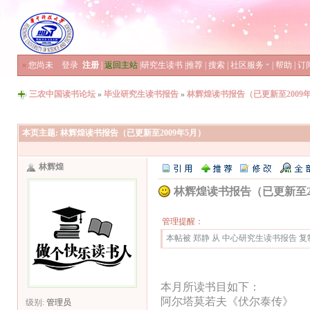
»
您尚未
登录
注册
|
返回主站
|
研究生读书
|
推荐
|
搜索
|
社区服务
|
帮助
|
订
三农中国读书论坛
»
毕业研究生读书报告
»
林辉煌读书报告（已更新至2009
本页主题:
林辉煌读书报告（已更新至2009年5月）
林辉煌
林辉煌读书报告（已更新至20
管理提醒：
本帖被 郑静 从 中心研究生读书报告 复制到本
本月所读书目如下：
阿尔塔莫若夫《伏尔泰传》
级别:
管理员