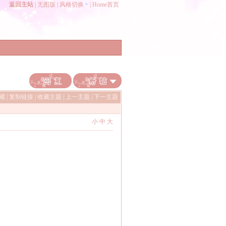
返回主站
|
无图版
|
风格切换
|
Home首页
收藏
|
复制链接
|
收藏主题
|
上一主题
|
下一主题
小
中
大