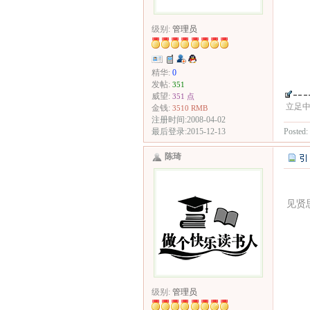
级别:
管理员
精华:
0
发帖:
351
威望:
351 点
立足
金钱:
3510 RMB
注册时间:2008-04-02
Posted:
最后登录:2015-12-13
陈琦
见贤思
级别:
管理员