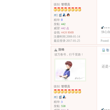
级别:
管理员
精华:
0
发帖:
442
威望:
442 点
抉心自
金钱:
4420 RMB
注册时间:2008-01-14
Posted:
最后登录:2017-01-25
陈锋
读万卷书，行千里路！
还是
级别:
管理员
精华:
3
发帖:
558