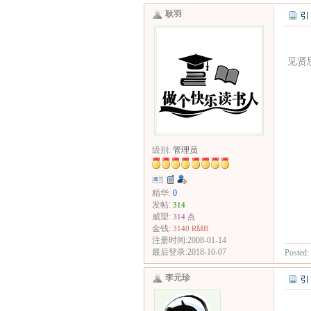
耿羽
见贤
级别:
管理员
精华:
0
发帖:
314
威望:
314 点
金钱:
3140 RMB
注册时间:2008-01-14
最后登录:2018-10-07
Posted:
李元珍