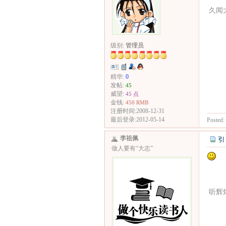
久闻
级别:
管理员
精华:
0
发帖:
45
威望:
45 点
金钱:
450 RMB
注册时间:2008-12-31
最后登录:2012-05-14
Posted:
李祖佩
做人要有“大志”
听辉