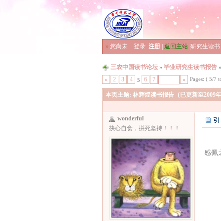
»
您尚未
登录
注册
|
返回主站
|
研究生读书
三农中国读书论坛
»
毕业研究生读书报告
Pages: ( 5/7 to
«
2
3
4
6
7
»
5
本页主题:
林辉煌读书报告（已更新至2009年
wonderful
抉心自食，拼死坚持！！！
感佩