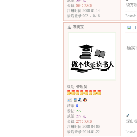
威望:
564 点
读万
金钱:
5640 RMB
注册时间:2008-01-14
Posted:
最后登录:2021-10-16
袁明宝
确实
级别:
管理员
精华:
0
发帖:
277
威望:
277 点
深山老
金钱:
2770 RMB
注册时间:2008-04-06
最后登录:2014-01-22
Posted: