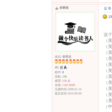
林辉煌
2
这个
（
（
（
级别:
管理员
（
（
（
精华:
0
（
发帖:
156
威望:
156 点
（
金钱:
1560 RMB
（
注册时间:2008-01-16
最后登录:2019-09-09
（
（
（