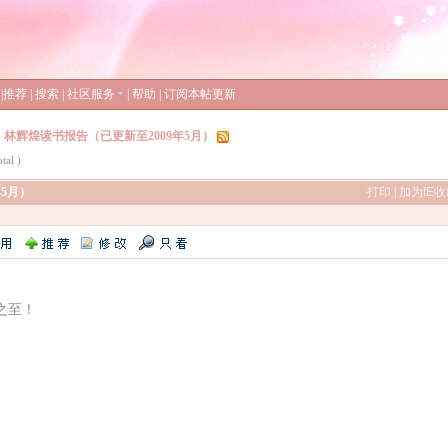
|
推荐
|
搜索
|
社区服务
|
帮助
|
订阅本帖更新
»
林辉煌读书报告（已更新至2009年5月）
tal )
5月）
打印
|
加为IE
之至！