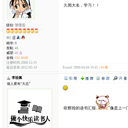
久闻大名，学习！！
级别:
管理员
精华:
0
发帖:
45
威望:
45 点
金钱:
450 RMB
注册时间:2008-12-31
最后登录:2012-05-14
Posted: 2009-04-04 19:41 |
44 楼
李祖佩
做人要有“大志”
听辉煌的读书汇报
像是上一