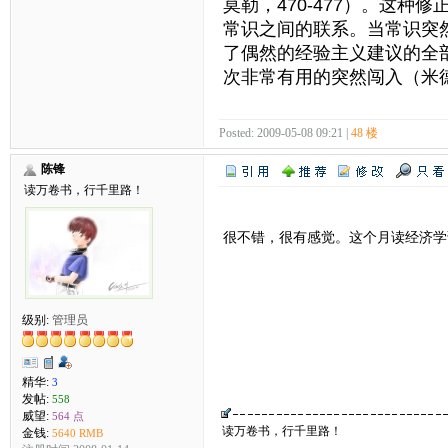
莫勒，470-477）。这
常识之间的联系。当常识突
了偶然的经验主义建议的全
次非常有用的突然闯入（米德
Posted: 2009-05-08 09:21 |
48 楼
陈锋
读万卷书，行千里路！
很不错，很有感觉。这个月读经济学
级别:
管理员
精华:
3
发帖:
558
威望:
564 点
读万卷书，行千里路！
金钱:
5640 RMB