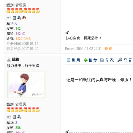
级别:
管理员
精华:
0
发帖:
442
威望:
442 点
抉心自食，拼死坚持 ！
金钱:
4420 RMB
注册时间:2008-01-14
Posted: 2009-04-02 22:51 |
40 楼
最后登录:2017-01-25
陈锋
读万卷书，行千里路！
还是一如既往的认真与严谨，佩服！
级别:
管理员
精华:
3
发帖:
558
威望:
564 点