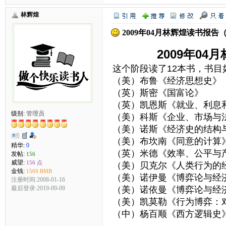
林辉煌
2009年04月林辉煌读书报告
2009年0
这个阶段读了12本书，书目
（美）布鲁《经济思想史》
（英）斯密《国富论》
（英）凯恩斯《就业、利息
级别:
管理员
（美）科斯《企业、市场与
（美）诺斯《经济史的结构
（美）布坎南《同意的计算
精华:
0
（英）米德《效率、公平与
发帖:
156
威望:
156 点
（美）贝克尔《人类行为的
金钱:
1560 RMB
（美）诺伊曼《博弈论与经
注册时间:2008-01-16
最后登录:2019-09-09
（美）诺依曼《博弈论与经
（美）凯莫勒《行为博弈：
（中）杨百顺《西方逻辑史