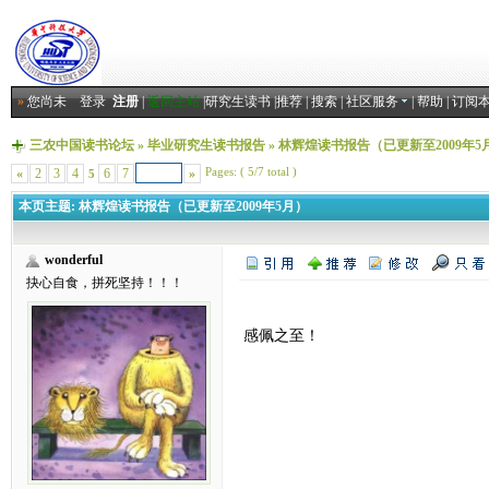
»
您尚未
登录
注册
|
返回主站
|
研究生读书
|
推荐
|
搜索
|
社区服务
|
帮助
|
订阅
三农中国读书论坛
»
毕业研究生读书报告
»
林辉煌读书报告（已更新至2009年5
Pages: ( 5/7 total )
«
2
3
4
6
7
»
5
本页主题:
林辉煌读书报告（已更新至2009年5月）
wonderful
抉心自食，拼死坚持！！！
感佩之至！