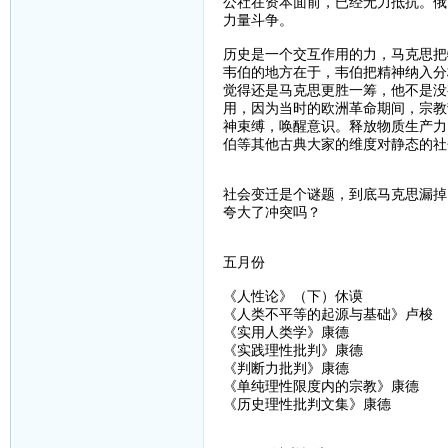
公社在资本面前，已经无力抵抗。俄
力量斗争。
历史是一个交互作用的力，马克思把
韦伯的地方在于，韦伯把精神纳入分
觉得还是马克思更胜一筹，他不是没
用，因为当时的欧洲革命期间，宗教
神束缚，唤醒意识。释放物质生产力
伯等其他古典大家的维度对静态的社
社会变迁是个谜题，到底马克思漏掉
夸大了冲突吗？
五月份
《人性论》（下）休谟
《人类不平等的起源与基础》卢梭
《实用人类学》康德
《实践理性批判》康德
《判断力批判》康德
《单纯理性限度内的宗教》康德
《历史理性批判文集》康德