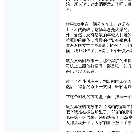
始。新人说：这太消磨意志了吧，赚
呵。
故事3发生在一辆公交车上。这是在
上下班的高峰，这辆车总是火爆的。
外，当然，总有活泼的年轻人扎堆的
着臃肿的躯体，慢慢的行驶在夜色中
岁左右的女性同胞B说：挤死了，连
候，我都习惯了。A说，上个班真不
镜头又转回故事一，那个黑胖的出租
司机上去跟他打招呼，那是唯一的几
得已？没人知道。
过了半个小时左右，刚出站的四个农
然后，得意的点上一支烟，轻轻地呼
在这个司机的方向盘上面，挂着一个
镜头再次转向故事2。26岁的编辑
吧？我热在微波炉里了。25岁的编
呛得喘不过气来。烤肠烤焦了。25
人都活动开了，大家的脸上放下了原