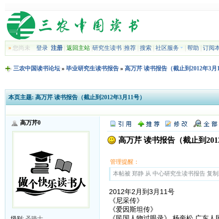
»
您尚未
登录
注册
|
返回主站
|
研究生读书
|
推荐
|
搜索
|
社区服务
|
帮助
|
订阅
三农中国读书论坛
»
毕业研究生读书报告
»
高万芹 读书报告（截止到2012年3月
本页主题:
高万芹 读书报告（截止到2012年3月11号）
高万芹0
高万芹 读书报告（截止到201
管理提醒：
本帖被 郑静 从 中心研究生读书报告 复制到本区
2012年2月到3月11号
《尼采传》
《爱因斯坦传》
《民国人物过眼录》 杨奎松 广东人
级别:
圣骑士