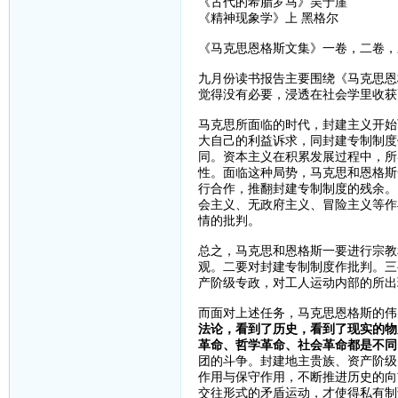
《古代的希腊罗马》吴于廑
《精神现象学》上 黑格尔
《马克思恩格斯文集》一卷，二卷，
九月份读书报告主要围绕《马克思恩
觉得没有必要，浸透在社会学里收获
马克思所面临的时代，封建主义开始
大自己的利益诉求，同封建专制制度
同。资本主义在积累发展过程中，所
性。面临这种局势，马克思和恩格斯
行合作，推翻封建专制制度的残余。
会主义、无政府主义、冒险主义等作
情的批判。
总之，马克思和恩格斯一要进行宗教
观。二要对封建专制制度作批判。三
产阶级专政，对工人运动内部的所出
而面对上述任务，马克思恩格斯的伟
法论，看到了历史，看到了现实的物
革命、哲学革命、社会革命都是不同
团的斗争。封建地主贵族、资产阶级
作用与保守作用，不断推进历史的向
交往形式的矛盾运动，才使得私有制