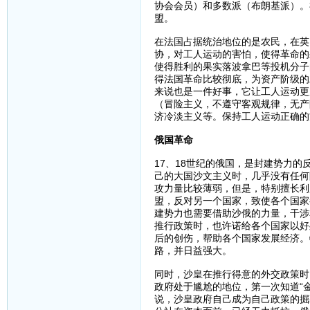
协会会员）和多数派（布朗基派）。
盟。
在法国占据统治地位的是农民，在英
协，对工人运动的害怕，使得革命的
使得胜利的果实落波拿巴等投机分子
得法国革命比较彻底，为资产阶级的
来说也是一件好事，它让工人运动更
（冒险主义，不遵守客观规律，无产
济冷淡主义等。保持工人运动正确的
俄国革命
17、18世纪的俄国，是封建势力
己的大国沙文主义时，几乎没有任何
攻力量比较薄弱，但是，特别擅长利
盟，反对另一个国家，致使各个国家
建势力也需要借助沙俄的力量，干涉
推行政策时，也许诺给各个国家以好
后的创伤，帮助各个国家发展经济。
路，并日益强大。
同时，沙皇在推行得意的外交政策时
政府处于尴尬的地位，第一次知道“
说，沙皇政府自己成为自己政策的掘