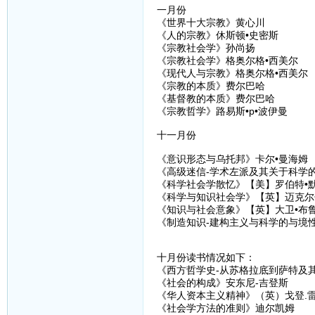
一月份
《世界十大宗教》黄心川
《人的宗教》休斯顿•史密斯
《宗教社会学》孙尚扬
《宗教社会学》格奥尔格•西美尔
《现代人与宗教》格奥尔格•西美尔
《宗教的本质》费尔巴哈
《基督教的本质》费尔巴哈
《宗教哲学》路易斯•p•波伊曼
十一月份
《意识形态与乌托邦》卡尔•曼海姆
《高级迷信-学术左派及其关于科学的
《科学社会学散忆》【美】罗伯特•
《科学与知识社会学》【英】迈克尔
《知识与社会意象》【英】大卫•布
《制造知识-建构主义与科学的与境性
十月份读书情况如下：
《西方哲学史-从苏格拉底到萨特及其后
《社会的构成》安东尼-吉登斯
《华人资本主义精神》（英）戈登.
《社会学方法的准则》迪尔凯姆