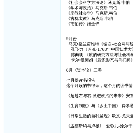
《社会会科学方法论》马克斯.韦伯
《学术与政治》马克斯.韦伯
《宗教社会学》马克斯.韦伯
《古犹太教》马克斯.韦伯
《韦伯传》姬金铎
9月份
马克•格兰诺维特《镶嵌-社会网与经
孔飞力《叫魂-1768年中国妖术大
陈向明 《质的研究方法与社会科学
卡尔•曼海姆《意识形态与乌托邦
8月《资本论》三卷
七月份读书报告
这个月读的书很杂，这个月的读书情
《超越左与右-激进政治的未来》安东
《生育制度》与《乡土中国》 费孝
《日常生活的自我呈现》欧文-戈夫
《孟德斯鸠与卢梭》 爱弥儿-涂尔干