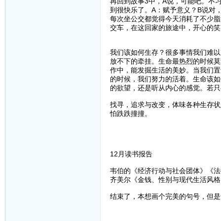
再回到故事3中，A说，可能吧。不
到很快乐了。A：赋予意义？B说对
每次坐公交都觉得今天消耗了不少脂
交车，在这回家的旅途中，开心的笑
我们该如何生存？很多事情我们难以
放不下的牵挂。生命最热烈的时候莫
作中，能发掘生活的美妙。当我们置
的时候，我们努力的活着。生命该如
的欲望，还是听从内心的感觉。若只
找寻，追求与改变，体味各种生存状
怕跌跌撞撞。
12月读书报告
韦伯的《经济行动与社会团体》《法
齐美尔《金钱、性别与现代生活风格
结束了，本想画个完美的句号，但是