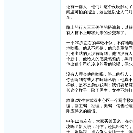
还有一群人，他们让这个夜晚触动了
闻里可怕的报道，这些足以让人们对
车。
路上的行人三三俩俩的搭讪着，以解
有人挤不上即将到来的公交车了。
一个20岁左右的年轻小伙，不停地吆喝
地吆喝。他从不间歇，他总是重复同
批刚出站的人没有听到，他怕没有人
个新手。他给人的感觉憨憨的，黑胖
他出租车司机冷冷的看他吆喝，偶尔
没有人理会他的吆喝，路上的行人，
你会听到有些人在喃喃私语：他真不
样喊，是不是急缺钱啊；我们要是赚
长这个样子，除了男生，女生不敢打啊
故事2发生在武汉中心区一个写字楼
编，副主编，经理，美编，销售经理
刚应聘来的编辑。
中午12点左右，大家买饭回来，在
境吗？新人说：习惯，还挺轻松的，
天，累得狠，周六倒头大睡一天，连