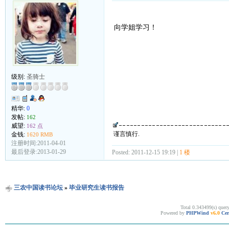
向学姐学习！
级别:
圣骑士
精华:
0
发帖:
162
威望:
162 点
谨言慎行.
金钱:
1620 RMB
注册时间:2011-04-01
最后登录:2013-01-29
Posted: 2011-12-15 19:19 |
1 楼
三农中国读书论坛
»
毕业研究生读书报告
Total 0.343499(s) quer
Powered by
PHPWind
v6.0
Cer