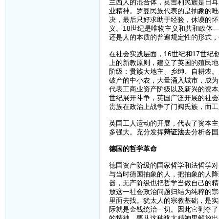
兰西人的混合体，英吉利民族是日耳
业精神。罗曼民族代表的是抽象的唯
决，最后只好求助于经验，休谟的怀
义。18世纪是唯物主义和共和政体
还是人的本质的普遍规定性的形式，
在社会实践层面，16世纪和17世
上的新教原则，建立了英国的殖民地
阶级：贵族大地主、乡绅、自耕农。
破产的中小农，大量涌入城市，成为
代表工商业资产阶级以及新兴的资本
世纪展开斗争，英国广泛开展的社会
贵族在政治上战争了门阀氏族，而工
英国工人运动的开展，代表了资本主
多强大。充分发挥
辩证法
去分析各国
德国的哲学革命
德国资产阶级的国家哲学和法哲学对
与当时德国抽象的人，把抽象的人降
器，无产阶级也把哲学当做自己的精
放这一社会政治问题归结为纯粹的宗
里面去找。犹太人的宗教基础，是实
际就是金钱统治一切。因此它剥夺了
的精神。要从这种犹太精神里解放出