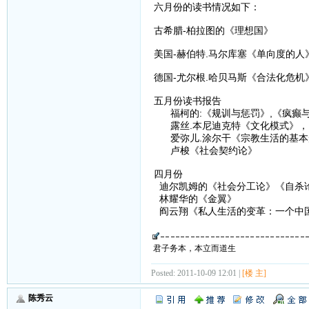
六月份的读书情况如下：
古希腊-柏拉图的《理想国》
美国-赫伯特.马尔库塞《单向度的
德国-尤尔根.哈贝马斯《合法化危
五月份读书报告
福柯的:《规训与惩罚》,《疯癫
露丝.本尼迪克特《文化模式》，
爱弥儿.涂尔干《宗教生活的基本
卢梭《社会契约论》
四月份
迪尔凯姆的《社会分工论》《自杀
林耀华的《金翼》
阎云翔《私人生活的变革：一个中
君子务本，本立而道生
Posted: 2011-10-09 12:01 |
[楼 主]
陈秀云