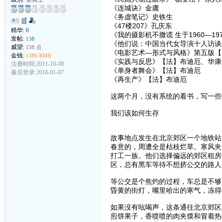
《连城诀》金庸
《务虚笔记》史铁生
《47楼207》孔庆东
精华:
0
《我的摄影机不撒谎 生于1960—1
发帖:
138
《他们说：中国当代女导演十人访谈
威望:
138 点
《电影艺术—形式与风格》第五版【美
金钱:
1380 RMB
《实践与反思》【法】布迪厄、华康
注册时间:2011-10-08
《单身者舞会》【法】布迪厄
最后登录:2016-01-07
《再生产》【法】布迪厄
这两个月，没有系统的看书，写一些
我们该如何生存
故事地点发生在北京郊区一个地铁站
春意的，周遭全是枯枝烂草。寒风夹
打工一族。他们选择偏远的郊区租房
区，总有黑车等待不想挤公交的路人
等公交是个焦灼的过程，车总是不够
昏黄的街灯，嘴里哈出的寒气，冻得
如果没有吆喝声，这条通往北京郊区
煎饼果子，香喷喷的肉夹馍和冒着热