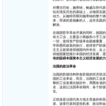
对费尔巴哈，施蒂纳，鲍威尔所代表
站在现实历史的基础上，从物质实践
动力。从施特劳斯到施蒂纳的整个德
来，而谈的是抽象的人，远非实践的
解放。
在德国哲学革命开展的同时，德国的
有大工业，主要是小商贩和小手工业
一切，使得资产阶级革命困难重重，
学和愚民政策的执行，使得资产阶级
文主义政策使得德国内外夹击，走上
得德国要想推行本国的经济发展，需
有的阻碍本国资本主义经济发展的力
法国的政治革命
法国的阶级结构和各阶级的经济状况
国的工业革命，而且，法国的工业多
黎的工业发展比较好外，周围各省的
农，这就让法国革命期间，各个阶级
实。
正统派是法国代表大地主贵族的和高
派。波拿巴派则是投机者、政治和金