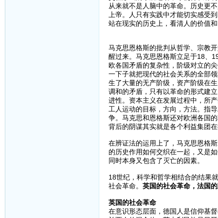
从来就不是人脑中的革命。历史更不
上帝。人只有实践中才能切实感受到
站在现实的历史上，看清人的价值和
马克思恩格斯的批判从哲学、宗教开
醒过来。马克思恩格斯立足于18、
欧各国矛盾的复杂性，阶级对立的尖
一下子就把现代的社会关系的全部领
生了大量的无产阶级，资产阶级在生
调和的矛盾，只有以革命的形式建立
进性。资本主义在发展过程中，所产
工人运动的目标，方向，方法。指导
争。马克思和恩格斯还对欧洲各国的
背后的阴谋其实就是各个利益集团在
在辨证法的运用上了，马克思恩格斯
的历史作用如何交织在一起，又是如
同时本身又包含了灭亡的因素。
18世纪，科学和哲学相结合的结果
社会革命。
英国的社会革命，法国的
英国的社会革命
在意识形态层面，德国人是信仰基督