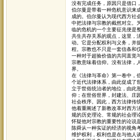
没有完成任务，原因只是借口
伯尔曼是带着一种危机意识来
成的。伯尔曼认为现代西方社
中把法律与宗教的截然对立。
临的危机的一个主要征兆便是
共生共存关系的观点，这里，
动。它是分配权利与义务，并
程。宗教也不只是一套信条和
一种对于超验价值的共同直觉
宗教意味着信仰。没有法律，
界。
在《法律与革命》第一卷中，
个近代法律体系，由此促成了
立于世俗统治者的地位，由此
仰；在世俗世界，封建法、庄
社会秩序。因此，西方法律传
他着重阐述了新教改革对西方
规的历史理论、常规的社会理论
怀疑他对宗教的重要性的论说
陈舜从一种实证的经济的视角
维护权利，权利也是在与他人