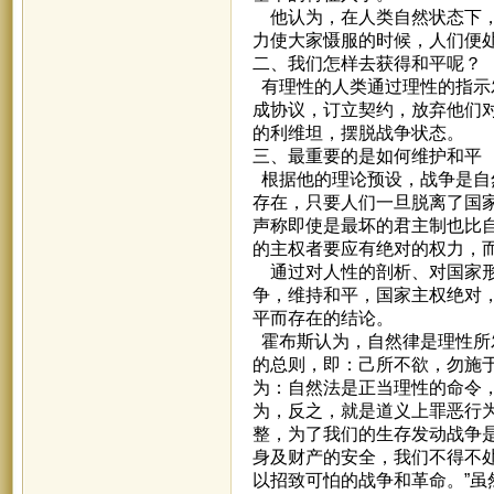
他认为，在人类自然状态下，
力使大家慑服的时候，人们便
二、我们怎样去获得和平呢？
有理性的人类通过理性的指示
成协议，订立契约，放弃他们
的利维坦，摆脱战争状态。
三、最重要的是如何维护和平
根据他的理论预设，战争是自
存在，只要人们一旦脱离了国
声称即使是最坏的君主制也比
的主权者要应有绝对的权力，
通过对人性的剖析、对国家形
争，维持和平，国家主权绝对
平而存在的结论。
霍布斯认为，自然律是理性所
的总则，即：己所不欲，勿施
为：自然法是正当理性的命令
为，反之，就是道义上罪恶行
整，为了我们的生存发动战争
身及财产的安全，我们不得不
以招致可怕的战争和革命。”