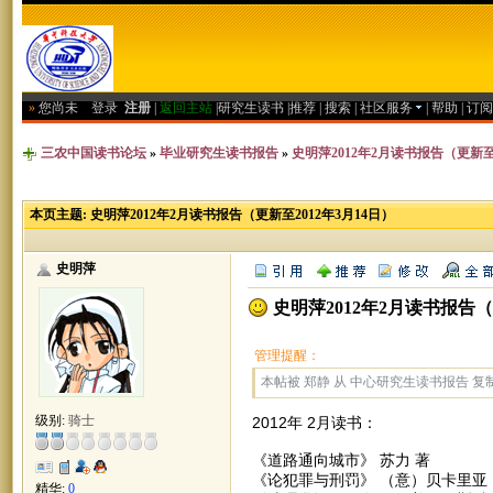
»
您尚未
登录
注册
|
返回主站
|
研究生读书
|
推荐
|
搜索
|
社区服务
|
帮助
|
订阅
三农中国读书论坛
»
毕业研究生读书报告
»
史明萍2012年2月读书报告（更新至2
本页主题:
史明萍2012年2月读书报告（更新至2012年3月14日）
史明萍
史明萍2012年2月读书报告（
管理提醒：
本帖被 郑静 从 中心研究生读书报告 复制到本
级别:
骑士
2012年 2月读书：
《道路通向城市》 苏力 著
《论犯罪与刑罚》 （意）贝卡里亚
精华:
0