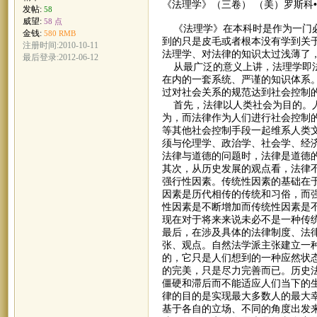
《法理学》（三卷） （美）罗斯科
发帖:
58
威望:
58 点
《法理学》在本科时是作为一门必
金钱:
580 RMB
到的只是皮毛或者根本没有学到关
注册时间:2010-10-11
法理学、对法律的知识太过浅薄了，
最后登录:2012-06-12
从最广泛的意义上讲，法理学即法
在内的一套系统、严谨的知识体系
过对社会关系的规范达到社会控制
首先，法律以人类社会为目的。人
为，而法律作为人们进行社会控制
等其他社会控制手段一起维系人类
须与伦理学、政治学、社会学、经
法律与道德的问题时，法律是道德
其次，从历史发展的观点看，法律
强行性因素。传统性因素的基础在
因素是历代相传的传统和习俗，而
性因素是不断增加而传统性因素是
现在对于将来来说未必不是一种传
最后，在涉及具体的法律制度、法
张、观点。自然法学派主张建立一
的，它只是人们想到的一种应然状
的完美，只是尽力完善而已。历史
僵硬和滞后而不能适应人们当下的
律的目的是实现最大多数人的最大
基于各自的立场、不同的角度出发