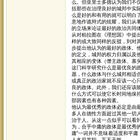
么。但亚里士多德认为我们不
括那些在治理良好的城邦中实
么是好的和有用的就可以明白
意地作诡辩式的炫耀，我们从
的立场来论证最好的政治共同
从对柏拉图在《理想国》中提
样的或大致同样的反驳，到对
步提出他认为的最好的政体。
的定义，城邦的权力归属以及
其相应的变体（僭主政体、寡
这门科学研究什么是最优良的
愿，什么政体与什么城邦相适
或真正的政治家就不应该一心
良的政体。此外，我们还应该
什么方式可以使它长时间地保
部因素也有各种因素。
他认为最优秀的政体必定是由
多人在德性方面超过其他一切
治于人。从这一点似乎可以看
为，合乎中庸的政体是最优秀
庸”一词并不意味着适度和平庸
人各司其职，互不干扰。