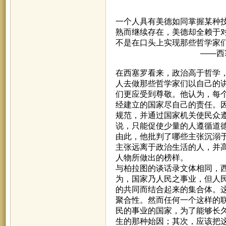
一个人具有美德如同掌握某种
熟而继续存在，美德却全赖于
不是在口头上实现那些哲
——西塞罗《论
在西塞罗看来，政治高于哲学
人去做那些哲学家们以自己的
们更应受到尊敬。他认为，每
经建立的国家尽自己的责任。
规范，并通过国家机关使民众
说，只能促使少量的人遵循道
由此，他批判了哪些主张沉溺
主张远离于政治生活的人，并高
人物所做出的榜样。
与柏拉图的谈话录文体相同，
为，国家乃人民之事业，但人
的共同而结合起来的集合体。
聚合性。然而任何一个这样的
民的事业的国家，为了能够长
生的那种始因；其次，应该把