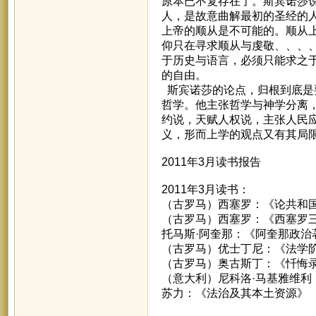
原本已不复存在了。斯宾诺莎
人，是故意曲解最初的圣经的
上帝的顺从是不可能的。顺从
仰只在寻求顺从与虔敬、、、
于历史与语言，必须只能求之
的自由。
斯宾诺莎的论点，归根到底是
哲学。他主张哲学与神学分离
约说，天赋人权说，主张人民
义，形而上学的观点又有其局
2011年3月读书报告
2011年3月读书：
（古罗马）西塞罗：《论共和国
（古罗马）西塞罗：《西塞罗三
托马斯·阿奎那：《阿奎那政治
（古罗马）优士丁尼：《法学
（古罗马）奥古斯丁：《忏悔
（意大利）尼科洛·马基雅维利
苏力：《法治及其本土资源》