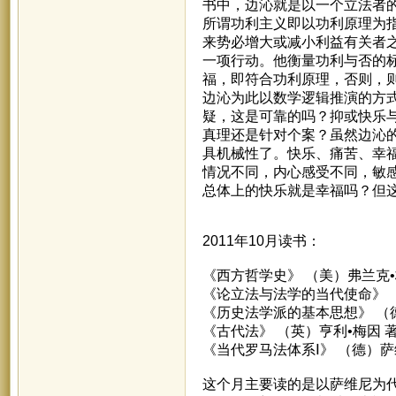
书中，边沁就是以一个立法者
所谓功利主义即以功利原理为
来势必增大或减小利益有关者
一项行动。他衡量功利与否的
福，即符合功利原理，否则，
边沁为此以数学逻辑推演的方
疑，这是可靠的吗？抑或快乐
真理还是针对个案？虽然边沁
具机械性了。快乐、痛苦、幸
情况不同，内心感受不同，敏
总体上的快乐就是幸福吗？但
2011年10月读书：
《西方哲学史》 （美）弗兰克•
《论立法与法学的当代使命》 
《历史法学派的基本思想》 （
《古代法》 （英）亨利•梅因 
《当代罗马法体系Ⅰ》 （德）萨
这个月主要读的是以萨维尼为