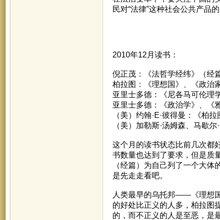
民对“法律”这种社会公共产品
2010年12月读书：
倪正茂：《法哲学经纬》（经
柏拉图：《理想国》、《政治
亚里士多德：《尼各马可伦理
亚里士多德：《政治学》、《
（美）约翰·E·彼得曼：《柏拉
（美）加勒斯·汤姆森、马歇尔
这个月的读书状态比前几次都
书数量也达到了要求，但是质
（经篇）为自己列了一个大体
是先走走看吧。
人类最早的乌托邦——《理想
的好处比正义的人多，柏拉图
的，而不正义的人是至恶，是