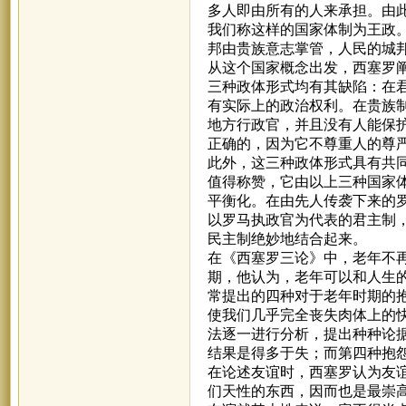
多人即由所有的人来承担。由
我们称这样的国家体制为王政
邦由贵族意志掌管，人民的城
从这个国家概念出发，西塞罗
三种政体形式均有其缺陷：在
有实际上的政治权利。在贵族
地方行政官，并且没有人能保
正确的，因为它不尊重人的尊
此外，这三种政体形式具有共
值得称赞，它由以上三种国家体
平衡化。在由先人传袭下来的
以罗马执政官为代表的君主制
民主制绝妙地结合起来。
在《西塞罗三论》中，老年不
期，他认为，老年可以和人生
常提出的四种对于老年时期的抱
使我们几乎完全丧失肉体上的
法逐一进行分析，提出种种论
结果是得多于失；而第四种抱
在论述友谊时，西塞罗认为友
们天性的东西，因而也是最崇