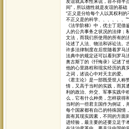
友谊就其本性来说，容不得半
间”，所以德性就是友谊的基
“正义是分给每个人以其权利的
不正义是的科学、、、、、、”
《法学阶梯》中，优士丁尼借
人的公共事务之状况的法律；
文法，而我们所使用的所有的
论述了人法、物法和诉讼法。
许多法律制度在后世随着罗马
法典中的规定还可以看到罗马
奥古斯丁的《忏悔录》记述了
他的心里路程和现实经历的真
之词，述说心中对天主的爱。
《君主论》是一部既受世人称
情，又高于当时的实践，而其
利的政治、外交、军事实践中
么，它有什么种类，怎样获得
当时的一些君主国作为例证，
每个国家都有自己的特殊国情
面有其现实因素，不同的方面
进经验，最主要的还要立足于
在法治变革中，要关注中国的