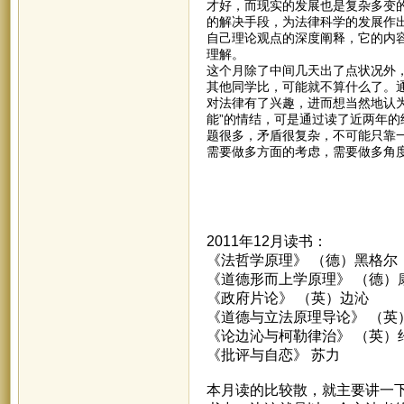
才好，而现实的发展也是复杂多变
的解决手段，为法律科学的发展作
自己理论观点的深度阐释，它的内
理解。
这个月除了中间几天出了点状况外
其他同学比，可能就不算什么了。通
对法律有了兴趣，进而想当然地认
能”的情结，可是通过读了近两年
题很多，矛盾很复杂，不可能只靠
需要做多方面的考虑，需要做多角度
2011年12月读书：
《法哲学原理》 （德）黑格尔
《道德形而上学原理》 （德）
《政府片论》 （英）边沁
《道德与立法原理导论》 （英
《论边沁与柯勒律治》 （英）
《批评与自恋》 苏力
本月读的比较散，就主要讲一