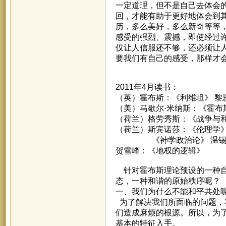
一定道理，但不是自己去体会
回，才能有助于更好地体会到
历，多么美好，多么新奇等等
感受的强烈、震撼，即使经过
仅让人信服还不够，还必须让
要我们有自己的感受，那样才
2011年4月读书：
（英）霍布斯：《利维坦》 黎
（美）马歇尔·米纳斯：《霍布
（荷兰）格劳秀斯：《战争与和
（荷兰）斯宾诺莎：《伦理学》
《神学政治论》 温锡
贺雪峰：《地权的逻辑》
针对霍布斯理论预设的一种自
态，一种和谐的原始秩序呢？
一、我们为什么不能和平共处
为了解决我们所面临的问题，
们造成麻烦的根源。所以，为
基本的特征入手。