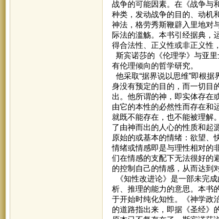
战争的可能因素。在《战争与
种类，发动战争的目的、动机
神法，格劳秀斯鞭辟入里地对
际法的滥觞。本书引经据典，
得合法性、正义性或非正义性
斯宾诺莎的《伦理学》与亚里
有伦理倾向的哲学研究。
他采取“据界说以思维”即根
身没有预定的目的，而一切目
出。他所谓的神，即实体存在
由它的本性的必然性而存在和
就既不能存在，也不能被理解
了由神而出的人心的性质和起
原始的或基本的情绪：欲望、
情绪或情感即是与理性相对的
们在情感的支配下无法很好的
的控制自己的情感，从而达到
《知性改进论》是一部未完成
析、推理的能力的意思。本书
于开始时纯化知性。《神学政
的道路指出来，即据《圣经》