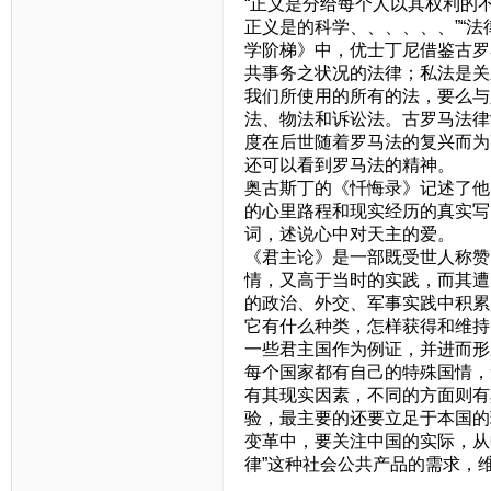
“正义是分给每个人以其权利的
正义是的科学、、、、、、”“
学阶梯》中，优士丁尼借鉴古罗
共事务之状况的法律；私法是关
我们所使用的所有的法，要么与
法、物法和诉讼法。古罗马法律
度在后世随着罗马法的复兴而为
还可以看到罗马法的精神。
奥古斯丁的《忏悔录》记述了他
的心里路程和现实经历的真实写
词，述说心中对天主的爱。
《君主论》是一部既受世人称赞
情，又高于当时的实践，而其遭
的政治、外交、军事实践中积累
它有什么种类，怎样获得和维持
一些君主国作为例证，并进而形
每个国家都有自己的特殊国情，
有其现实因素，不同的方面则有
验，最主要的还要立足于本国的
变革中，要关注中国的实际，从
律”这种社会公共产品的需求，