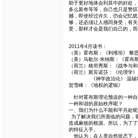
助于更好地体会到其中的好处，
多么新奇等等，自己也只是赞叹
撼，即使经过许久，仍会记忆犹
够，还必须让人感同身受，有关
受，那样才会是我们自己的，而
2011年4月读书：
（英）霍布斯：《利维坦》 黎
（美）马歇尔·米纳斯：《霍布斯
（荷兰）格劳秀斯：《战争与和
（荷兰）斯宾诺莎：《伦理学》
《神学政治论》 温锡
贺雪峰：《地权的逻辑》
针对霍布斯理论预设的一种自
一种和谐的原始秩序呢？
一、我们为什么不能和平共处呢
为了解决我们所面临的问题，
造成麻烦的根源。所以，为了了
的特征入手。
他认为，在人类自然状态下，