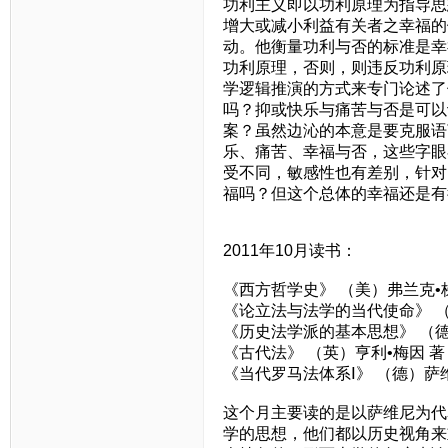
功利主义即以功利原理为指导思
增大或减小利益有关者之幸福的
动。他衡量功利与否的标准是幸
功利原理，否则，则违反功利原
学逻辑推演的方式来专门论述了
吗？抑或快乐与痛苦与否是可以
案？虽然边沁的本意是要克服语
乐、痛苦、幸福与否，这些字眼
受不同，敏感性也有差别，针对
福吗？但这个总体的幸福还是有
2011年10月读书：
《西方哲学史》 （美）弗兰克•
《论立法与法学的当代使命》 （
《历史法学派的基本思想》 （德
《古代法》 （英）亨利•梅因 著
《当代罗马法体系Ⅰ》 （德）萨
这个月主要读的是以萨维尼为代
学的思想，他们都以历史视角来