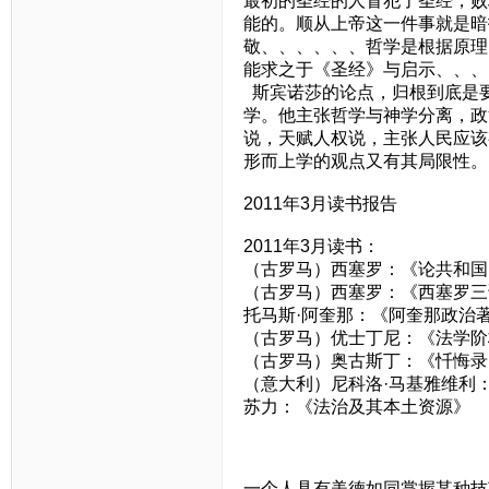
最初的圣经的人冒犯了圣经，败
能的。顺从上帝这一件事就是暗
敬、、、、、、哲学是根据原理
能求之于《圣经》与启示、、、
斯宾诺莎的论点，归根到底是
学。他主张哲学与神学分离，政
说，天赋人权说，主张人民应该
形而上学的观点又有其局限性。
2011年3月读书报告
2011年3月读书：
（古罗马）西塞罗：《论共和国
（古罗马）西塞罗：《西塞罗三
托马斯·阿奎那：《阿奎那政治
（古罗马）优士丁尼：《法学阶
（古罗马）奥古斯丁：《忏悔录
（意大利）尼科洛·马基雅维利
苏力：《法治及其本土资源》
一个人具有美德如同掌握某种技