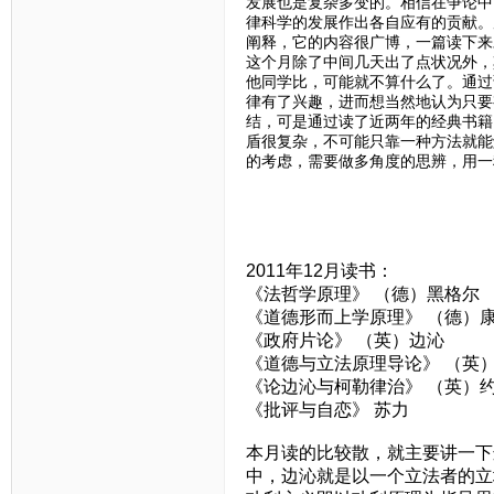
发展也是复杂多变的。相信在争论中
律科学的发展作出各自应有的贡献。
阐释，它的内容很广博，一篇读下来
这个月除了中间几天出了点状况外，
他同学比，可能就不算什么了。通过
律有了兴趣，进而想当然地认为只要
结，可是通过读了近两年的经典书籍
盾很复杂，不可能只靠一种方法就能
的考虑，需要做多角度的思辨，用一
2011年12月读书：
《法哲学原理》 （德）黑格尔
《道德形而上学原理》 （德）
《政府片论》 （英）边沁
《道德与立法原理导论》 （英
《论边沁与柯勒律治》 （英）约
《批评与自恋》 苏力
本月读的比较散，就主要讲一下
中，边沁就是以一个立法者的立