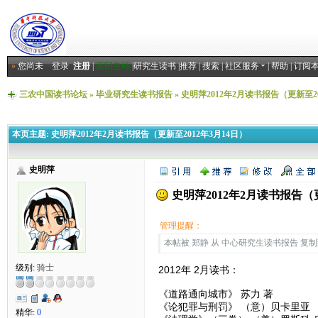
»
您尚未
登录
注册
|
返回主站
|
研究生读书
|
推荐
|
搜索
|
社区服务
|
帮助
|
订阅
三农中国读书论坛
»
毕业研究生读书报告
»
史明萍2012年2月读书报告（更新至20
本页主题:
史明萍2012年2月读书报告（更新至2012年3月14日）
史明萍
史明萍2012年2月读书报告（更
管理提醒：
本帖被 郑静 从 中心研究生读书报告 复制到本区
级别:
骑士
2012年 2月读书：
《道路通向城市》 苏力 著
《论犯罪与刑罚》 （意）贝卡里亚
精华:
0