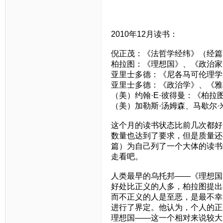
2010年12月读书：
倪正茂：《法哲学经纬》（经篇
柏拉图：《理想国》、《政治家
亚里士多德：《尼各马可伦理学
亚里士多德：《政治学》、《雅
（美）约翰·E·彼得曼：《柏拉
（美）加勒斯·汤姆森、马歇尔
这个月的读书状态比前几次都好
数量也达到了要求，但是质量还
篇）为自己列了一个大体的读书
走看吧。
人类最早的乌托邦——《理想国
好处比正义的人多，柏拉图提出
而不正义的人是至恶，是最不幸
进行了界定。他认为，个人的正
理想国——这一个相对来说较大