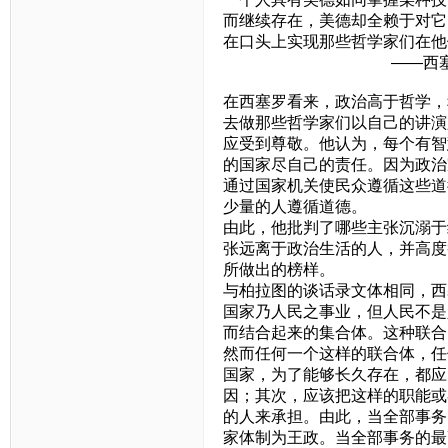
而继续存在，美德却全赖于对它
在口头上实现那些哲学家
——西塞罗《论
在西塞罗看来，政治高于哲学，
去做那些哲学家们以自己的讲演
应受到尊敬。他认为，每个有智
的国家尽自己的责任。因为政治
通过国家机关使民众遵循这些道
少量的人遵循道德。
由此，他批判了哪些主张沉溺于
张远离于政治生活的人，并高度
所做出的榜样。
与柏拉图的谈话录文体相同，西
国家乃人民之事业，但人民不是
而结合起来的集合体。这种联合
然而任何一个这样的联合体，任
国家，为了能够长久存在，都应
因；其次，应该把这样的职能或
的人来承担。由此，当全部事务
家体制为王政。当全部事务的最