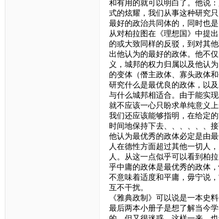
和有用的就可以明白了。他说：
式的炫耀，我们从事这种研究只
最好的政治共同体的，同时也是
从对柏拉图在《理想国》中提出
的或大致同样的反驳，到对其他
出他认为的最好的政体。他不仅
义，城邦的权力归属以及他认为
的变体（僭主政体、寡头政体和
研究什么是最优良的政体，以及
与什么城邦相适合。由于能实现
就不应该一心只盼求单纯意义上
我们还应该能够指明，在给定的
时间地保持下去、、、、、、接
他认为最优秀的政体必定是由最
人在德性方面超过其他一切人，
人。从这一点似乎可以看到柏拉
乎中庸的政体是最优秀的政体，
不意味着适度和平庸，毋宁说，
互不干扰。
《雅典政制》可以说是一本史料
最后两本小册子是想了解当今学
的。但又很迷惑，这样一来，也