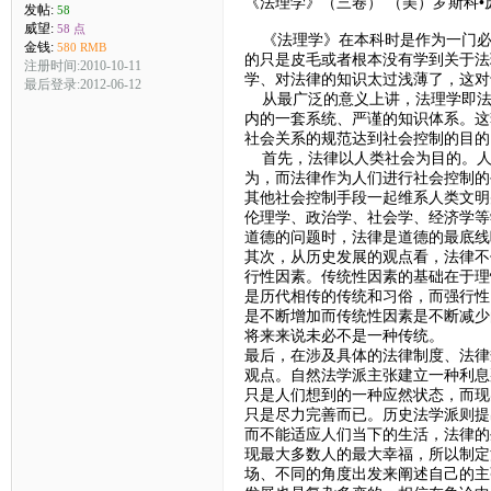
《法理学》（三卷） （美）罗斯科•
发帖:
58
威望:
58 点
《法理学》在本科时是作为一门必
金钱:
580 RMB
的只是皮毛或者根本没有学到关于法
注册时间:2010-10-11
学、对法律的知识太过浅薄了，这对
最后登录:2012-06-12
从最广泛的意义上讲，法理学即法律
内的一套系统、严谨的知识体系。这
社会关系的规范达到社会控制的目的
首先，法律以人类社会为目的。人
为，而法律作为人们进行社会控制的
其他社会控制手段一起维系人类文明
伦理学、政治学、社会学、经济学等
道德的问题时，法律是道德的最底线
其次，从历史发展的观点看，法律不
行性因素。传统性因素的基础在于理
是历代相传的传统和习俗，而强行性
是不断增加而传统性因素是不断减少
将来来说未必不是一种传统。
最后，在涉及具体的法律制度、法律
观点。自然法学派主张建立一种利息
只是人们想到的一种应然状态，而现
只是尽力完善而已。历史法学派则提
而不能适应人们当下的生活，法律的
现最大多数人的最大幸福，所以制定
场、不同的角度出发来阐述自己的主