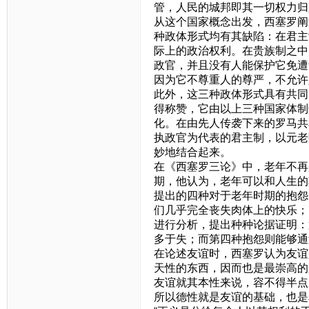
管，人民的城邦即其一切权力归
从这个国家概念出发，西塞罗阐
种政体形式均有其缺陷：在君主
际上的政治权利。在贵族制之中
政官，并且没有人能保护它免遭
因为它不尊重人的尊严，不允许
此外，这三种政体形式具有共同
得称赞，它由以上三种国家体制
化。在由先人传袭下来的罗马共
执政官为代表的君主制，以元老
妙地结合起来。
在《西塞罗三论》中，老年不再
期，他认为，老年可以和人生的
提出的四种对于老年时期的抱怨
们几乎完全丧失肉体上的快乐；
进行分析，提出种种论据证明：
多于失；而第四种抱怨则能够通
在论述友谊时，西塞罗认为友谊
天性的东西，因而也是最崇高的
友谊就其本性来说，容不得半点
所以德性就是友谊的基础，也是