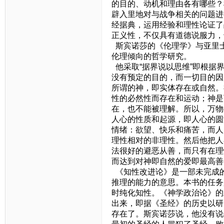
的目的、动机和理由各有哪些？
辟入里地对与战争相关的问题进
经据典，运用经验和理性论证了
正义性，不仅具有道德说服力，
斯宾诺莎的《伦理学》与亚里
伦理倾向的哲学研究。
他采取“据界说以思维”即根据
没有预定的目的，而一切目的因
所谓的神，即实体存在或自然。
性的必然性而存在和运动；神是
在，也不能被理解。所以，万物
人心的性质和起源，即人心的圆
情绪：欲望、快乐和痛苦，而人
理性相对的非理性。然后他把人
法很好的避恶从善，而只有在理
而达到对神即自然的爱即最高善
《知性改进论》是一部未完成
推理的能力的意思。本书的任务
时纯化知性。《神学政治论》的
出来，即据《圣经》的历史以研
存在了。斯宾诺莎说，他没有说